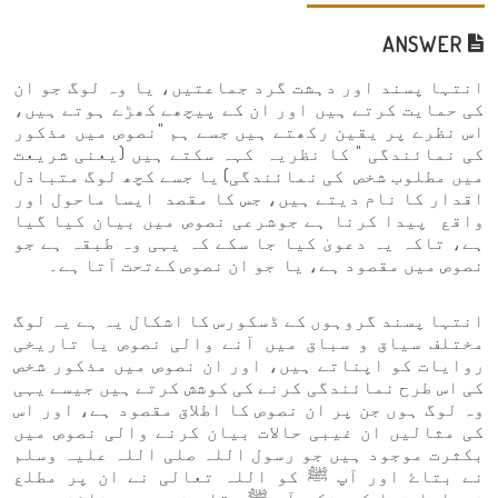
ANSWER
انتہا پسند اور دہشت گرد جماعتیں، یا وہ لوگ جو ان
کی حمایت کرتے ہیں اور ان کے پیچھے کھڑے ہوتے ہیں،
اس نظرے پر یقین رکھتے ہیں جسے ہم "نصوص میں مذکور
کی نمائندگی " کا نظریہ کہہ سکتے ہیں (یعنی شریعت
میں مطلوب شخص کی نمائندگی) یا جسے کچھ لوگ متبادل
اقدار کا نام دیتے ہیں، جس کا مقصد ایسا ماحول اور
واقع پیدا کرنا ہے جوشرعی نصوص میں بیان کیا گیا
ہے، تاکہ یہ دعویٰ کیا جا سکے کہ یہی وہ طبقہ ہے جو
نصوص میں مقصود ہے، یا جو ان نصوص کےتحت آتا ہے۔
انتہا پسند گروہوں کے ڈسکورس کا اشکال یہ ہے یہ لوگ
مختلف سیاق و سباق میں آنے والی نصوص یا تاریخی
روایات کو اپناتے ہیں، اور ان نصوص میں مذکور شخص
کی اس طرح نمائندگی کرنے کی کوشش کرتے ہیں جیسے یہی
وہ لوگ ہوں جن پر ان نصوص کا اطلاق مقصود ہے، اور اس
کی مثالیں ان غیبی حالات بیان کرنے والی نصوص میں
بکثرت موجود ہیں جو رسول اللہ صلی اللہ علیہ وسلم
نے بتاۓ اور آپ ﷺ کو اللہ تعالی نے ان پر مطلع