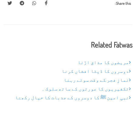
Share this:
Related Fatwas
مریضوں کا مذاق اڑنا
دوسروں کا ڈیٹا افشاں کرنا
نمازِ فجر کے وقت سوتے رہنا
تکفیریوں کا عورتوں کے ساتھ سلوک ۔
نبیِ امین ﷺ کا دوسروں کے جذبات کا خیال رکھنا