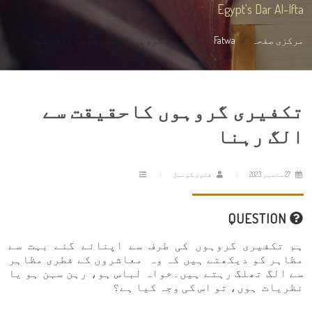
Egypt's Dar Al-Ifta
مرکزی صفحہ
Fatwa
تکفیری گروہوں کاحقیقت سے الگ رہنا
تکفیری گروہوں کاحقیقت سے
الگ رہنا
27 ستمبر 2023
فتویٰ کونسل
QUESTION
ہم تکفیری گروہوں کی طرف سے اپنائے گئے بہت سے
مظاہر کو دیکھتے ہیں کہ وہ معاشروں کے فطری مظاہر
سے الگ تھلگ رہتے ہیں۔خواہ لباس ہو، رہن سہن ہو یا
نظریات ہوں، تو اس کی وجہ کیا ہے؟