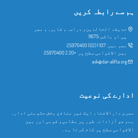
ہم سے رابطہ کریں
حدیقۃ الخالدین، دراسہ، قاہرہ، مصر
پی او باکس: 11675
مصر میں:
107
|
(02) 25970400
بین الاقوامی سطح پر:
+20 2 25970400
ask@dar-alifta.org
ادارے کی نوعیت
مصری دارالافتاء ایک غیر منافع بخش حکومتی ادارہ
ہے، جو آزادانہ طور پر مقامی، قومی اور بین
الاقوامی سطح پر کام کرتا ہے۔