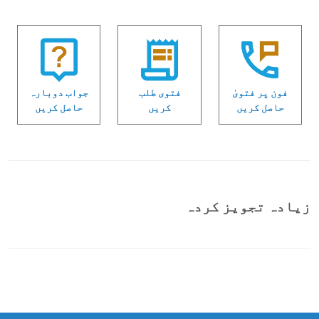
فون پر فتویٰ
فتوی طلب
جواب دوبارہ
حاصل کریں
کریں
حاصل کریں
زیادہ تجویز کردہ