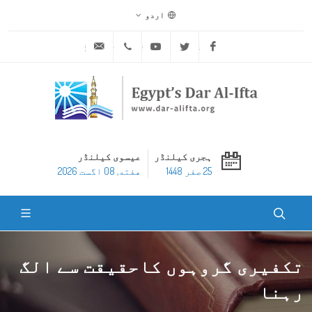
اردو
ask@dar-alifta.org
+20 2 25970400
Youtube
Twitter
Facebook
ہجری کیلنڈر
عیسوی کیلنڈر
25 صفر 1448
هفته, 08 اگست 2026
تکفیری گروہوں کاحقیقت سے الگ
رہنا