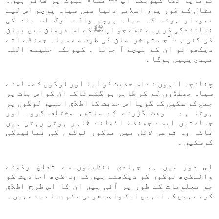
فرمایا تھا کیونکہ آپ ﷺ مقام نبوت پر فائز ہیں۔
مثال کے طور پر، اسلامی دنیا میں سیاہ پرچم اس لیے
نمودار ہوئے کہ سیاہ پرچم والے لوگ اس بات کی
نمائندگی کر رہے تھے جو آپ ﷺ کے اس فرمان میں بیان
کی گئی ہے: "جب تم خراسان کی طرف سے سیاہ جھنڈے آتے
دیکھو تو ان کے نیچے آ جانا ۔ کیونکہ خلیفۃ اللہ
مہدی یہیں ہوگا ۔
چنانچہ انہوں نے اس حدیث کو لیا اور لوگوں کے سامنے
سیاہ جھنڈوں لے کر ظاہر ہو گئے تاکہ ان کو اس بات پر
جمع کر سکیں کہ گویا اس حدیث کا اطلاق انہیں لوگوں پر
ہوتا ہے۔ وقت گزرنے کے ساتھ، مختلف گروہ اور
جماعتیں ایسے جھنڈے اٹھائے ظاہر ہوتی رہتی ہیں
تاکہ وہ شرعی لائل میں مذکور لوگوں کی نمائیدگی
کرسکیں ۔
اس دور میں ہم جہادی تنظیموں سے تعلق رکھنے
والےکچھ لوگوں کو دیکھتے ہیں کہ وہ کچھ احادیث کو
جو معلومات کے طور پر آئی ہیں ان کا اس طرح اطلاق
کرتے ہیں کہ انہیں ایک واجب شرعی حکم بنا دیتے ہیں۔