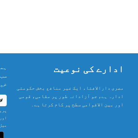
ادارے کی نوعیت
ہما
سب 
خبر
مصری دارالافتاء ایک غیر منافع بخش حکومتی
ادارہ ہے، جو آزادانہ طور پر مقامی، قومی
اور بین الاقوامی سطح پر کام کرتا ہے۔
پریش
اور 
میل 