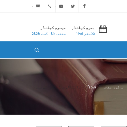
ask@dar-alifta.org
+20 2 25970400
Youtube
Twitter
Facebook
ہجری کیلنڈر
عیسوی کیلنڈر
25 صفر 1448
هفته, 08 اگست 2026
مرکزی صفحہ
Fatwa
سائکالوجی\نفسیاتی علوم