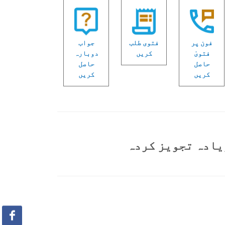
فون پر
فتوی طلب
جواب
فتویٰ
کریں
دوبارہ
حاصل
حاصل
کریں
کریں
یادہ تجویز کردہ