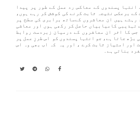
انتہا پسندوں کے معاکس رد عمل کے طور پر پیدا
 کے برعکس نتیجہ ثابت کرنے کی کوشش کر رہے ہوں،
 رہتے ہیں ان معاشروں کےساتھ برابری کی سطح پر
ے تہذیبی کامیابیاں حاصل کر رکھی ہوں اور معاشی
جس کا اثر ان معاشروں کے درمیان زبردست روابط
 بڑھ جاتا ہے، جو انتہا پسندوں کو اس طرزِ عمل پر
 اور امتیاز ثابت کرے ، اور یہ کہ اب بھی وہ اس
فرد بناتی ہے۔