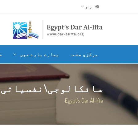
اردو
مرکزی صفحہ
ہمارے بارے میں
ف
سائکالوجی\نفسیاتی 
Egypt's Dar Al-Ifta