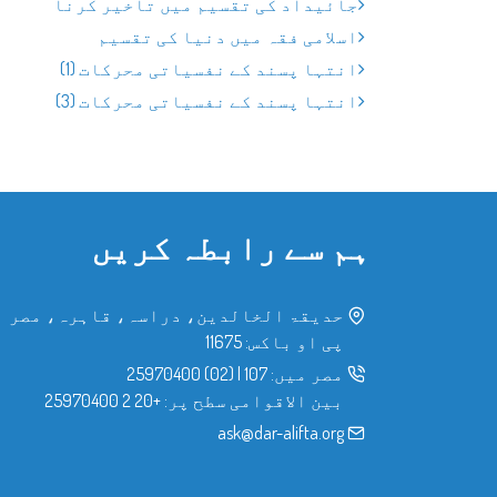
جائیداد کی تقسیم میں تاخیر کرنا
اسلامی فقہ میں دنیا کی تقسیم
انتہا پسند کے نفسیاتی محرکات (1)
انتہا پسند کے نفسیاتی محرکات (3)
ہم سے رابطہ کریں
حدیقۃ الخالدین، دراسہ، قاہرہ، مصر
پی او باکس: 11675
مصر میں:
107
|
(02) 25970400
بین الاقوامی سطح پر:
+20 2 25970400
ask@dar-alifta.org