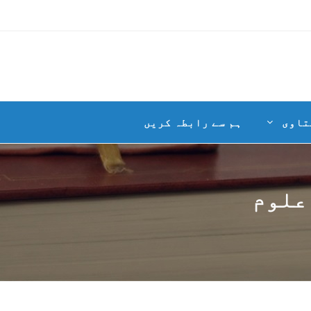
تاوی
ہم سے رابطہ کریں
علوم