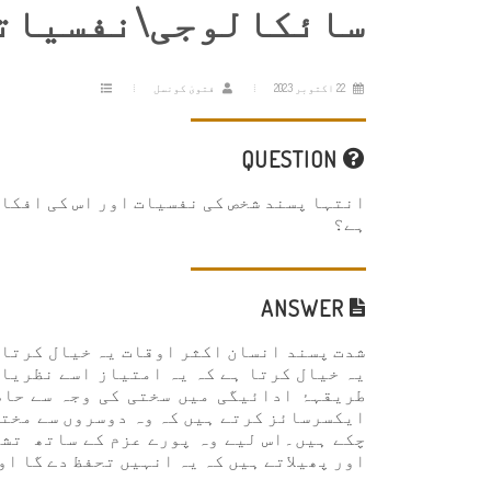
سائکالوجی\نفسیات
22 اکتوبر 2023
فتویٰ کونسل
QUESTION
انتہا پسند شخص کی نفسیات اور اس کی افکا
ہے؟
ANSWER
شدت پسند انسان اکثر اوقات یہ خیال کرتا 
یہ خیال کرتا ہے کہ یہ امتیاز اسے نظریات
طریقہۂ ادائیگی میں سختی کی وجہ سے حاصل
ایکسرسائز کرتے ہیں کہ وہ دوسروں سے مختل
چکے ہیں۔اس لیے وہ پورے عزم کے ساتھ تشد
اور پھیلاتے ہیں کہ یہ انہیں تحفظ دے گا او