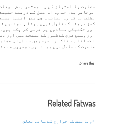
فضلیت یا امتیاز کی یہ جستجو بعض اوقات 
ہوجاتی ہے، جب وہ اس فعل کے ذریعے حقیقت
مطلب یہ کہ وہ معاشرہ جس میں انتہا پسند
کھڑے ہونے کے قابل نہیں ہوتا ہے جنہوں ن
اور تکنیکی محاذوں پر ترقی کر چکے ہوں، 
اور وسیع فرق کےظہور کے نتیجے میں اور بھی
اکساتا ہے تاکہ وہ دوسروں سے اپنی فضلیت
خاصیت کے حامل ہیں جو انہیں دوسروں سے من
Share this:
Related Fatwas
وہابیت کا خوارج کے ساتھ تعلق