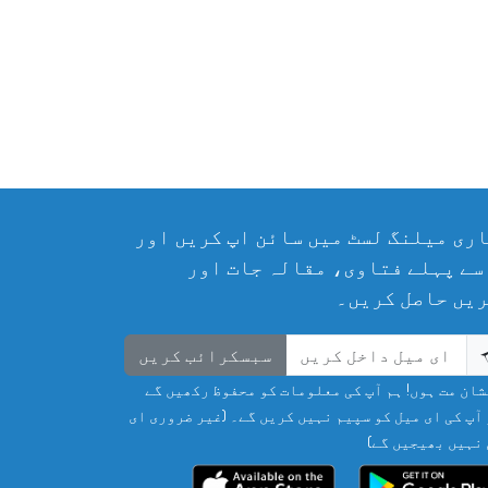
ری میلنگ لسٹ میں سائن اپ کریں اور
سے پہلے فتاوی، مقالہ جات اور
یں حاصل کریں۔
سبسکرائب کریں
ان مت ہوں! ہم آپ کی معلومات کو محفوظ رکھیں گے
آپ کی ای میل کو سپیم نہیں کریں گے۔ (غیر ضروری ای
نہیں بھیجیں گے)