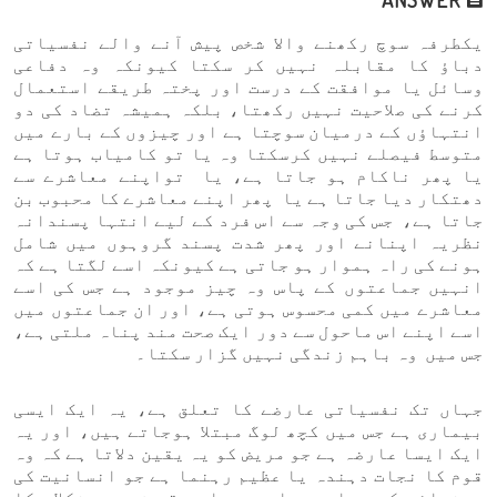
یکطرفہ سوچ رکھنے والا شخص پیش آنے والے نفسیاتی
دباؤ کا مقابلہ نہیں کر سکتا کیونکہ وہ دفاعی
وسائل یا موافقت کے درست اور پختہ طریقے استعمال
کرنے کی صلاحیت نہیں رکھتا، بلکہ ہمیشہ تضاد کی دو
انتہاؤں کے درمیان سوچتا ہے اور چیزوں کے بارے میں
متوسط فیصلے نہیں کرسکتا وہ یا تو کامیاب ہوتا ہے
یا پھر ناکام ہو جاتا ہے، یا تواپنے معاشرے سے
دھتکار دیا جاتا ہے یا پھر اپنے معاشرے کا محبوب بن
جاتا ہے، جس کی وجہ سے اس فرد کے لیے انتہا پسندانہ
نظریہ اپنانے اور پھر شدت پسند گروہوں میں شامل
ہونے کی راہ ہموار ہو جاتی ہے کیونکہ اسے لگتا ہے کہ
انہیں جماعتوں کے پاس وہ چیز موجود ہے جس کی اسے
معاشرے میں کمی محسوس ہوتی ہے، اور ان جماعتوں میں
اسے اپنے اس ماحول سے دور ایک صحت مند پناہ ملتی ہے،
جس میں وہ باہم زندگی نہیں گزار سکتا۔
جہاں تک نفسیاتی عارضے کا تعلق ہے، یہ ایک ایسی
بیماری ہے جس میں کچھ لوگ مبتلا ہوجاتے ہیں، اور یہ
ایک ایسا عارضہ ہے جو مریض کو یہ یقین دلاتا ہے کہ وہ
قوم کا نجات دہندہ یا عظیم رہنما ہے جو انسانیت کی