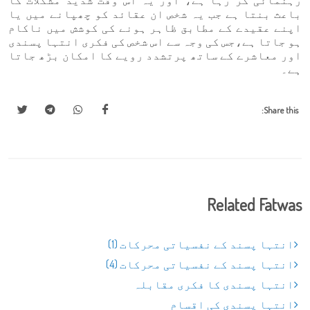
رہنمائی کر رہا ہے، اور یہ اس وقت شدید مشکلات کا
باعث بنتا ہے جب یہ شخص ان عقائد کو چھپانے میں یا
اپنے عقیدے کے مطابق ظاہر ہونے کی کوشش میں ناکام
ہو جاتا ہے،جس کی وجہ سے اس شخص کی فکری انتہا پسندی
اور معاشرے کے ساتھ پرتشدد رویے کا امکان بڑھ جاتا
ہے۔
Share this:
Related Fatwas
انتہا پسند کے نفسیاتی محرکات (1)
انتہا پسند کے نفسیاتی محرکات (4)
انتہا پسندی کا فکری مقابلہ
انتہا پسندی کی اقسام