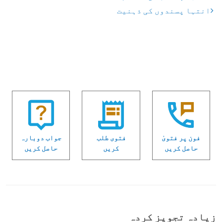
انتہا پسندوں کی ذہنیت
فون پر فتویٰ
فتوی طلب
جواب دوبارہ
حاصل کریں
کریں
حاصل کریں
زیادہ تجویز کردہ