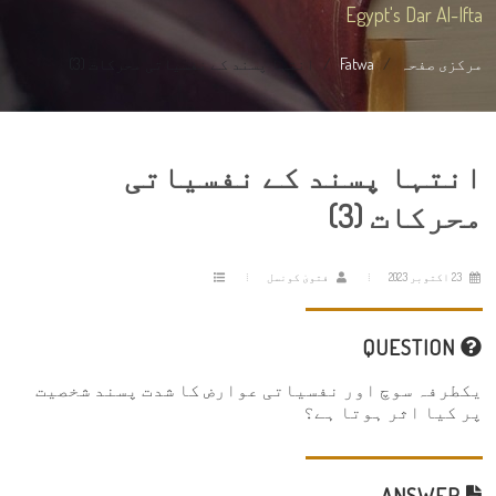
Egypt's Dar Al-Ifta
مرکزی صفحہ
Fatwa
انتہا پسند کے نفسیاتی محرکات (3)
انتہا پسند کے نفسیاتی
محرکات (3)
23 اکتوبر 2023
فتویٰ کونسل
QUESTION
یکطرفہ سوچ اور نفسیاتی عوارض کا شدت پسند شخصیت
پر کیا اثر ہوتا ہے؟
ANSWER