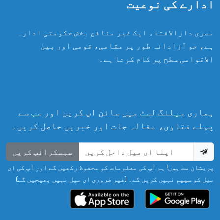
ادارے کی نوعیت
مصری دارالافتاء ایک غیر منافع بخش حکومتی ادارہ
ہے، جو آزادانہ طور پر مقامی، قومی اور بین
الاقوامی سطح پر کام کرتا ہے۔
ہماری میلنگ لسٹ میں سائن اپ کریں اور سب سے
پہلے فتاوی، مقالہ جات اور خبریں حاصل کریں۔
سبسکرائب کریں
پریشان مت ہوں! ہم آپ کی معلومات کو محفوظ رکھیں گے اور آپ کی ای
میل کو سپیم نہیں کریں گے۔ (غیر ضروری ای میل نہیں بھیجیں گے)