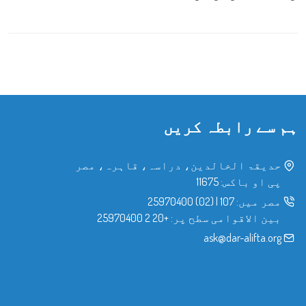
ہم سے رابطہ کریں
حدیقۃ الخالدین، دراسہ، قاہرہ، مصر
پی او باکس: 11675
مصر میں:
107
|
(02) 25970400
بین الاقوامی سطح پر:
+20 2 25970400
ask@dar-alifta.org