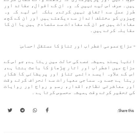
ہیں۔ صرف اس لیے نہیں کہ وہ ان کے اقوال، عقائد اور
طرز عمل سے اتفاق نہیں کرتے، بلکہ اس لیے کہ وہ
چیزوں کو مختلف انداز سے دیکھتے ہیں اور ان کے کچھ
مفادات ہیں جو ان کے مفادات سے متصادم ہیں یا ان کا
مقابلہ کرتے ہیں۔
- مزاج عمومی اضطراب اور تناؤ کا مستقل احساس:
انتہا پسند ہمیشہ غصے کی حالت میں رہتا ہے، جو اس کے
مزاج میں اضطراب اور اتار چڑھاؤ کا باعث بنتا ہے،
اس کے علاوہ ایسے دائمی تناؤ اور پریشانی کا شکار
رہتا ہے جسے وہ سماجی معیارات سے انحراف کرتے وقت
اور معاشرتی نظام، اقدار، رسم و رواج اور روایات
کی تحقیر کرتے وقت ہمیشہ محسوس کرتا ہے ۔
Share this: