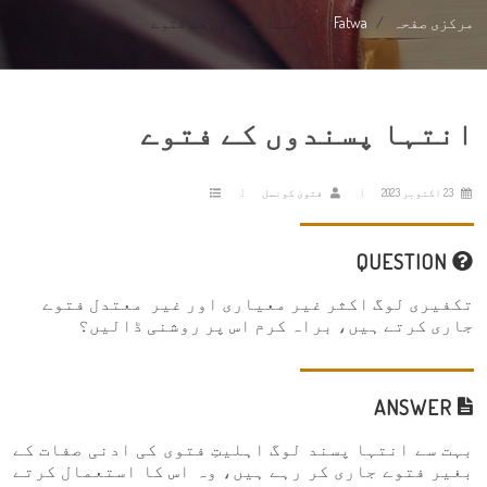
مرکزی صفحہ
Fatwa
انتہا پسندوں کے فتوے
انتہا پسندوں کے فتوے
23 اکتوبر 2023
فتویٰ کونسل
QUESTION
تکفیری لوگ اکثر غیر معیاری اور غیر معتدل فتوے
جاری کرتے ہیں، براہ کرم اس پر روشنی ڈالیں؟
ANSWER
بہت سے انتہا پسند لوگ اہلیتِ فتوی کی ادنی صفات کے
بغیر فتوے جاری کر رہے ہیں، وہ اس کا استعمال کرتے