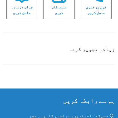
فون پر فتویٰ
فتوی طلب
جواب دوبارہ
حاصل کریں
کریں
حاصل کریں
زیادہ تجویز کردہ
ہم سے رابطہ کریں
حدیقۃ الخالدین، دراسہ، قاہرہ، مصر