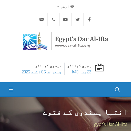
اردو
ask@dar-alifta.org
+20 2 25970400
Youtube
Twitter
Facebook
ہجری کیلنڈر
عیسوی کیلنڈر
23 صفر 1448
جمعرات, 06 اگست 2026
انتہا پسندوں کے فتوے
Egypt's Dar Al-Ifta