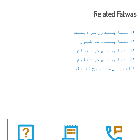
Related Fatwas
انتہا پسندوں کی ذہنیت
انتہا پسندی کا ظہور
انتہا پسندی کی اقسام
انتہا پسندی کی تخلیق
"انتہا پسند سوچ کا خطرہ"