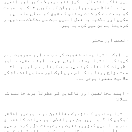
ہیں تاکہ اشتعال انگیز فتوے پھیلا سکیں اور انھیں
اپنے الفاظ میں دوبارہ بیان کر دکیں، تاکہ وہ حرمت
کو وسعت دے کر شدت پسندی کے شوق کو عملی جامہ پہنا
سکیں اور بلاشبہ یہ فعل انہیں بہت سی مشکلات سے دوچار
کردیتا ہے جن میں کچھ یہ ہیں:
- تعصب اور سختی:
یہ ایک انتہا پسند شخصیت کی سب سے اہم خصوصیت ہے،
کیونکہ انتہا پسند اپنی جہود اپنے عقیدے اور
نظریات کا دفاع کرنے پر صرف کرتا ہے ، اور وہ اتنا
سخت مزاج ہوتا ہے کہ اس میں لچک اور سماجی انضمام کی
صلاحیت مفقود ہوتی ہے۔
- اپنے مخالفین اور ناقدین کو فطرتاً برے جاننے کا
میلان:
انتہا پسندوں کے نزدیک مخالفین برے اورغیر اخلاقی
لوگوں کا گروہ ہیں جن میں اخلاص اور دیانت کا فقدان
ہے، وہ انہیں کمزور، نفرت بھرے،سخت دل، کردار میں
خوفِ الٰہی اور پرہیزگاری نہ رکھنے والے گمان کرتے