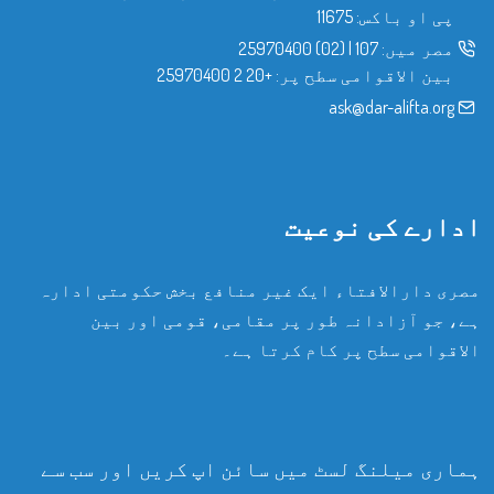
پی او باکس: 11675
مصر میں:
107
|
(02) 25970400
بین الاقوامی سطح پر:
+20 2 25970400
ask@dar-alifta.org
ادارے کی نوعیت
مصری دارالافتاء ایک غیر منافع بخش حکومتی ادارہ
ہے، جو آزادانہ طور پر مقامی، قومی اور بین
الاقوامی سطح پر کام کرتا ہے۔
ہماری میلنگ لسٹ میں سائن اپ کریں اور سب سے