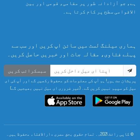
ہے، جو آزادانہ طور پر مقامی، قومی اور بین
الاقوامی سطح پر کام کرتا ہے۔
ہماری میلنگ لسٹ میں سائن اپ کریں اور سب سے
پہلے فتاوی، مقالہ جات اور خبریں حاصل کریں۔
سبسکرائب کریں
پریشان مت ہوں! ہم آپ کی معلومات کو محفوظ رکھیں گے اور آپ کی ای
میل کو سپیم نہیں کریں گے۔ (غیر ضروری ای میل نہیں بھیجیں گے)
© کاپی رائٹ 2021ء۔ تمام حقوق بحق مصری دارالافتاء محفوظ ہیں۔