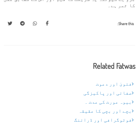
کا ثمر ہے۔
Share this:
Related Fatwas
فتویٰ اور دعوت
صفائی اور پاکیزگی
بیوہ عورت کی عدت ۔
بچے اور بچی کا عقیقہ
فوٹوگرافی اور ڈرائنگ