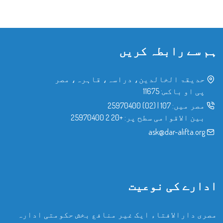
ہم سے رابطہ کریں
حدیقۃ الخالدین، دراسہ، قاہرہ، مصر
پی او باکس: 11675
مصر میں:
107
|
(02) 25970400
بین الاقوامی سطح پر:
+20 2 25970400
ask@dar-alifta.org
ادارے کی نوعیت
مصری دارالافتاء ایک غیر منافع بخش حکومتی ادارہ