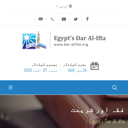
اردو
ask@dar-alifta.org
+20 2 25970400
Youtube
Twitter
Facebook
ہجری کیلنڈر
عیسوی کیلنڈر
24 صفر 1448
جمعه, 07 اگست 2026
فقہ اور شریعت
Egypt's Dar Al-Ifta