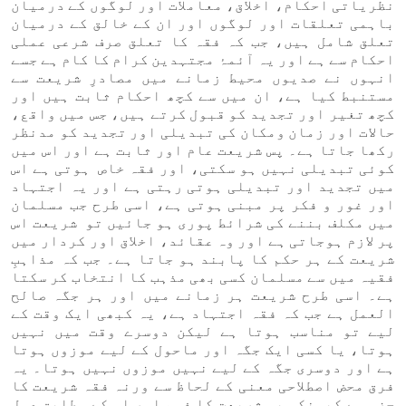
نظریاتی احکام، اخلاق، معاملات اور لوگوں کے درمیان
باہمی تعلقات اور لوگوں اور ان کے خالق کے درمیان
تعلق شامل ہیں، جب کہ فقہ کا تعلق صرف شرعی عملی
احکام سے ہے اور یہ آئمۂ مجتہدین کرام کا کام ہے جسے
انہوں نے صدیوں محیط زمانے میں مصادرِ شریعت سے
مستنبط کیا ہے، ان میں سے کچھ احکام ثابت ہیں اور
کچھ تغیر اور تجدید کو قبول کرتے ہیں، جس میں واقع،
حالات اور زمان ومکان کی تبدیلی اور تجدید کو مدنظر
رکھا جاتا ہے۔ پس شریعت عام اور ثابت ہے اور اس میں
کوئی تبدیلی نہیں ہو سکتی، اور فقہ خاص ہوتی ہے اس
میں تجدید اور تبدیلی ہوتی رہتی ہے اور یہ اجتہاد
اور غور و فکر پر مبنی ہوتی ہے، اسی طرح جب مسلمان
میں مکلف بننے کی شرائط پوری ہو جائیں تو شریعت اس
پر لازم ہوجاتی ہے اور وہ عقائد، اخلاق اور کردار میں
شریعت کے ہر حکم کا پابند ہو جاتا ہے۔ جب کہ مذاہبِ
فقیہ میں سے مسلمان کسی بھی مذہب کا انتخاب کر سکتا
ہے۔ اسی طرح شریعت ہر زمانے میں اور ہر جگہ صالح
العمل ہے جب کہ فقہ اجتہاد ہے، یہ کبھی ایک وقت کے
لیے تو مناسب ہوتا ہے لیکن دوسرے وقت میں نہیں
ہوتا، یا کسی ایک جگہ اور ماحول کے لیے موزوں ہوتا
ہے اور دوسری جگہ کے لیے نہیں موزوں نہیں ہوتا۔ یہ
فرق محض اصطلاحی معنی کے لحاظ سے ورنہ فقہ شریعت کا
جزو ہے کیونکہ یہ شریعت کا فہم اور اس کے مطابق عمل