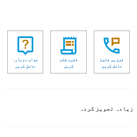
فون پر فتویٰ
فتوی طلب
جواب دوبارہ
حاصل کریں
کریں
حاصل کریں
زیادہ تجویز کردہ