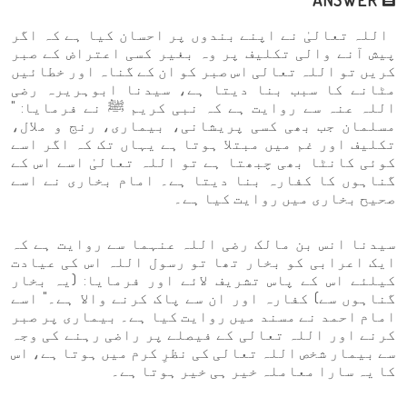
اللہ تعالیٰ نے اپنے بندوں پر احسان کیا ہے کہ اگر
پیش آنے والی تکلیف پر وہ بغیر کسی اعتراض کے صبر
کریں تو اللہ تعالی اس صبر کو ان کے گناہ اور خطائیں
مٹانے کا سبب بنا دیتا ہے، سیدنا ابوہریرہ رضی
اللہ عنہ سے روایت ہے کہ نبی کریم ﷺ نے فرمایا: "
مسلمان جب بھی کسی پریشانی، بیماری، رنج و ملال،
تکلیف اور غم میں مبتلا ہوتا ہے یہاں تک کہ اگر اسے
کوئی کانٹا بھی چبھتا ہے تو اللہ تعالیٰ اسے اس کے
گناہوں کا کفارہ بنا دیتا ہے۔ امام بخاری نے اسے
صحیح بخاری میں روایت کیا ہے۔
سیدنا انس بن مالک رضی اللہ عنہما سے روایت ہے کہ
ایک اعرابی کو بخار تھا تو رسول اللہ اس کی عیادت
کیلئے اس کے پاس تشریف لائے اور فرمایا: (یہ بخار
گناہوں سے) کفارہ اور ان سے پاک کرنے والا ہے۔" اسے
امام احمد نے مسند میں روایت کیا ہے۔ بیماری پر صبر
کرنے اور اللہ تعالی کے فیصلے پر راضی رہنے کی وجہ
سے بیمار شخص اللہ تعالی کی نظرِ کرم میں ہوتا ہے، اس
کا یہ سارا معاملہ خیر ہی خیر ہوتا ہے۔