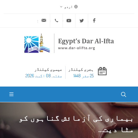
اردو
ask@dar-alifta.org
+20 2 25970400
Youtube
Twitter
Facebook
ہجری کیلنڈر
عیسوی کیلنڈر
25 صفر 1448
هفته, 08 اگست 2026
بیماری کی آزمائش گناہوں کو
مٹا دیت...