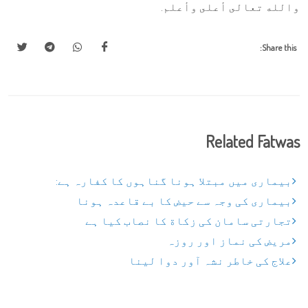
والله تعالى أعلى وأعلم.
Share this:
Related Fatwas
بیماری میں مبتلا ہونا گناہوں کا کفارہ ہے:
بیماری کی وجہ سے حیض کا بے قاعدہ ہونا
تجارتی سامان کی زکاة کا نصاب کیا ہے
مریض کی نماز اور روزہ
علاج کی خاطر نشہ آور دوا لینا