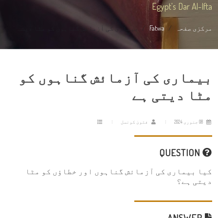
Egypt's Dar Al-Ifta
مرکزی صفحہ
Fatwa
بیماری کی آزمائش گناہوں کو مٹا دیت...
بیماری کی آزمائش گناہوں کو
مٹا دیتی ہے
08 جنوری 2024
فتویٰ کونسل
QUESTION
کیا بیماری کی آزمائش گناہوں اور خطاؤں کو مٹا
دیتی ہے؟
ANSWER