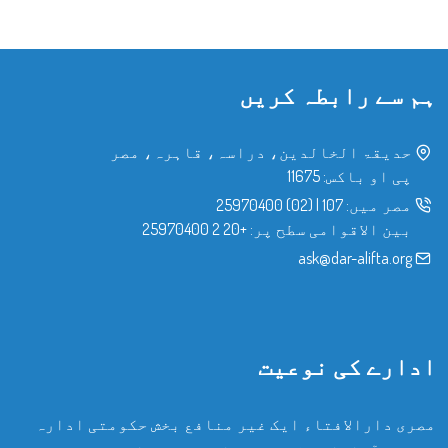
ہم سے رابطہ کریں
حدیقۃ الخالدین، دراسہ، قاہرہ، مصر
پی او باکس: 11675
مصر میں:
107
|
(02) 25970400
بین الاقوامی سطح پر:
+20 2 25970400
ask@dar-alifta.org
ادارے کی نوعیت
مصری دارالافتاء ایک غیر منافع بخش حکومتی ادارہ