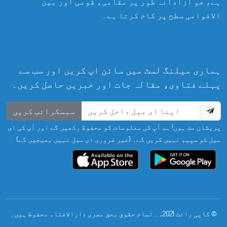
ہے، جو آزادانہ طور پر مقامی، قومی اور بین
الاقوامی سطح پر کام کرتا ہے۔
ہماری میلنگ لسٹ میں سائن اپ کریں اور سب سے
پہلے فتاوی، مقالہ جات اور خبریں حاصل کریں۔
سبسکرائب کریں
پریشان مت ہوں! ہم آپ کی معلومات کو محفوظ رکھیں گے اور آپ کی ای
میل کو سپیم نہیں کریں گے۔ (غیر ضروری ای میل نہیں بھیجیں گے)
© کاپی رائٹ 2021ء۔ تمام حقوق بحق مصری دارالافتاء محفوظ ہیں۔