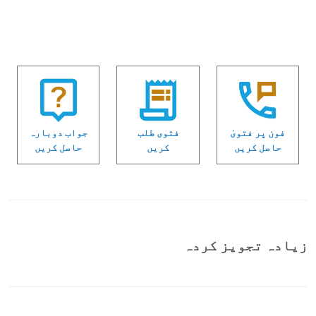
فون پر فتویٰ
فتوی طلب
جواب دوبارہ
حاصل کریں
کریں
حاصل کریں
زیادہ تجویز کردہ