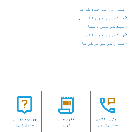
نمازوں کو جمع کرنا
جنگجوؤں کو پناہ دینا
میت کو غسل دینا
جنگجووں کو پناہ دینا
نماز کو مؤخر کرنا
فون پر فتویٰ
فتوی طلب
جواب دوبارہ
حاصل کریں
کریں
حاصل کریں