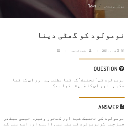
مرکزی صفحہ
Fatwa
نومولود کو گھٹی دینا
نومولود کو گھٹی دینا
06 فروری 2024
فتویٰ کونسل
QUESTION
نومولود کی " تحنيك" کا کیا مطلب ہے اور اس کا کیا
حکم ہے اور اس کا طریقہ کیا ہے؟
ANSWER
نومولود کی تحنیک شہد اور کھجور وغیرہ جیسی میٹھی
چیز چبا کرنومولود کے منہ میں ڈالنے اور اسے منہ کے