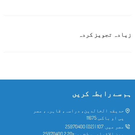
زیادہ تجویز کردہ
ہم سے رابطہ کریں
حدیقۃ الخالدین، دراسہ، قاہرہ، مصر
پی او باکس: 11675
مصر میں:
107
|
(02) 25970400
بین الاقوامی سطح پر:
+20 2 25970400