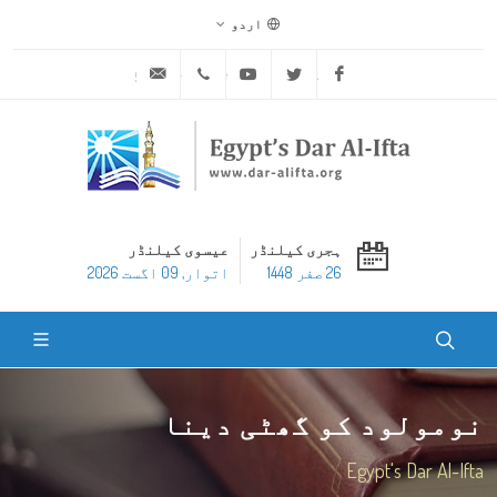
اردو
ask@dar-alifta.org
+20 2 25970400
Youtube
Twitter
Facebook
ہجری کیلنڈر
عیسوی کیلنڈر
26 صفر 1448
اتوار, 09 اگست 2026
نومولود کو گھٹی دینا
Egypt's Dar Al-Ifta