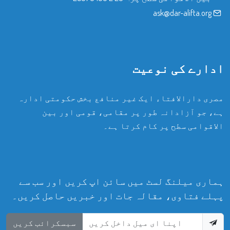
ask@dar-alifta.org
ادارے کی نوعیت
مصری دارالافتاء ایک غیر منافع بخش حکومتی ادارہ
ہے، جو آزادانہ طور پر مقامی، قومی اور بین
الاقوامی سطح پر کام کرتا ہے۔
ہماری میلنگ لسٹ میں سائن اپ کریں اور سب سے
پہلے فتاوی، مقالہ جات اور خبریں حاصل کریں۔
سبسکرائب کریں