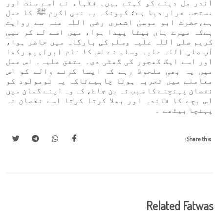
اندر مل دینے کو کہتے ہیں۔ فقہاء نے اسے سنت اور
مستحب قرار دیا ہے؛ کیونکہ یہ نبی اکرم ﷺ کا عمل
ہے،حضرت ابو موسیٰ اشعری رضی اللہ عنہ سے روایت
ہےکہ میرے ہاں بیٹا پیدا ہوا، میں اسے لے کر نبی
کریم صلی اللہ علیہ وسلم کی بارگاہ میں حاضر ہوا،
آپ صلی اللہ علیہ وسلم نے اس کا نام ابراہیم رکھا
اور اسے ایک کھجور کی گھٹی دی۔ متفق علیہ۔ اس عمل
میں یہ بھی ملحوظ رہے کہ ایسا کرنے والے کو اس
معاملے میں تجربہ ہونا چاہیےتاکہ یہ نومولود کو
نقصان پہنچنے کا سبب نہ بن جاۓ، کہ وہ اپنے گمان میں
اس بچے کا فائدہ اور بھلا کرتا کرتا اسے نقصان نہ
پہنچا بیٹھے ۔
Share this:
Related Fatwas