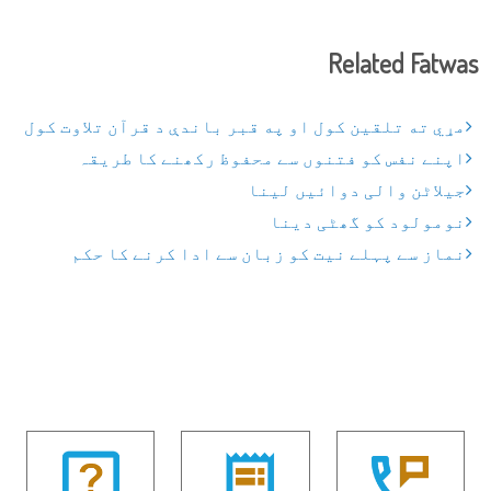
Related Fatwas
مړي ته تلقين کول او په قبر باندې د قرآن تلاوت کول
اپنے نفس کو فتنوں سے محفوظ رکھنے کا طریقہ
جیلاٹن والی دوائیں لینا
نومولود کو گھٹی دینا
نماز سے پہلے نیت کو زبان سے ادا کرنے کا حکم