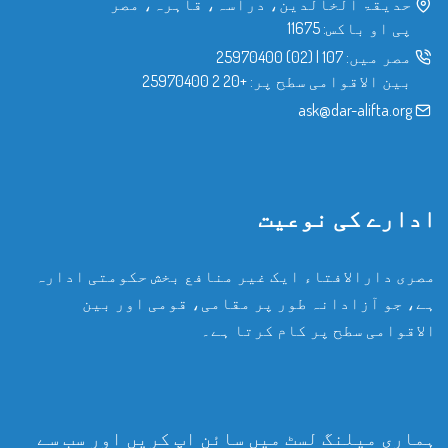
حدیقۃ الخالدین، دراسہ، قاہرہ، مصر
پی او باکس: 11675
مصر میں:
107
|
(02) 25970400
بین الاقوامی سطح پر:
+20 2 25970400
ask@dar-alifta.org
ادارے کی نوعیت
مصری دارالافتاء ایک غیر منافع بخش حکومتی ادارہ
ہے، جو آزادانہ طور پر مقامی، قومی اور بین
الاقوامی سطح پر کام کرتا ہے۔
ہماری میلنگ لسٹ میں سائن اپ کریں اور سب سے