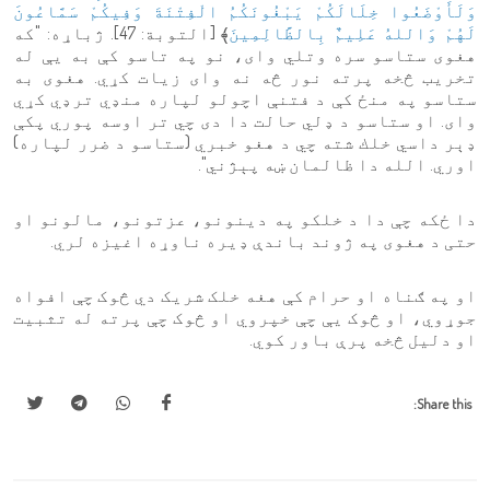
وَلَأَوْضَعُوا خِلَالَكُمْ يَبْغُونَكُمُ الْفِتْنَةَ وَفِيكُمْ سَمَّاعُونَ
لَهُمْ وَاللهُ عَلِيمٌ بِالظَّالِمِينَ
﴾ [التوبة: 47]. ژباړه: "كه
هغوى ستاسو سره وتلي واى، نو په تاسو کې به یې له
تخريب څخه پرته نور څه نه وای زيات کړي. هغوى به
ستاسو په منځ کې د فتنې اچولو لپاره منډي ترډي کړي
واى. او ستاسو د ډلي حالت دا دى چي تر اوسه پوري پکې
ډېر داسي خلك شته چي د هغو خبري (ستاسو د ضرر لپاره)
اوري. الله دا ظالمان ښه پېژني".
دا ځکه چې دا د خلکو په دینونو، عزتونو، مالونو او
حتی د هغوی په ژوند باندې ډیره ناوړه اغیزه لري.
او په ګناه او حرام کې هغه خلک شریک دي څوک چې افواه
جوړوي، او څوک یې چې خپروي او څوک چې پرته له تثبیت
او دلیل څخه پرې باور کوي.
Share this: