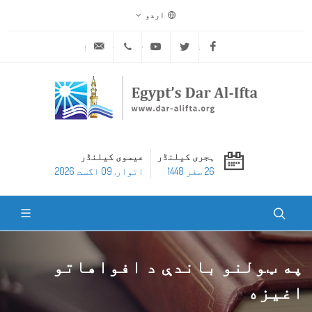
اردو
ask@dar-alifta.org
+20 2 25970400
Youtube
Twitter
Facebook
ہجری کیلنڈر
عیسوی کیلنڈر
26 صفر 1448
اتوار, 09 اگست 2026
په ټولنو باندې د افواهاتو
اغیزه