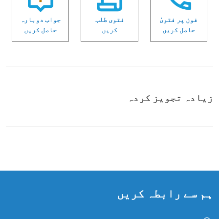
فون پر فتویٰ
فتوی طلب
جواب دوبارہ
حاصل کریں
کریں
حاصل کریں
زیادہ تجویز کردہ
ہم سے رابطہ کریں