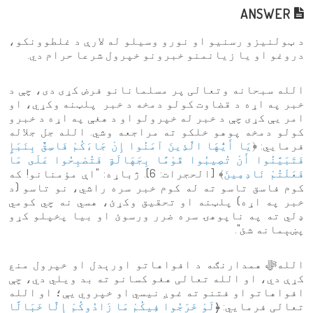
ANSWER
د ټولنیزو رسنیو او نورو وسیلو له لارې د غلطوونکو،
دروغو او یا زیانمنو خبرونو خپرول شرعا حرام دي.
الله سبحانه وتعالی پر مسلمانانو فرض کړی دی، چې د
خبر په اړه د قضاوت کولو دمخه د خبر پلټنه وکړي، او
امر یې کړی چې د خبر له خپرولو او د هغې په اړه د خبرو
کولو دمخه پوهو خلکو ته مراجعه وشي. الله جل جلاله
فرمايي: ﴿
يَا أَيُّهَا الَّذِينَ آمَنُوا إِنْ جَاءَكُمْ فَاسِقٌ بِنَبَإٍ
فَتَبَيَّنُوا أَنْ تُصِيبُوا قَوْمًا بِجَهَالَةٍ فَتُصْبِحُوا عَلَى مَا
فَعَلْتُمْ نَادِمِينَ
﴾ [الحجرات: 6]. ژباړه: "اې مؤمنانو! كه
كوم فاسق تاسو ته له كوم خبر سره راشي، نو تاسو (د
خبر په اړه) پلټنه او تحقیق وکړئ، هسي نه چي کومي
ډلي ته په ناپوهۍ سره ضرر ورسوئ او بيا پخپلو کړو
پښېمانه شئ".
اللهﷻ همدارنګه د افواهاتو اورېدل او خپرول منع
کړې دي، او الله تعالی هغو کسانو ته بد ویلي دي، چې
افواهاتو او فتنو ته غوږ نیسي او خپروي یې؛ او الله
تعالی فرمايي: ﴿
لَوْ خَرَجُوا فِيكُمْ مَا زَادُوكُمْ إِلَّا خَبَالًا