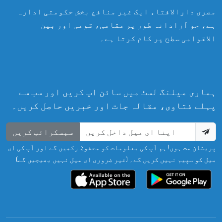
مصری دارالافتاء ایک غیر منافع بخش حکومتی ادارہ
ہے، جو آزادانہ طور پر مقامی، قومی اور بین
الاقوامی سطح پر کام کرتا ہے۔
ہماری میلنگ لسٹ میں سائن اپ کریں اور سب سے
پہلے فتاوی، مقالہ جات اور خبریں حاصل کریں۔
سبسکرائب کریں
پریشان مت ہوں! ہم آپ کی معلومات کو محفوظ رکھیں گے اور آپ کی ای
میل کو سپیم نہیں کریں گے۔ (غیر ضروری ای میل نہیں بھیجیں گے)