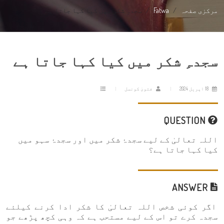
مرکزی صفحہ
Fatwa
سجدہِ شکر میں کیا کہا جاتا ہے
سجدہِ شکر میں کیا کہا جاتا ہے
18 اپریل 2024
فتویٰ کونسل
QUESTION
اللہ تعالیٰ کے لیے سجدۂ شکر میں اور سجدۂ سہو میں
کیا کہا جاتا ہے؟
ANSWER
اگر کوئی شخص اللہ تعالیٰ کا شکر ادا کرنے کیلئے
سجدہ کرے تو اس کے لیے مستحب ہے کہ وہی کچھ پڑھے جو