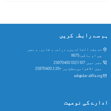
ہم سے رابطہ کریں
حدیقۃ الخالدین، دراسہ، قاہرہ، مصر
پی او باکس: 11675
مصر میں:
107
|
(02) 25970400
بین الاقوامی سطح پر:
+20 2 25970400
ask@dar-alifta.org
ادارے کی نوعیت