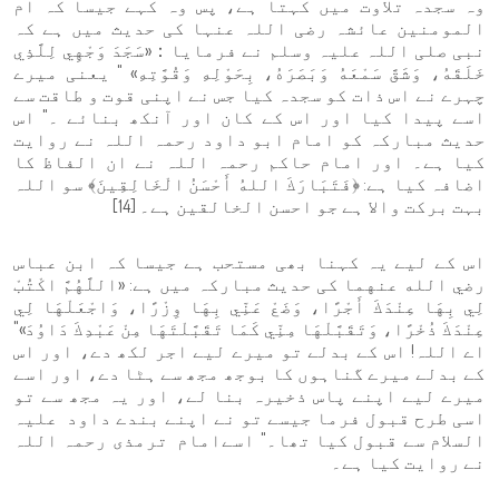
وہ سجدہ تلاوت میں کہتا ہے، پس وہ کہے جیسا کہ ام
المومنین عائشہ رضی اللہ عنہا کی حدیث میں ہے کہ
نبی صلی اللہ علیہ وسلم نے فرمایا：«سَجَدَ وَجْهِي لِلَّذِي
خَلَقَهُ، وَشَقَّ سَمْعَهُ وَبَصَرَهُ، بِحَوْلِهِ وَقُوَّتِهِ» " یعنی میرے
چہرے نے اس ذات کو سجدہ کیا جس نے اپنی قوت و طاقت سے
اسے پیدا کیا اور اس کے کان اور آنکھ بنائے ۔" اس
حدیث مبارکہ کو امام ابو داود رحمہ اللہ نے روایت
کیا ہے۔ اور امام حاکم رحمہ اللہ نے ان الفاظ کا
اضافہ کیا ہے: ﴿فَتَبَارَكَ اللهُ أَحْسَنُ الْخَالِقِينَ﴾ سو اللہ
بہت برکت والا ہے جو احسن الخالقین ہے۔ [14]
اس کے لیے یہ کہنا بھی مستحب ہے جیسا کہ ابن عباس
رضي الله عنهما کی حدیث مبارکہ میں ہے: «اللَّهُمَّ اكْتُبْ
لِي بِهَا عِنْدَكَ أَجْرًا، وَضَعْ عَنِّي بِهَا وِزْرًا، وَاجْعَلْهَا لِي
عِنْدَكَ ذُخْرًا، وَتَقَبَّلْهَا مِنِّي كَمَا تَقَبَّلْتَهَا مِنْ عَبْدِكَ دَاوُدَ»"
اے اللہ! اس کے بدلے تو میرے لیے اجر لکھ دے، اور اس
کے بدلے میرے گناہوں کا بوجھ مجھ سے ہٹا دے، اور اسے
میرے لیے اپنے پاس ذخیرہ بنا لے، اور یہ مجھ سے تو
اسی طرح قبول فرما جیسے تو نے اپنے بندے داود علیہ
السلام سے قبول کیا تھا۔" اسےامام ترمذی رحمہ اللہ
نے روایت کیا ہے۔