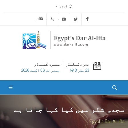
اردو
ask@dar-alifta.org
+20 2 25970400
Youtube
Twitter
Facebook
ہجری کیلنڈر
عیسوی کیلنڈر
23 صفر 1448
جمعرات, 06 اگست 2026
سجدہِ شکر میں کیا کہا جاتا ہے
Egypt's Dar Al-Ifta