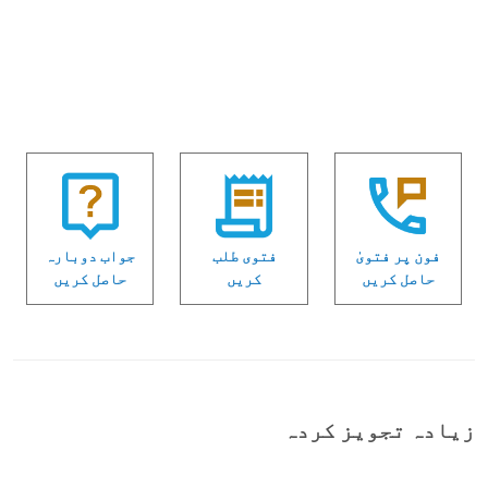
فون پر فتویٰ
فتوی طلب
جواب دوبارہ
حاصل کریں
کریں
حاصل کریں
زیادہ تجویز کردہ