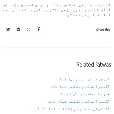
اس کیلے یہ بھی مستحب ہے کہ وہ وہی تسبیح پڑھے جو
نماز کے سجود میں پڑھی جاتی ہے اور ساتھ کثرت سے
اللہ تعالی کی حمد کرے ۔
Share this:
Related Fatwas
موجودہ دور میں اہل کتاب
گھبراہٹ کے وقت کیا کہا جاۓ
نزع کے وقت کیا کیا جاۓ۔
گھبراہٹ کے وقت کیا کہاں جاۓ
تجارتی سامان کی زکاة کا نصاب کیا ہے