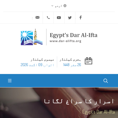
اردو
ask@dar-alifta.org
+20 2 25970400
Youtube
Twitter
Facebook
ہجری کیلنڈر
عیسوی کیلنڈر
26 صفر 1448
اتوار, 09 اگست 2026
اسرار کا سراغ لگانا
Egypt's Dar Al-Ifta