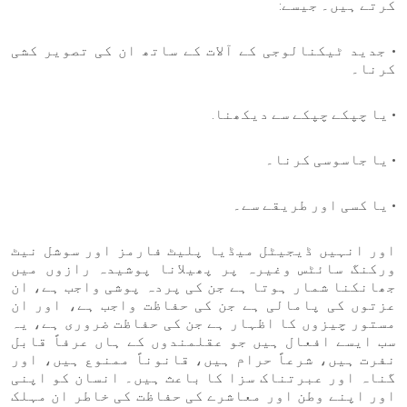
کرتے ہیں۔ جیسے:
• جدید ٹیکنالوجی کے آلات کے ساتھ ان کی تصویر کشی
کرنا۔
• یا چپکے چپکے سے دیکھنا.
• یا جاسوسی کرنا۔
• یا کسی اور طریقے سے۔
اور انہیں ڈیجیٹل میڈیا پلیٹ فارمز اور سوشل نیٹ
ورکنگ سائٹس وغیرہ پر پھیلانا پوشیدہ رازوں میں
جھانکنا شمار ہوتا ہے جن کی پردہ پوشی واجب ہے، ان
عزتوں کی پامالی ہے جن کی حفاظت واجب ہے، اور ان
مستور چیزوں کا اظہار ہے جن کی حفاظت ضروری ہے، یہ
سب ایسے افعال ہیں جو عقلمندوں کے ہاں عرفاً قابل
نفرت ہیں، شرعاً حرام ہیں، قانوناً ممنوع ہیں، اور
گناہ اور عبرتناک سزا کا باعث ہیں۔ انسان کو اپنی
اور اپنے وطن اور معاشرے کی حفاظت کی خاطر ان مہلک