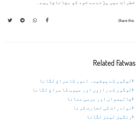
خطرات میں پڑنے سے خود کو بچاناچاہیے۔
Share this:
Related Fatwas
لوگوں کے پوشیدہ امور کا سراغ لگانا
لوگوں کے رازوں اور عیوب کا سراغ لگانا
چالیسواں اور برسی منانا
نوادرات کی تجارت کرنا
رنگین لینز لگانا