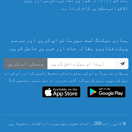
الاقوامی سطح پر کام کرتا ہے۔
ہماری میلنگ لسٹ میں سائن اپ کریں اور سب سے
پہلے فتاوی، مقالہ جات اور خبریں حاصل کریں۔
سبسکرائب کریں
پریشان مت ہوں! ہم آپ کی معلومات کو محفوظ رکھیں گے اور آپ کی ای
میل کو سپیم نہیں کریں گے۔ (غیر ضروری ای میل نہیں بھیجیں گے)
© کاپی رائٹ 2021ء۔ تمام حقوق بحق مصری دارالافتاء محفوظ ہیں۔