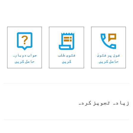
فون پر فتویٰ
فتوی طلب
جواب دوبارہ
حاصل کریں
کریں
حاصل کریں
زیادہ تجویز کردہ