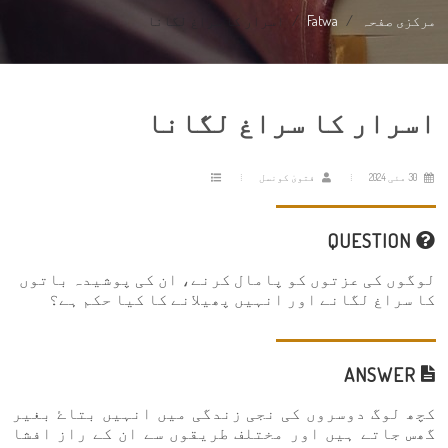
مرکزی صفحہ
Fatwa
اسرار کا سراغ لگانا
اسرار کا سراغ لگانا
30 مئی 2024
فتویٰ کونسل
QUESTION
لوگوں کی عزتوں کو پامال کرنے، ان کی پوشیدہ باتوں
کا سراغ لگانے اور انہیں پھیلانے کا کیا حکم ہے؟
ANSWER
کچھ لوگ دوسروں کی نجی زندگی میں انہیں بتاۓ بغیر
گھس جاتے ہیں اور مختلف طریقوں سے ان کے راز افشا