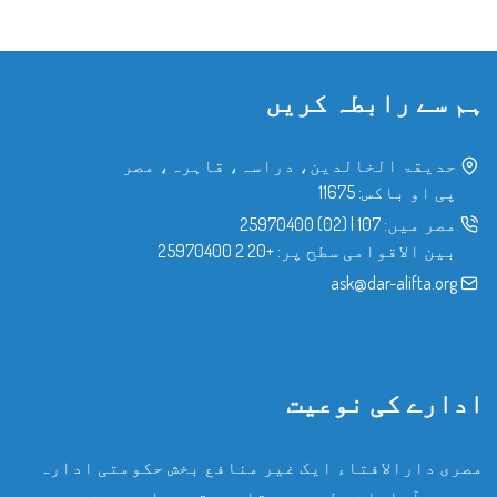
ہم سے رابطہ کریں
حدیقۃ الخالدین، دراسہ، قاہرہ، مصر
پی او باکس: 11675
مصر میں:
107
|
(02) 25970400
بین الاقوامی سطح پر:
+20 2 25970400
ask@dar-alifta.org
ادارے کی نوعیت
مصری دارالافتاء ایک غیر منافع بخش حکومتی ادارہ
ہے، جو آزادانہ طور پر مقامی، قومی اور بین