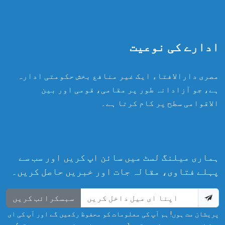
ادارے کی نوعیت
مصری دارالافتاء ایک غیر منافع بخش حکومتی ادارہ
ہے، جو آزادانہ طور پر مقامی، قومی اور بین
الاقوامی سطح پر کام کرتا ہے۔
ہماری میلنگ لسٹ میں سائن اپ کریں اور سب سے
پہلے فتاوی، مقالہ جات اور خبریں حاصل کریں۔
سبسکرائب کریں
پریشان مت ہوں! ہم آپ کی معلومات کو محفوظ رکھیں گے اور آپ کی ای