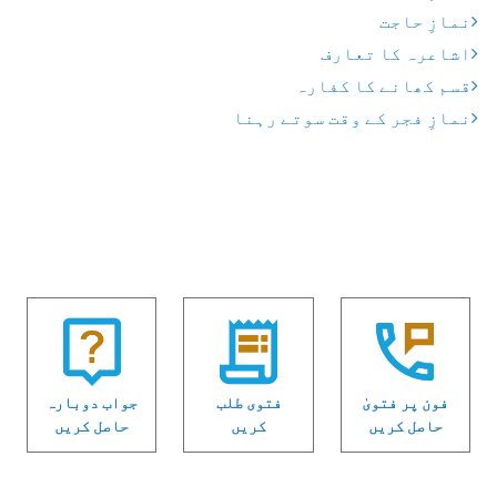
نمازِ حاجت
اشاعرہ کا تعارف
قسم کھانے کا کفارہ
نمازِ فجر کے وقت سوتے رہنا
فون پر فتویٰ
فتوی طلب
جواب دوبارہ
حاصل کریں
کریں
حاصل کریں