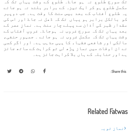
تک سورج طلوع نہ ہو جاۓ۔ طلوع کے وقت یہاں تک کہ
مکمل طلوع ہو کر ایک نیزہ کے برابر بلند نہ ہو جائے
یہ طلوع آفتاب کے بعد بیس منٹ کا وقت ہے۔ جب دوپہر
کو بالکل برابر ہو یہاں تک کہ ڈھل نہ جاۓ اور اس کی
مقدار ظہر کی آذان سے پہلے چار منٹ ہے۔ نمازِ عصر کے
بعد یہاں تک کہ سورج غروب نہ ہوجاۓ۔ غروبِ آفتاب کے
وقت یہاں تک کہ مکمل غروب نہ ہو جائے ۔ جمہور حنفی،
مالکی اور شافعی فقہاء کا یہی مذہب ہے۔ اور اگر کسی
نے ان اوقات میں نماز پڑھ لی تو کراہت کے ساتھ جائز
ہے اور حنابلہ کے ہاں بلا کراہت جائز ہے۔
Share this:
Related Fatwas
نمازِ توبہ