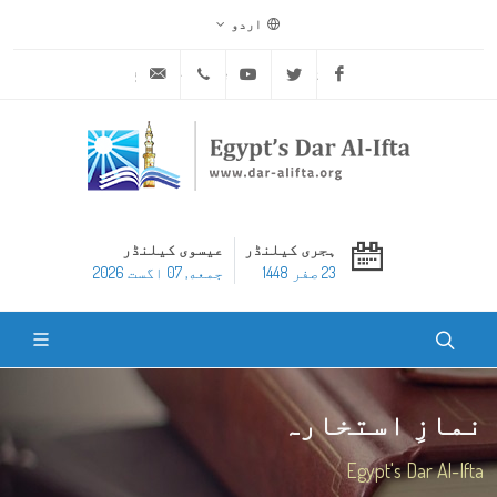
اردو
ask@dar-alifta.org
+20 2 25970400
Youtube
Twitter
Facebook
ہجری کیلنڈر
عیسوی کیلنڈر
23 صفر 1448
جمعه, 07 اگست 2026
نمازِ استخارہ
Egypt's Dar Al-Ifta