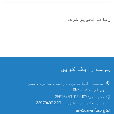
زیادہ تجویز کردہ
ہم سے رابطہ کریں
حدیقۃ الخالدین، دراسہ، قاہرہ، مصر
پی او باکس: 11675
مصر میں:
107
|
(02) 25970400
بین الاقوامی سطح پر:
+20 2 25970400
ask@dar-alifta.org