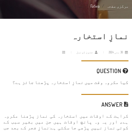
مرکزی صفحہ
Fatwa
نمازِ استخارہ
نمازِ استخارہ
30 مئی 2024
فتویٰ کونسل
QUESTION
کیا مکروہ وقت میں نمازِ استخارہ پڑھنا جائز ہے؟
ANSWER
کراہت کے اوقات میں استخارہ کی نماز پڑھنا مکروہ
ہے، اور یہ وہ پانچ اوقات ہیں جن میں بغیر سبب کے
کوئی نماز نہیں پڑھی جا سکتی ہے:نمازِ فجر کے بعد جب