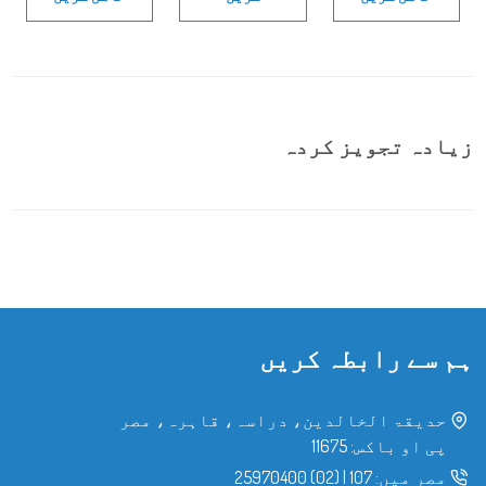
زیادہ تجویز کردہ
ہم سے رابطہ کریں
حدیقۃ الخالدین، دراسہ، قاہرہ، مصر
پی او باکس: 11675
مصر میں:
107
|
(02) 25970400