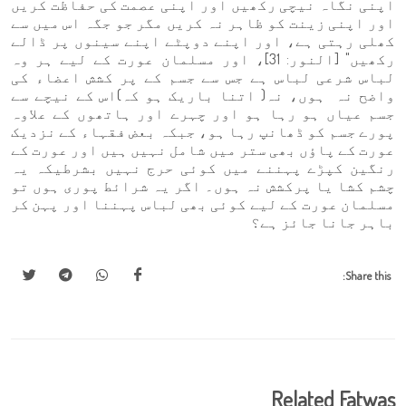
اپنی نگاہ نیچی رکھیں اور اپنی عصمت کی حفاظت کریں
اور اپنی زینت کو ظاہر نہ کریں مگر جو جگہ اس میں سے
کھلی رہتی ہے، اور اپنے دوپٹے اپنے سینوں پر ڈالے
رکھیں" [النور: 31]، اور مسلمان عورت کے لیے ہر وہ
لباس شرعی لباس ہے جس سے جسم کے پر کشش اعضاء کی
واضح نہ ہوں، نہ( اتنا باریک ہو کہ)اس کے نیچے سے
جسم عیاں ہو رہا ہو اور چہرے اور ہاتھوں کے علاوہ
پورے جسم کو ڈھانپ رہا ہو، جبکہ بعض فقہاء کے نزدیک
عورت کے پاؤں بھی ستر میں شامل نہیں ہیں اور عورت کے
رنگین کپڑے پہننے میں کوئی حرج نہیں بشرطیکہ یہ
چشم کشا یا پرکشش نہ ہوں۔ اگر یہ شرائط پوری ہوں تو
مسلمان عورت کے لیے کوئی بھی لباس پہننا اور پہن کر
باہر جانا جائز ہے؟
Share this:
Related Fatwas