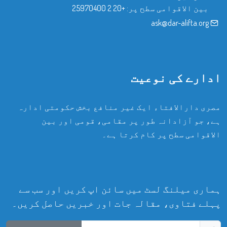
بین الاقوامی سطح پر:
+20 2 25970400
ask@dar-alifta.org
ادارے کی نوعیت
مصری دارالافتاء ایک غیر منافع بخش حکومتی ادارہ
ہے، جو آزادانہ طور پر مقامی، قومی اور بین
الاقوامی سطح پر کام کرتا ہے۔
ہماری میلنگ لسٹ میں سائن اپ کریں اور سب سے
پہلے فتاوی، مقالہ جات اور خبریں حاصل کریں۔