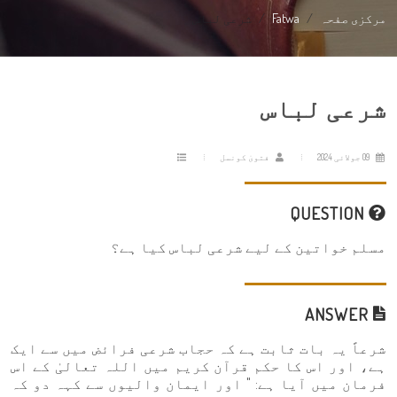
مرکزی صفحہ
Fatwa
شرعی لباس
شرعی لباس
09 جولائی 2024
فتویٰ کونسل
QUESTION
مسلم خواتین کے لیے شرعی لباس کیا ہے؟
ANSWER
شرعاً یہ بات ثابت ہے کہ حجاب شرعی فرائض میں سے ایک
ہے، اور اس کا حکم قرآن کریم میں اللہ تعالیٰ کے اس
فرمان میں آیا ہے: " اور ایمان والیوں سے کہہ دو کہ