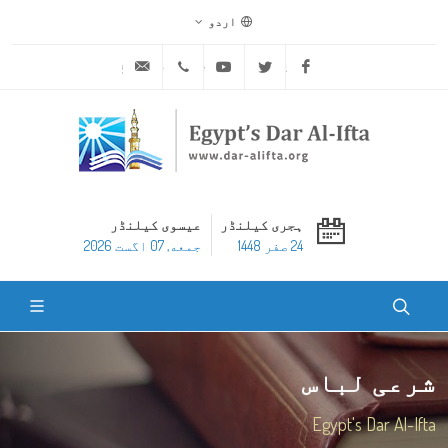
اردو
ask@dar-alifta.org
+20 2 25970400
Youtube
Twitter
Facebook
ہجری کیلنڈر
عیسوی کیلنڈر
24 صفر 1448
جمعه, 07 اگست 2026
شرعی لباس
Egypt's Dar Al-Ifta