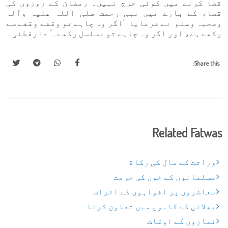
قضا کرنے میں کوئی حرج نہیں۔ رمضان کے روزوں کی
قضاء کے بارے میں نبی رحمت صلی اللہ علیہ وآلہ
وصحبہ وسلم نے فرمایا: "اگر وہ چاہے تو وقفے وقفے سے
رکھے ہے، اور اگر وہ چاہے تو مسلسل رکھے۔" دارقطنی۔
Share this:
Related Fatwas
وراثت کے مال کی زکاة
مسلمانوں کے خون کی حرمت
معاشروں پر افواہوں کے اثرات
بھلائی کے کاموں میں تعاون کرنا
نمازوں کے اوقات