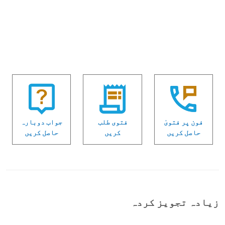
فون پر فتویٰ
فتوی طلب
جواب دوبارہ
حاصل کریں
کریں
حاصل کریں
زیادہ تجویز کردہ