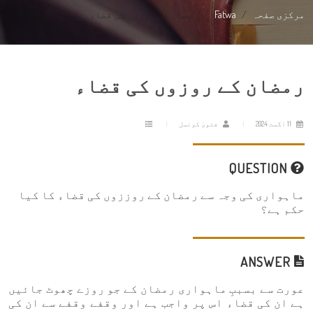
مرکزی صفحہ
Fatwa
رمضان کے روزوں کی قضاء
رمضان کے روزوں کی قضاء
11 اگست 2024
فتویٰ کونسل
QUESTION
ماہواری کی وجہ سے رمضان کے روززوں کی قضاء کا کیا
حکم ہے؟
ANSWER
عورت سے بسببِ ماہواری رمضان کے جو روزے چھوٹ جائیں
ہے ان کی قضاء اس پر واجب ہے اور وقفے وقفے سے ان کی