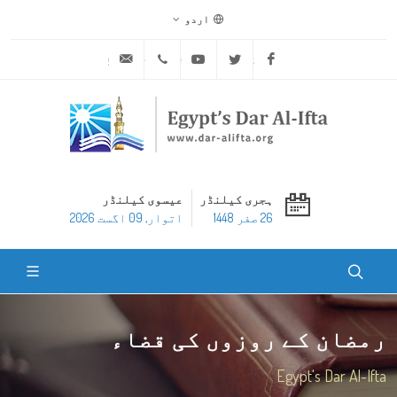
اردو
ask@dar-alifta.org
+20 2 25970400
Youtube
Twitter
Facebook
ہجری کیلنڈر
عیسوی کیلنڈر
26 صفر 1448
اتوار, 09 اگست 2026
رمضان کے روزوں کی قضاء
Egypt's Dar Al-Ifta