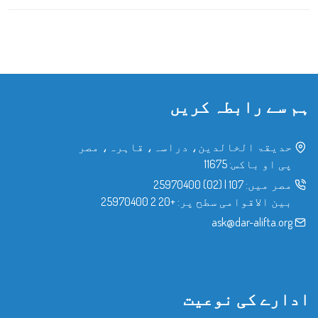
ہم سے رابطہ کریں
حدیقۃ الخالدین، دراسہ، قاہرہ، مصر
پی او باکس: 11675
مصر میں:
107
|
(02) 25970400
بین الاقوامی سطح پر:
+20 2 25970400
ask@dar-alifta.org
ادارے کی نوعیت