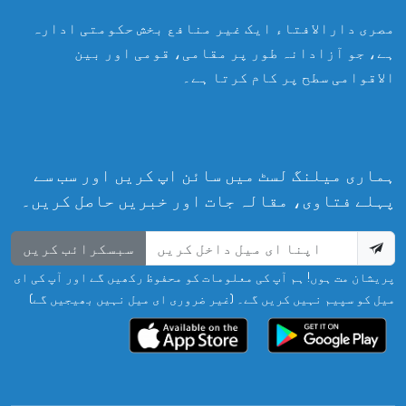
مصری دارالافتاء ایک غیر منافع بخش حکومتی ادارہ
ہے، جو آزادانہ طور پر مقامی، قومی اور بین
الاقوامی سطح پر کام کرتا ہے۔
ہماری میلنگ لسٹ میں سائن اپ کریں اور سب سے
پہلے فتاوی، مقالہ جات اور خبریں حاصل کریں۔
سبسکرائب کریں
پریشان مت ہوں! ہم آپ کی معلومات کو محفوظ رکھیں گے اور آپ کی ای
میل کو سپیم نہیں کریں گے۔ (غیر ضروری ای میل نہیں بھیجیں گے)