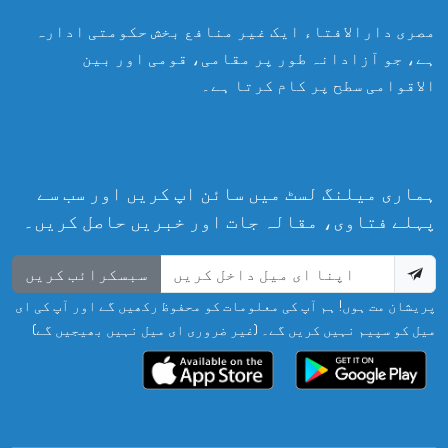
مصری دارالافتاء ایک غیر منافع بخش حکومتی ادارہ
ہے، جو آزادانہ طور پر مقامی، قومی اور بین
الاقوامی سطح پر کام کرتا ہے۔
ہماری میلنگ لسٹ میں سائن اپ کریں اور سب سے
پہلے فتاوی، مقالہ جات اور خبریں حاصل کریں۔
سبسکرائب کریں
پریشان مت ہوں! ہم آپ کی معلومات کو محفوظ رکھیں گے اور آپ کی ای
میل کو سپیم نہیں کریں گے۔ (غیر ضروری ای میل نہیں بھیجیں گے)