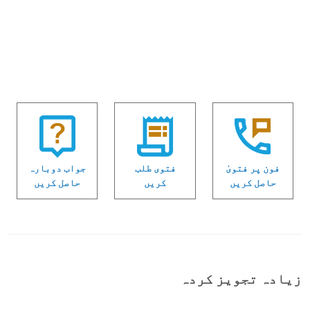
فون پر فتویٰ
فتوی طلب
جواب دوبارہ
حاصل کریں
کریں
حاصل کریں
زیادہ تجویز کردہ