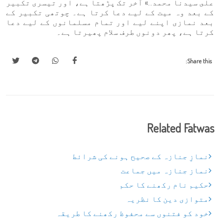
على سيدنا محمد...» آخر تک پڑھتا ہے، اور تیسری تکبیر
کے بعد وہ میت کے لیے دعا کرتا ہے۔ چوتھی تکبیر کے
بعد نمازی اپنے لیے اور تمام مسلمانوں کے لیے دعا
کرتا ہے، پھر دونوں طرف سلام پھیرتا ہے۔
Share this:
Related Fatwas
نمازِ جنازہ کے صحیح ہونے کی شرائط
نماز جنازہ میں جماعت
حکیم نام رکھنے کا حکم
متوازی دین کا نظریہ
خود کو فتنوں سے محفوظ رکھنے کا طریقہ