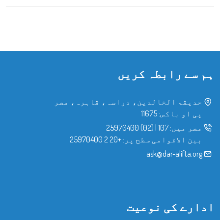
ہم سے رابطہ کریں
حدیقۃ الخالدین، دراسہ، قاہرہ، مصر
پی او باکس: 11675
مصر میں:
107
|
(02) 25970400
بین الاقوامی سطح پر:
+20 2 25970400
ask@dar-alifta.org
ادارے کی نوعیت