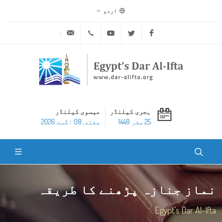
اردو
ask@dar-alifta.org
+20 2 25970400
Youtube
Twitter
Facebook
ہجری کیلنڈر
عیسوی کیلنڈر
25 صفر 1448
هفته, 08 اگست 2026
نماز جنازہ پڑھنے کا طریقہ
Egypt's Dar Al-Ifta