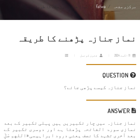
مرکزی صفحہ
Fatwa
نماز جنازہ پڑھنے کا طریقہ
نماز جنازہ پڑھنے کا طریقہ
11 اگست 2024
فتویٰ کونسل
QUESTION
نماز جنازہ کیسے پڑھی جائے؟
ANSWER
نماز جنازہ میں چار تکبیریں ہیں پہلی تکبیر کے بعد
نمازی سورۃ الفاتحہ پڑھتا ہے اور دوسری تکبیر کے
بعد آخری تشہد کا نصف یعنی درود ابراہیمی «اللهم صَلِّ