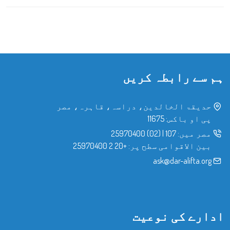
ہم سے رابطہ کریں
حدیقۃ الخالدین، دراسہ، قاہرہ، مصر
پی او باکس: 11675
مصر میں:
107
|
(02) 25970400
بین الاقوامی سطح پر:
+20 2 25970400
ask@dar-alifta.org
ادارے کی نوعیت