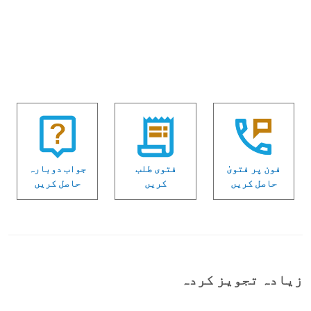
فون پر فتویٰ
فتوی طلب
جواب دوبارہ
حاصل کریں
کریں
حاصل کریں
زیادہ تجویز کردہ