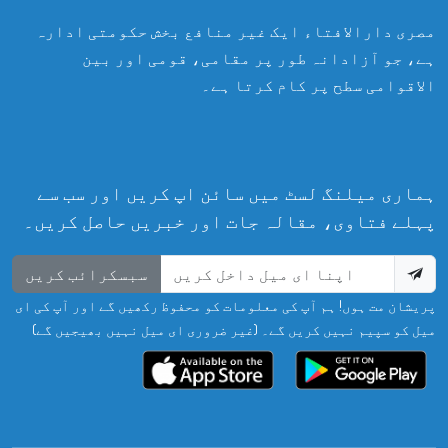
مصری دارالافتاء ایک غیر منافع بخش حکومتی ادارہ
ہے، جو آزادانہ طور پر مقامی، قومی اور بین
الاقوامی سطح پر کام کرتا ہے۔
ہماری میلنگ لسٹ میں سائن اپ کریں اور سب سے
پہلے فتاوی، مقالہ جات اور خبریں حاصل کریں۔
سبسکرائب کریں
پریشان مت ہوں! ہم آپ کی معلومات کو محفوظ رکھیں گے اور آپ کی ای
میل کو سپیم نہیں کریں گے۔ (غیر ضروری ای میل نہیں بھیجیں گے)