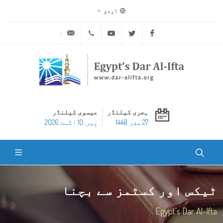
اردو
ask@dar-alifta.org
+20 2 25970400
Youtube
Twitter
Facebook
ہجری کیلنڈر
عیسوی کیلنڈر
27 صفر 1448
پير, 10 اگست 2026
ٹیکس اور کسٹمز سے بچنا
Egypt's Dar Al-Ifta