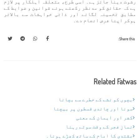
رشوت دینا جائز ہے۔ اسی طرح، متعلقہ اہلکار پر لازم
ہے کہ حقائق کو مدنظر رکھتے ہوئے قوانین و ضوابط کے
مطابق تخمینہ لگائے اور ذاتی خواہشات سے بالاتر
ہوکر اپنا فرض انجام دے۔
Share this:
Related Fatwas
بچوں کو نشے کے خطرے سے بچانا
سونا اور چاندی قسطوں پر بیچنا
کفر اور ایمان کے معنی
نمازِ فجر کے وقت سوتے رہنا
مقتدی کا امام کے ساتھ کھڑے ہونا۔