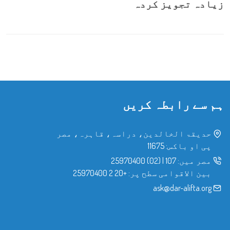
زیادہ تجویز کردہ
ہم سے رابطہ کریں
حدیقۃ الخالدین، دراسہ، قاہرہ، مصر
پی او باکس: 11675
مصر میں:
107
|
(02) 25970400
بین الاقوامی سطح پر:
+20 2 25970400
ask@dar-alifta.org