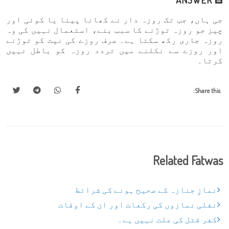
جی ہاں، جب تک روزہ دار نے کھانا پینا یا کوئی اور
چیز جو روزہ توڑنے کا سبب بنے، استعمال نہیں کی وہ
روزہ جاری رکھ سکتا ہے۔ صرف روزے کی نیت کو توڑنے
اور روزے سے نکلنے میں تردد روزہ کو باطل نہیں
کرتا۔
Share this:
Related Fatwas
نمازِ جنازہ کے صحیح ہونے کی شرائط
نفلی نمازوں کی رکعات اور ان کے اوقات
کفر قتل کی علت نہیں ہے۔