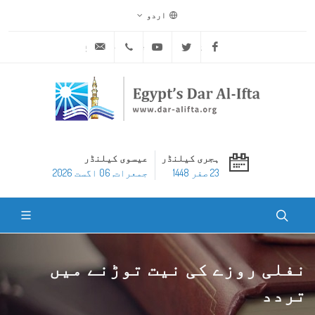
اردو
ask@dar-alifta.org
+20 2 25970400
Youtube
Twitter
Facebook
ہجری کیلنڈر
عیسوی کیلنڈر
23 صفر 1448
جمعرات, 06 اگست 2026
نفلی روزے کی نیت توڑنے میں
تردد