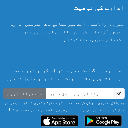
ادارے کی نوعیت
مصری دارالافتاء ایک غیر منافع بخش حکومتی ادارہ
ہے، جو آزادانہ طور پر مقامی، قومی اور بین
الاقوامی سطح پر کام کرتا ہے۔
ہماری میلنگ لسٹ میں سائن اپ کریں اور سب سے
پہلے فتاوی، مقالہ جات اور خبریں حاصل کریں۔
سبسکرائب کریں
پریشان مت ہوں! ہم آپ کی معلومات کو محفوظ رکھیں گے اور آپ کی ای
میل کو سپیم نہیں کریں گے۔ (غیر ضروری ای میل نہیں بھیجیں گے)