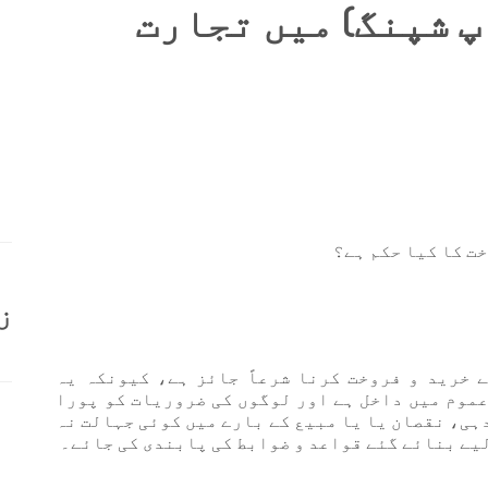
پ شپنگ) میں تجارت
خت کا کیا حکم ہے؟
ز
ے خرید و فروخت کرنا شرعاً جائز ہے، کیونکہ یہ
موم میں داخل ہے اور لوگوں کی ضروریات کو پورا
دہی، نقصان یا یا مبیع کے بارے میں کوئی جہالت نہ
 لیے بنائے گئے قواعد و ضوابط کی پابندی کی جائے۔