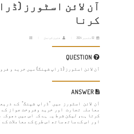
آن لائن اسٹورز (ڈرا
کرنا
02 ستمبر 2024
فتویٰ کونسل
QUESTION
آن لائن اسٹورز (ڈراپ شپنگ) میں خرید و فرو
ANSWER
آن لائن اسٹورز میں "ڈراپ شپنگ" کے ذریع
معاملہ تجارت اور خرید وفروخت جواز کے ع
کرتا ہے، لیکن شرط یہ ہے کہ اس میں دھوکہ 
اور اس کے ساتھ ساتھ اس طرح کے معاملات کے