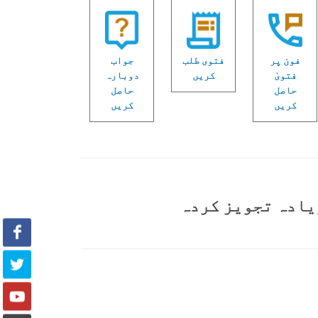
فون پر
فتوی طلب
جواب
فتویٰ
کریں
دوبارہ
حاصل
حاصل
کریں
کریں
یادہ تجویز کردہ