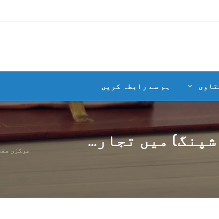
تاوی
ہم سے رابطہ کریں
پنگ) میں تجار...
مرکزی صفح