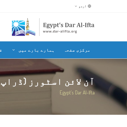
اردو
مرکزی صفحہ
ہمارے بارے میں
ف
آن لائن اسٹورز (ڈراپ ش
Egypt's Dar Al-Ifta