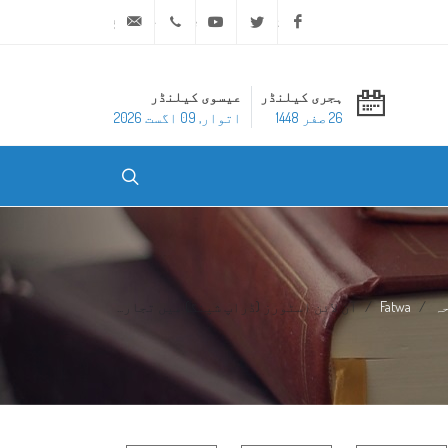
ask@dar-alifta.org
+20 2 25970400
Youtube
Twitter
Facebook
ہجری کیلنڈر
عیسوی کیلنڈر
26 صفر 1448
اتوار, 09 اگست 2026
ہ
Fatwa
آن لائن اسٹورز (ڈراپ شپنگ) میں تجار...