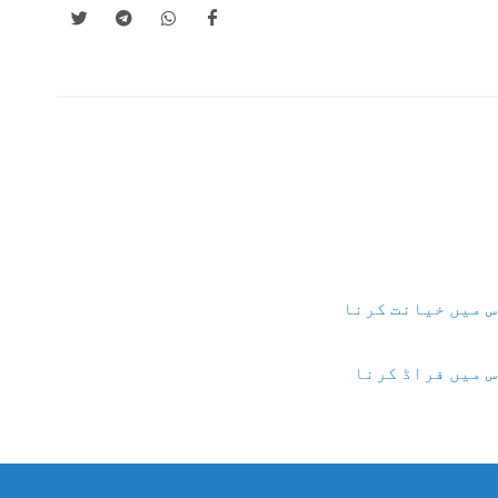
س میں خیانت کرنا
س میں فراڈ کرنا