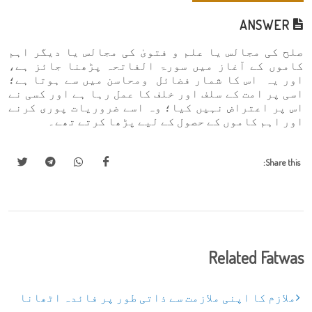
ANSWER
صلح کی مجالس یا علم و فتویٰ کی مجالس یا دیگر اہم
کاموں کے آغاز میں سورۃ الفاتحہ پڑھنا جائز ہے،
اور یہ اس کا شمار فضائل ومحاسن میں سے ہوتا ہے؛
اسی پر امت کے سلف اور خلف کا عمل رہا ہے اور کسی نے
اس پر اعتراض نہیں کیا؛ وہ اسے ضروریات پوری کرنے
اور اہم کاموں کے حصول کے لیے پڑھا کرتے تھے۔
Share this:
Related Fatwas
ملازم کا اپنی ملازمت سے ذاتی طور پر فائدہ اٹھانا