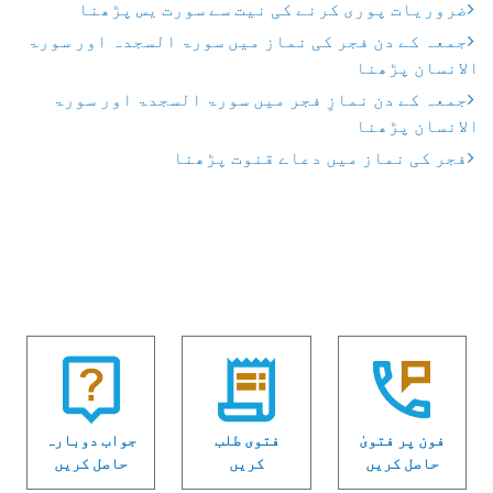
ضروریات پوری کرنے کی نیت سے سورت یس پڑھنا
جمعہ کے دن فجر کی نماز میں سورۃ السجدہ اور سورۃ
الانسان پڑھنا
جمعہ کے دن نمازِ فجر میں سورۃ السجدۃ اور سورۃ
الانسان پڑھنا
فجر کی نماز میں دعاے قنوت پڑھنا
فون پر فتویٰ
فتوی طلب
جواب دوبارہ
حاصل کریں
کریں
حاصل کریں