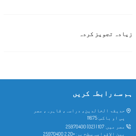
زیادہ تجویز کردہ
ہم سے رابطہ کریں
حدیقۃ الخالدین، دراسہ، قاہرہ، مصر
پی او باکس: 11675
مصر میں:
107
|
(02) 25970400
بین الاقوامی سطح پر:
+20 2 25970400