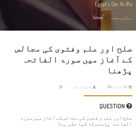
Egypt's Dar Al-Ifta
مرکزی صفحہ
Fatwa
صلح اور علم وفتوی کی مجالس کے آغاز ...
صلح اور علم وفتوی کی مجالس
کے آغاز میں سورۃ الفاتحہ
پڑھنا
01 اکتوبر 2024
فتویٰ کونسل
QUESTION
صلح اور علم و فتویٰ کی مجالس کے آغاز میں سورۃ
الفاتحہ پڑھنے کا کیا حکم ہے؟