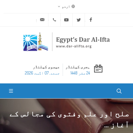
اردو
ask@dar-alifta.org
+20 2 25970400
Youtube
Twitter
Facebook
ہجری کیلنڈر
عیسوی کیلنڈر
24 صفر 1448
جمعه, 07 اگست 2026
صلح اور علم وفتوی کی مجالس کے
آغاز ...