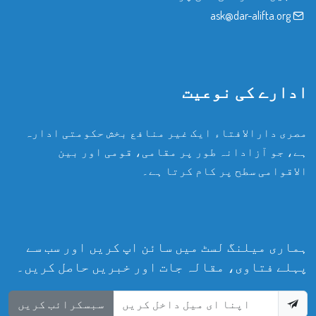
ask@dar-alifta.org
ادارے کی نوعیت
مصری دارالافتاء ایک غیر منافع بخش حکومتی ادارہ
ہے، جو آزادانہ طور پر مقامی، قومی اور بین
الاقوامی سطح پر کام کرتا ہے۔
ہماری میلنگ لسٹ میں سائن اپ کریں اور سب سے
پہلے فتاوی، مقالہ جات اور خبریں حاصل کریں۔
سبسکرائب کریں