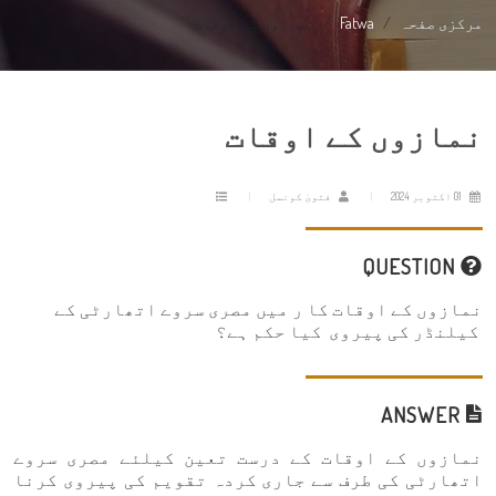
مرکزی صفحہ
Fatwa
نمازوں کے اوقات
نمازوں کے اوقات
01 اکتوبر 2024
فتویٰ کونسل
QUESTION
نمازوں کے اوقات کا ر میں مصری سروے اتھارٹی کے
کیلنڈر کی پیروی کیا حکم ہے؟
ANSWER
نمازوں کے اوقات کے درست تعین کیلئے مصری سروے
اتھارٹی کی طرف سے جاری کردہ تقویم کی پیروی کرنا