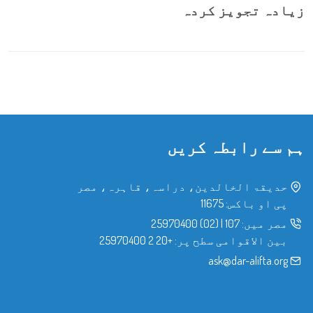
زیادہ تجویز کردہ
ہم سے رابطہ کریں
حدیقۃ الخالدین، دراسہ، قاہرہ، مصر
پی او باکس: 11675
مصر میں:
107
|
(02) 25970400
بین الاقوامی سطح پر:
+20 2 25970400
ask@dar-alifta.org