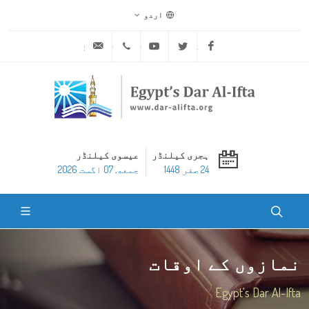
اردو
ask@dar-alifta.org
+20 2 25970400
Youtube
Twitter
Facebook
ہجری کیلنڈر
عیسوی کیلنڈر
24 صفر 1448
جمعه, 07 اگست 2026
نمازوں کے اوقات
Egypt's Dar Al-Ifta