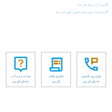
نماز ترک کرنا
مسلمانوں کے خون کی حرمت
فون پر فتویٰ
فتوی طلب
جواب دوبارہ
حاصل کریں
کریں
حاصل کریں