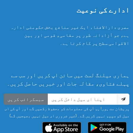
ادارے کی نوعیت
مصری دارالافتاء ایک غیر منافع بخش حکومتی ادارہ
ہے، جو آزادانہ طور پر مقامی، قومی اور بین
الاقوامی سطح پر کام کرتا ہے۔
ہماری میلنگ لسٹ میں سائن اپ کریں اور سب سے
پہلے فتاوی، مقالہ جات اور خبریں حاصل کریں۔
سبسکرائب کریں
پریشان مت ہوں! ہم آپ کی معلومات کو محفوظ رکھیں گے اور آپ کی ای
میل کو سپیم نہیں کریں گے۔ (غیر ضروری ای میل نہیں بھیجیں گے)