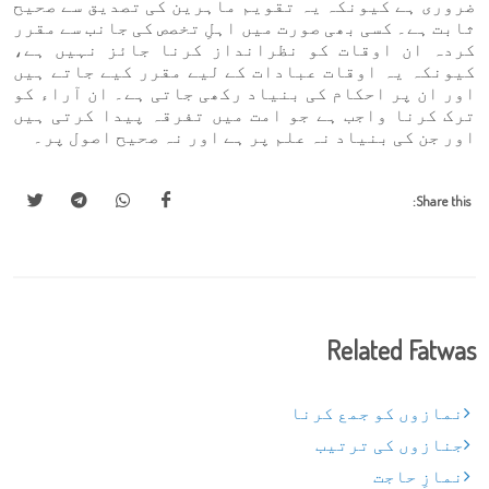
ضروری ہے کیونکہ یہ تقویم ماہرین کی تصدیق سے صحیح
ثابت ہے۔ کسی بھی صورت میں اہلِ تخصص کی جانب سے مقرر
کردہ ان اوقات کو نظرانداز کرنا جائز نہیں ہے،
کیونکہ یہ اوقات عبادات کے لیے مقرر کیے جاتے ہیں
اور ان پر احکام کی بنیاد رکھی جاتی ہے۔ ان آراء کو
ترک کرنا واجب ہے جو امت میں تفرقہ پیدا کرتی ہیں
اور جن کی بنیاد نہ علم پر ہے اور نہ صحیح اصول پر۔
Share this:
Related Fatwas
نمازوں کو جمع کرنا
جنازوں کی ترتیب
نمازِ حاجت