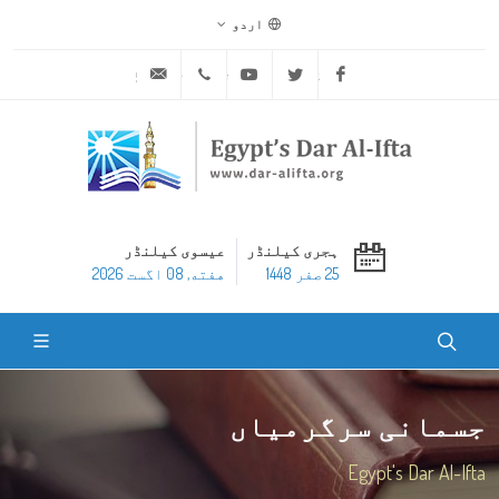
اردو
ask@dar-alifta.org
+20 2 25970400
Youtube
Twitter
Facebook
ہجری کیلنڈر
عیسوی کیلنڈر
25 صفر 1448
هفته, 08 اگست 2026
جسمانی سرگرمیاں
Egypt's Dar Al-Ifta