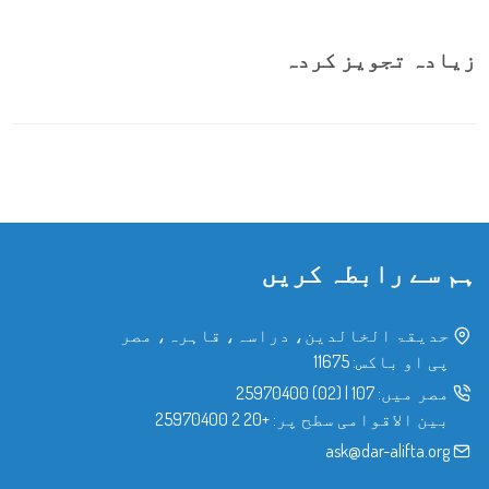
زیادہ تجویز کردہ
ہم سے رابطہ کریں
حدیقۃ الخالدین، دراسہ، قاہرہ، مصر
پی او باکس: 11675
مصر میں:
107
|
(02) 25970400
بین الاقوامی سطح پر:
+20 2 25970400
ask@dar-alifta.org