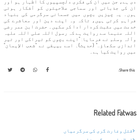
دی ہے، جن میں ان کی فکری دلچسپیوں کا اظہار ہو اور
ان کی جذباتی اور سماجی صلاحیتوں کو آشکار ہوتی
ہوں۔ یہ چیزیں بچوں میں جسمانی سرگرمی کی بنیاد
فراہم کرتی ہیں، تاکہ وہ اپنے دین اور معاشرے کی
خدمت میں مثبت کردار ادا کر سکیں۔ حضرت ابن عمر رضی
اللہ عنہما سے روایت ہے کہ رسول اللہ صلی اللہ علیہ
وآلہ وسلم نے فرمایا: "اپنے بچوں کو تیراکی اور تیر
اندازی سکھاؤ..." (حدیث)۔ اسے بیہقی نے "شعب الإيمان"
میں روایت کیا ہے۔
Share this:
Related Fatwas
قتل وغارت گری کی سرگرمیاں
اسلام اور دیگر مذاہب