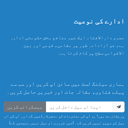
ادارے کی نوعیت
مصری دارالافتاء ایک غیر منافع بخش حکومتی ادارہ
ہے، جو آزادانہ طور پر مقامی، قومی اور بین
الاقوامی سطح پر کام کرتا ہے۔
ہماری میلنگ لسٹ میں سائن اپ کریں اور سب سے
پہلے فتاوی، مقالہ جات اور خبریں حاصل کریں۔
سبسکرائب کریں
پریشان مت ہوں! ہم آپ کی معلومات کو محفوظ رکھیں گے اور آپ کی ای
میل کو سپیم نہیں کریں گے۔ (غیر ضروری ای میل نہیں بھیجیں گے)