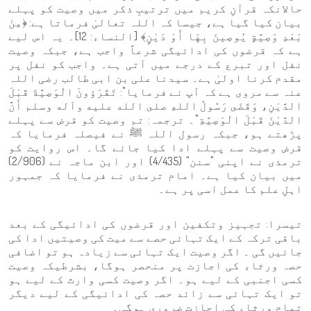
حالانکہ قرآنِ کریم میں ترتیبِ ذکر میں وصیت کو پہلے
بیان کیا گیا ہے، جیسا کہ اللہ تعالیٰ فرماتا ہے: ﴿مِنْ
بَعْدِ وَصِيَّةٍ يُوصِينَ بِهَا أَوْ دَيْنٍ﴾ [النساء: 12]۔ یہ اس لیے
ہے کہ قرضوں کی ادائیگی شرعاً واجب ہے، جبکہ وصیت
نفل اور تبرع کے درجے میں آتی ہے۔ واجب کو نفل پر
مقدم کرنا اولیٰ ہے۔ سیدنا علی بن ابی طالب رضی اللہ
عنہ سے مروی ہے کہ آپ نے فرمایا": تَقْرَؤونَ الْوَصِيَّةَ قَبْلَ
الدَّيْنِ، وَقَضَى رَسُولُ اللهِ صلى الله عليه وآله وسلم أَنَّ
الدَّيْنَ قَبْلَ الْوَصِيَّةِ"۔ ترجمہ: تم وصیت کو قرض سے پہلے
پڑھتے ہو، جبکہ رسول اللہ ﷺ نے فیصلہ فرمایا کہ
قرض وصیت سے پہلے ادا کیا جائے گا۔ اس روایت کو
ترمذی نے اپنی "سنن" (4/435) اور ابن ماجہ نے (2/906)
میں بیان کیا ہے۔ امام ترمذی نے فرمایا کہ جمہور
اہلِ علم کا عمل اسی پر ہے۔
تیسرا: تجہیز وتکفین اور قرضوں کی ادائیگی کے بعد
باقی ترکہ کے ایک تہائی حصے سے میت کی وصیتیں ادا کی
جائیں گی ۔ اگر وصیت ایک تہائی سے زیادہ ہو تو اضافی
حصہ ورثاء کی اجازت پر منحصر ہوگا، بشرطیکہ وصیت
کسی اجنبی کے لیے ہو۔ اگر وصیت کسی وارث کے لیے ہو
تو ایک تہائی سے زائد حصہ کی ادائیگی کے لیے دیگر
تمام ورثاء کی اجازت ضروری ہوگی۔