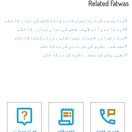
Related Fatwas
جنابت سے طہارت بھول جانے والے شخص کی نماز کا حکم
ڈوب جانے والے لاپتہ شخص کی نمازِ جنازہ کا حکم
صرف رجب اور شعبان میں نفلی روزے رکھنے کا حکم
غصب شدہ بکری کی قربانی کرنے کا حکم
بغیر وضو کے سجدہ تلاوت کرنے کا حکم
فون پر فتویٰ
فتوی طلب
جواب دوبارہ