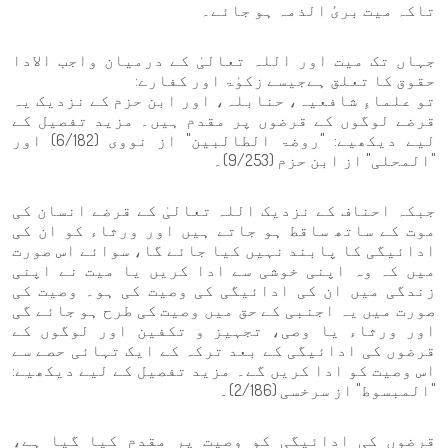
تاکہ میت بریٔ الذمہ ہو جائے۔
جہاں تک میت اور اللہ تعالیٰ کے درمیان واجب الادا
حقوق کا تعلق ہےجیسے زکوٰۃ اور کفارے:
تو علماءِ شافعیہ، حنابلہ، اور ابن حزم کے نزدیک یہ
قرضے لوگوں کے قرضوں پر مقدم ہیں۔ مزید تفصیل کے
لیے دیکھیے: "روضۃ الطالبین" از نووی (6/182) اور
"المحلی" از ابن حزم (9/253)۔
جبکہ احناف کے نزدیک اللہ تعالیٰ کے قرضے انسان کی
موت کے ساتھ ساقط ہو جاتے ہیں اور ورثاء کو ان کی
ادائیگی کا پابند نہیں کیا جائے گا، سوائے اس صورت
میں کہ وہ اپنی خوشی سے ادا کریں یا میت نے اپنی
زندگی میں ان کی ادائیگی کی وصیت کی ہو۔ وصیت کی
صورت میں یہ اجنبی کے حق میں وصیت کی طرح ہو جائے گی
اور ورثاء یا وصی، تجہیز و تکفین اور لوگوں کے
قرضوں کی ادائیگی کے بعد ترکہ کے ایک تہائی حصے سے
اس وصیت کو ادا کریں گے۔ مزید تفصیل کے لیے دیکھیے:
"المبسوط" از سرخسی (2/186)۔
قرضوں کی ادائیگی کو وصیت پر مقدم کیا گیا ہے،