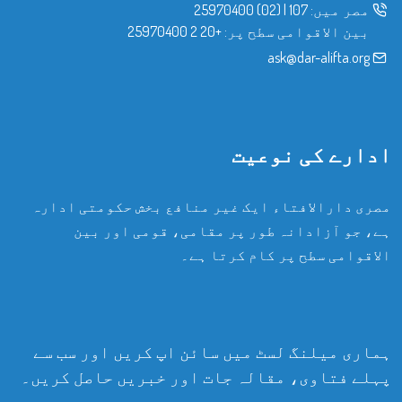
مصر میں:
107
|
(02) 25970400
بین الاقوامی سطح پر:
+20 2 25970400
ask@dar-alifta.org
ادارے کی نوعیت
مصری دارالافتاء ایک غیر منافع بخش حکومتی ادارہ
ہے، جو آزادانہ طور پر مقامی، قومی اور بین
الاقوامی سطح پر کام کرتا ہے۔
ہماری میلنگ لسٹ میں سائن اپ کریں اور سب سے
پہلے فتاوی، مقالہ جات اور خبریں حاصل کریں۔