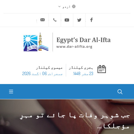
اردو
ask@dar-alifta.org
+20 2 25970400
Youtube
Twitter
Facebook
ہجری کیلنڈر
عیسوی کیلنڈر
23 صفر 1448
جمعرات, 06 اگست 2026
جب شوہر وفات پا جائے تو مہرِ
مؤجلکا...