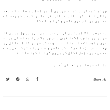
چوتھا: مذکورہ تمام ضروری أمور ادا ہو جانے کے بعد
باقی ترکہ کو اللہ تعالیٰ کی مقرر کردہ شریعت کے
مطابق ورثاء میں تقسیم کیا جائے گا۔
مندرجہ بالا اصولوں کی روشنی میں: مہرِ مؤجل بیوی کا
شوہر پر واجب الادا قرض ہے، جو طلاق یا وفات کی صورت
میں واجب الادا ہوتا ہے: ۔ چونکہ شوہر کا انتقال ہو
چکا ہے، لہٰذا ترکہ کی تقسیم سے پہلے ترکہ میں سے
مکمل مہرِ مؤجل نکال کر بیوی کو ادا کیا جائے گا ۔
والله سبحانه وتعالى أعلم.
Share this: