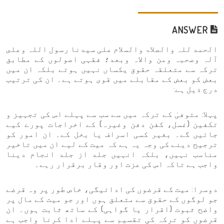
ANSWER
الحمد للہ والصلاۃ والسلام علی سیدنا رسول اللہ وعلى
آلہ وصحبہ ومن والاہ وبعد؛ فقہی اصولوں کے مطابق
ترکہ سے متعلقہ حقوق یکساں نہیں ہوتے بلکہ ان میں
بعض کو بعض کے مقابلے میں قوی ہوتے ہے۔ ان کی ترتیب
درج ذیل ہے:
پہلا: متوفیٰ کے ترکہ میں سے سب سے پہلے اس کی تجہیز و
تکفین (غسل، کفن دفن وغیرہ) کے اخراجات پورے کیے
جائیں گے۔ بغیر کسی اسراف یا بخل کے۔ ان امور کو
ترجیح دینے کی وجہ یہ ہے کہ میت کے لیے ان میں تاخیر
مناسب نہیں، بلکہ انہیں جلد از جلد انجام دینا
واجب ہے تاکہ اس کی عزت اور وقار برقرار رہے۔
دوسرا: میت کے قرضوں کی ادائیگی، خاص طور پر وہ قرضے
جو لوگوں کے حقوق سے متعلق ہوں اور جو میت کے مال پر
واضح ثبوت (اقرار یا گواہی) کے ساتھ ثابت ہوں۔ ان
قرضوں کو ترکہ کی تقسیم سے پہلے ادا کرنا واجب ہے