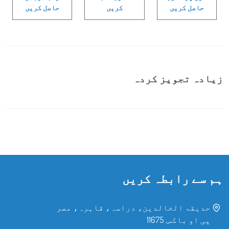
حاصل کریں
کریں
حاصل کریں
زیادہ تجویز کردہ
ہم سے رابطہ کریں
حدیقۃ الخالدین، دراسہ، قاہرہ، مصر
پی او باکس: 11675