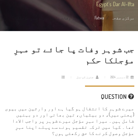
Egypt's Dar Al-Ifta
مرکزی صفحہ
Fatwa
جب شوہر وفات پا جائے تو مہرِ مؤجلکا...
جب شوہر وفات پا جائے تو مہرِ
مؤجلکا حکم
22 دسمبر 2024
فتویٰ کونسل
QUESTION
میرے شوہر کا انتقال ہو گیا ہے اور وارثین میں بیوی
(یعنی میں)، دو بیٹیاں، تین بھائی اور دو بہنیں
شامل ہیں۔ میرا مہرِ مؤجل میرے شوہر پر واجب الادا
تھا۔ کیا میں ترکہ تقسیم ہونے سے پہلے اپنا مہرِ
مؤجل وصول کرنے کا حق رکھتی ہوں؟