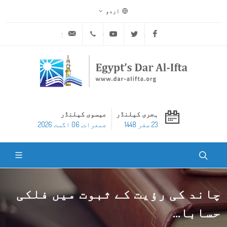
اردو
ask@dar-alifta.org
+20 2 25970400
Youtube
Twitter
Facebook
ہجری کیلنڈر
عیسوی کیلنڈر
23 صفر 1448
جمعرات, 06 اگست 2026
چاند کی رؤیت کے ثبوت میں فلکی
حسابا...