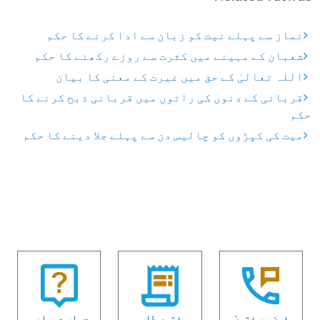
نماز سے پہلے نیت کو زبان سے ادا کرنے کا حکم
شعبان کے مہینے میں کثرت سے روزے رکھنے کا حکم
اللہ تعالیٰ کے حق میں غیرت کے معنی کا بیان
قربانی کے دنوں کی راتوں میں قربانی ذبح کرنے کا
حکم
میت کی کپڑوں کو چالیس دن سے پہلے جلا دینے کا حکم
فون پر فتویٰ
فتوی طلب
جواب دوبارہ