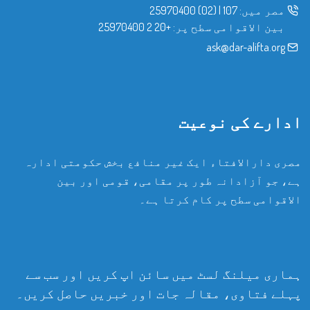
مصر میں:
107
|
(02) 25970400
بین الاقوامی سطح پر:
+20 2 25970400
ask@dar-alifta.org
ادارے کی نوعیت
مصری دارالافتاء ایک غیر منافع بخش حکومتی ادارہ
ہے، جو آزادانہ طور پر مقامی، قومی اور بین
الاقوامی سطح پر کام کرتا ہے۔
ہماری میلنگ لسٹ میں سائن اپ کریں اور سب سے
پہلے فتاوی، مقالہ جات اور خبریں حاصل کریں۔