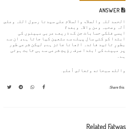
ANSWER
الحمد للہ والصلاۃ والسلام علی سیدنا رسول اللہ وعلى
آلہ وصحبہ ومن والاہ وبعد؛
ایسی فلکی حسابات جن کے ذریعے عربی مہینوں کی
ابتدا کو کئی سال پہلے سے متعین کیا جاتا ہے، ان سے
بطورِ تائید فائدہ اٹھانا جائز ہے، لیکن شرعی طور
پر مہینے کی ابتدا صرف رؤیتِ شرعی سے ہی ثابت ہوتی
ہے۔
والله سبحانه وتعالى أعلم.
Share this:
Related Fatwas