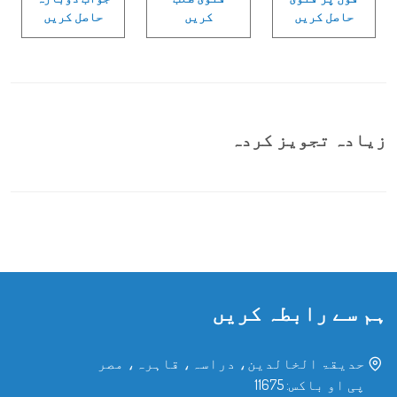
حاصل کریں
کریں
حاصل کریں
زیادہ تجویز کردہ
ہم سے رابطہ کریں
حدیقۃ الخالدین، دراسہ، قاہرہ، مصر
پی او باکس: 11675