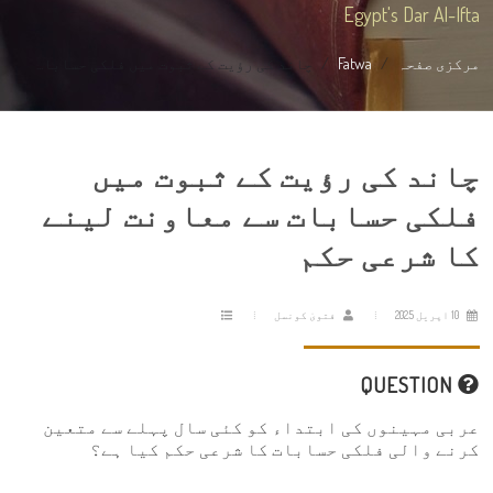
Egypt's Dar Al-Ifta
مرکزی صفحہ
Fatwa
چاند کی رؤیت کے ثبوت میں فلکی حسابا...
چاند کی رؤیت کے ثبوت میں
فلکی حسابات سے معاونت لینے
کا شرعی حکم
10 اپریل 2025
فتویٰ کونسل
QUESTION
عربی مہینوں کی ابتداء کو کئی سال پہلے سے متعین
کرنے والی فلکی حسابات کا شرعی حکم کیا ہے؟