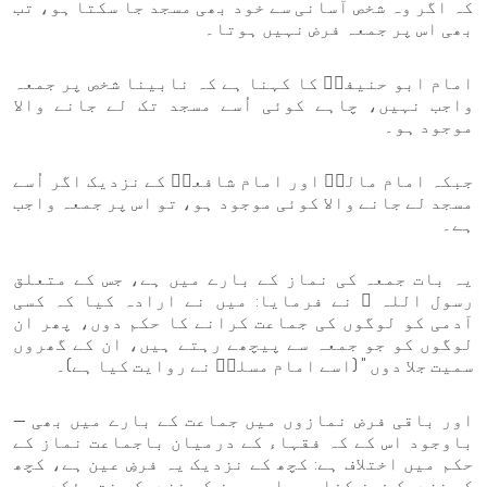
کہ اگر وہ شخص آسانی سے خود بھی مسجد جا سکتا ہو، تب
بھی اس پر جمعہ فرض نہیں ہوتا۔
امام ابو حنیفہؒ کا کہنا ہے کہ نابینا شخص پر جمعہ
واجب نہیں، چاہے کوئی اُسے مسجد تک لے جانے والا
موجود ہو۔
جبکہ امام مالکؒ اور امام شافعیؒ کے نزدیک اگر اُسے
مسجد لے جانے والا کوئی موجود ہو، تو اس پر جمعہ واجب
ہے۔
یہ بات جمعہ کی نماز کے بارے میں ہے، جس کے متعلق
رسول اللہ ﷺ نے فرمایا: میں نے ارادہ کیا کہ کسی
آدمی کو لوگوں کی جماعت کرانے کا حکم دوں، پھر ان
لوگوں کو جو جمعہ سے پیچھے رہتے ہیں، ان کے گھروں
سمیت جلا دوں " (اسے امام مسلمؒ نے روایت کیا ہے)۔
اور باقی فرض نمازوں میں جماعت کے بارے میں بھی —
باوجود اس کے کہ فقہاء کے درمیان باجماعت نماز کے
حکم میں اختلاف ہے: کچھ کے نزدیک یہ فرضِ عین ہے، کچھ
کے نزدیک فرضِ کفایہ، اور بعض کے نزدیک سنتِ مؤکدہ جو