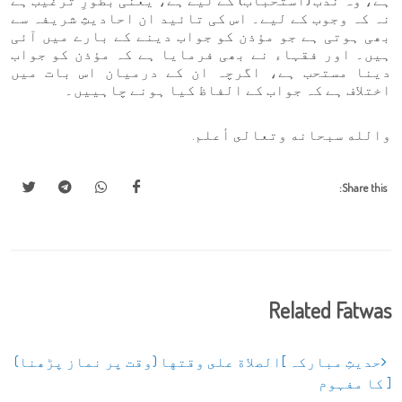
ہے، وہ ندب (استحباب) کے لیے ہے، یعنی بطورِ ترغیب ہے
نہ کہ وجوب کے لیے۔ اس کی تائید ان احادیثِ شریفہ سے
بھی ہوتی ہے جو مؤذن کو جواب دینے کے بارے میں آئی
ہیں۔ اور فقہاء نے بھی فرمایا ہے کہ مؤذن کو جواب
دینا مستحب ہے، اگرچہ ان کے درمیان اس بات میں
اختلاف ہے کہ جواب کے الفاظ کیا ہونے چاہییں۔
والله سبحانه وتعالى أعلم.
Share this:
Related Fatwas
حدیثِ مبارکہ ]الصلاة على وقتها (وقت پر نماز پڑھنا)
[ کا مفہوم