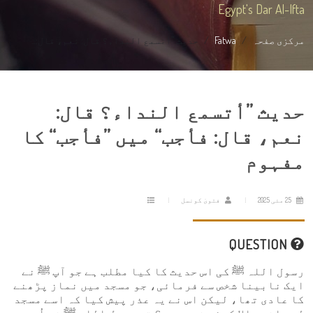
Egypt's Dar Al-Ifta
مرکزی صفحہ
Fatwa
حدیث ’’أتسمع النداء؟ قال: نعم، قال:...
حدیث ’’أتسمع النداء؟ قال:
نعم، قال: فأجب‘‘ میں ’’فأجب‘‘ کا
مفہوم
25 مئی 2025
فتویٰ کونسل
QUESTION
رسول اللہ ﷺ کی اس حدیث کا کیا مطلب ہے جو آپ ﷺ نے
ایک نابینا شخص سے فرمائی، جو مسجد میں نماز پڑھنے
کا عادی تھا، لیکن اس نے یہ عذر پیش کیا کہ اسے مسجد