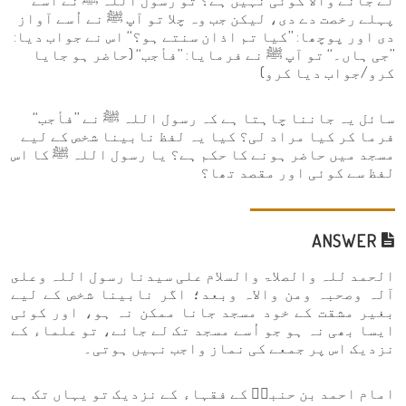
لے جانے والا کوئی نہیں ہے؟ تو رسول اللہ ﷺ نے اُسے
پہلے رخصت دے دی، لیکن جب وہ چلا تو آپ ﷺ نے اُسے آواز
دی اور پوچھا: ’’کیا تم اذان سنتے ہو؟‘‘ اس نے جواب دیا:
’’جی ہاں۔‘‘ تو آپ ﷺ نے فرمایا: ’’فأجب‘‘ (حاضر ہو جایا
کرو/جواب دیا کرو)
سائل یہ جاننا چاہتا ہے کہ رسول اللہ ﷺ نے ’’فأجب‘‘
فرما کر کیا مراد لی؟ کیا یہ لفظ نابینا شخص کے لیے
مسجد میں حاضر ہونے کا حکم ہے؟ یا رسول اللہ ﷺ کا اس
لفظ سے کوئی اور مقصد تھا؟
ANSWER
الحمد للہ والصلاۃ والسلام علی سیدنا رسول اللہ وعلى
آلہ وصحبہ ومن والاہ وبعد؛ اگر نابینا شخص کے لیے
بغیر مشقت کے خود مسجد جانا ممکن نہ ہو، اور کوئی
ایسا بھی نہ ہو جو اُسے مسجد تک لے جائے، تو علماء کے
نزدیک اس پر جمعے کی نماز واجب نہیں ہوتی۔
امام احمد بن حنبلؒ کے فقہاء کے نزدیک تو یہاں تک ہے