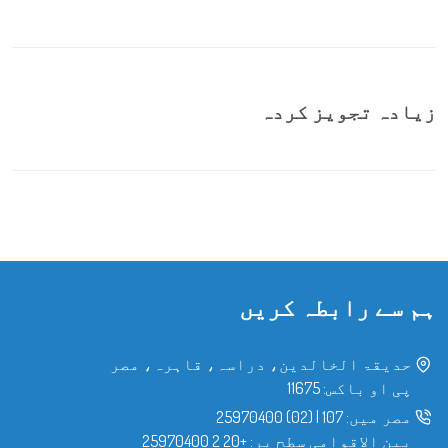
زیادہ تجویز کردہ
ہم سے رابطہ کریں
حدیقۃ الخالدین، دراسہ، قاہرہ، مصر
پی او باکس: 11675
مصر میں:
107
|
(02) 25970400
بین الاقوامی سطح پر:
+20 2 25970400