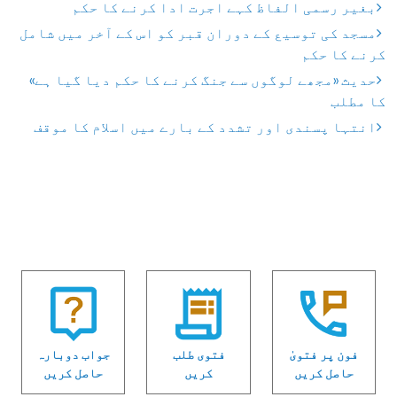
بغیر رسمی الفاظ کہے اجرت ادا کرنے کا حکم
مسجد کی توسیع کے دوران قبر کو اس کے آخر میں شامل
کرنے کا حکم
حدیث «مجھے لوگوں سے جنگ کرنے کا حکم دیا گیا ہے»
کا مطلب
انتہا پسندی اور تشدد کے بارے میں اسلام کا موقف
فون پر فتویٰ
فتوی طلب
جواب دوبارہ
حاصل کریں
کریں
حاصل کریں