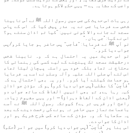
واجب کے مشابہ ہے — یہی حکم لاگو ہوتا ہے۔
رہی بات اس حدیث کی جس میں رسول اللہ ﷺ نے اُس نابینا
شخص سے فرمایا جس نے یہ عذر پیش کیا کہ اس کے پاس
مسجد لے جانے والا کوئی نہیں: ''کیا تم اذان سنتے ہو؟
اس نے کہا: "جی ہاں۔"
تو آپ ﷺ نے فرمایا: ’’فأجب‘‘ پس حاضر ہو جایا کرو/پس
جواب دیا کرو۔"
تو اس حدیث میں یہ احتمال ہے کہ وہ نابینا شخص
درحقیقت مسجد تک پہنچنے کے لیے کسی کی رہنمائی کا
محتاج نہ تھا، بلکہ خود ہی راستہ پہچان لیتا تھا،
اس لئے آپ صلی اللہ علیہ وآلہ وسلم نے اسے یہ فرمایا
ہو جماعت کیلئے آیا کرو۔ اور یہ بھی احتمال ہے کہ
"فَأَجِبْ" کا مطلب (پس جواب دیا کرو) ہو کہ مؤذن جو اذان
کہہ رہا ہے، تم بھی انہیں الفاظ کے ساتھ جواب دو
(یعنی اذان کے الفاظ دہراؤ) — اور یہی مفہوم زیادہ
راجح اور قریب تر ہے؛ کیونکہ رسول اللہ ﷺ نے اُسے
باجماعت نماز میں حاضر نہ ہونے کی رخصت دینے کے بعد
یہ سکھایا کہ وہ مؤذن کے ساتھ کس طرح شریک ہو اور
اذان کا جواب دے۔
اس بنا پر "فَأَجِبْ" (پس جواب دیا کرو) میں جو امر (حکم)