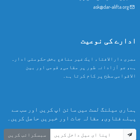
ask@dar-alifta.org
ادارے کی نوعیت
مصری دارالافتاء ایک غیر منافع بخش حکومتی ادارہ
ہے، جو آزادانہ طور پر مقامی، قومی اور بین
الاقوامی سطح پر کام کرتا ہے۔
ہماری میلنگ لسٹ میں سائن اپ کریں اور سب سے
پہلے فتاوی، مقالہ جات اور خبریں حاصل کریں۔
سبسکرائب کریں