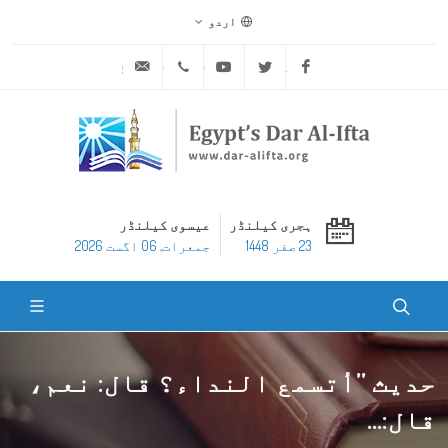
اردو
ask@dar-alifta.org
+20 2 25970400
Youtube
Twitter
Facebook
ہجری کیلنڈر
عیسوی کیلنڈر
23 صفر 1448
جمعرات, 06 اگست 2026
حدیث ’’أتسمع النداء؟ قال: نعم،
قال:...