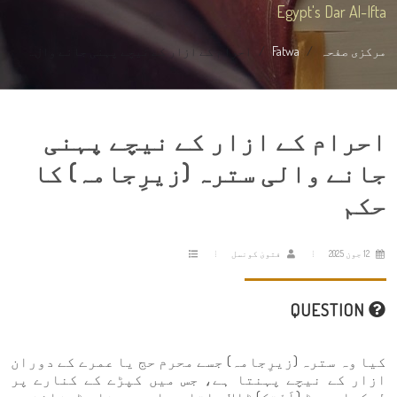
Egypt's Dar Al-Ifta
مرکزی صفحہ
Fatwa
احرام کے ازار کے نیچے پہنی جانے وال...
احرام کے ازار کے نیچے پہنی
جانے والی سترہ (زیرِجامہ) کا
حکم
12 جون 2025
فتویٰ کونسل
QUESTION
کیا وہ سترہ (زیرِجامہ) جسے محرم حج یا عمرے کے دوران
ازار کے نیچے پہنتا ہے، جس میں کپڑے کے کنارے پر