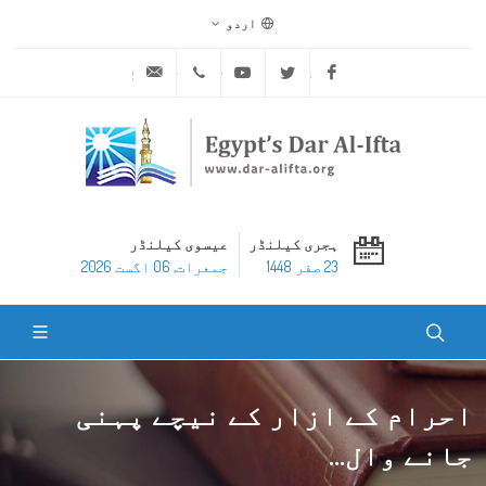
اردو
ask@dar-alifta.org
+20 2 25970400
Youtube
Twitter
Facebook
ہجری کیلنڈر
عیسوی کیلنڈر
23 صفر 1448
جمعرات, 06 اگست 2026
احرام کے ازار کے نیچے پہنی
جانے وال...