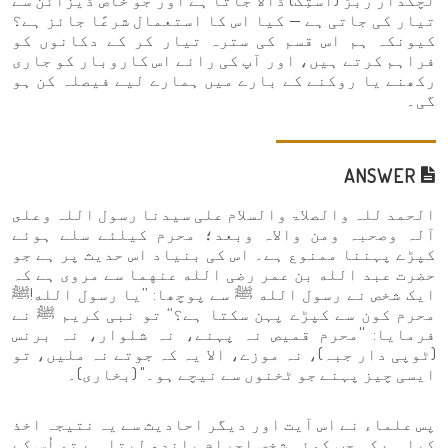
لچکدار ربڑ (اَسْتِک) ڈالا جاتا ہے اور جو خاص ڈیزائن سے
تیار کی جاتی ہے — کیا اس کا استعمال شرعًا جائز ہے؟
کیونکہ ہم اس قسم کی سترہ تیار کر کے دکانوں کو
فراہم کرتے ہیں، اور آپ کی رائے اس کاروبار کو جاری
رکھنے یا روکنے کے بارے میں ہمارے لیے فیصلہ کن ہو
گی۔
ANSWER
الحمد للہ والصلاۃ والسلام علی سیدنا رسول اللہ وعلى
آلہ وصحبہ ومن والاہ وبعد؛ محرم کیلئے سلے ہوئے
کپڑے پہننا ممنوع ہے۔ اس کی بنیاد اس حدیث پر ہے جو
حضرت عبد الله بن عمر رضی الله عنهما سے مروی ہے کہ
ایک شخص نے رسول الله ﷺ سے پوچھا: ’’یا رسول الله!ﷺ
محرم کون سے کپڑے پہن سکتا ہے؟‘‘ تو نبی کریم ﷺ نے
فرمایا: ''محرم قمیص نہ پہنے، نہ شلوار، نہ برنس
(ٹوپی دار جبہ)، نہ موزے، الا یہ کہ جوتے نہ ملیں، تو
ایسی چیز پہنے جو ٹخنوں سے نیچے ہو۔" (بخاری)۔
پس علماء نے اس آیت اور دیگر احادیث سے یہ نتیجہ اخذ
کیا ہے کہ جب کوئی شخص احرام باندھ لیتا ہے تو اُس کے