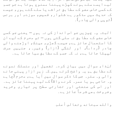
لیے ایسے سلے ہوئے کپڑے پہننا ممنوع ہوتا ہے جو جسم
کے کسی خاص عضو کے مطابق تراشے یا سلے گئے ہوں، جیسے
کہ حدیث میں مذکور ہے: شلوار، قمیص، موزے، اور برنس
(ٹوپی والی چادر)۔
البتہ وہ چیزیں جو اس انداز کی نہ ہوں — یعنی جو کسی
خاص عضو کے مطابق نہ سلی گئی ہوں — تو محرم کے لیے ان
کا استعمال جائز ہے، جیسے گھڑی، عینک، اوڑھنے والی
چادر (رداء)، اور لنگی (ازار) وغیرہ، جنہیں صرف
لپیٹا جاتا ہے، نہ کہ جسم کے مطابق سیا جاتا ہے۔
لہٰذا، سوال میں بیان کردہ تفصیل اور منسلک نمونے
کے مطابق ہم یہ واضح کرتے ہیں کہ زیرِ ازار پہنی جانے
والی وہ سترہ جس کا ذکر سوال میں آیا ہے، محرم (چاہے
وہ حاجی ہو یا عمرہ کرنے والا) کے لیے پہننا جائز ہے۔
اور اس کی صنعتی اور تجارتی سطح پر تیاری وخرید
وفروخت بھی شرعاً جائز ہے۔
والله سبحانه وتعالى أعلم.