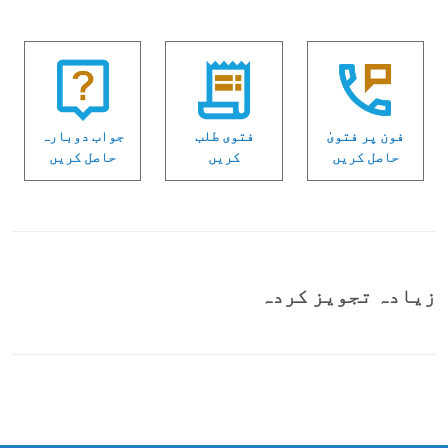
فون پر فتویٰ
فتوی طلب
جواب دوبارہ
حاصل کریں
کریں
حاصل کریں
زیادہ تجویز کردہ