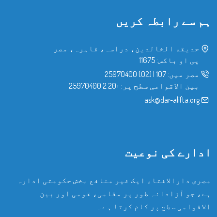
ہم سے رابطہ کریں
حدیقۃ الخالدین، دراسہ، قاہرہ، مصر
پی او باکس: 11675
مصر میں:
107
|
(02) 25970400
بین الاقوامی سطح پر:
+20 2 25970400
ask@dar-alifta.org
ادارے کی نوعیت
مصری دارالافتاء ایک غیر منافع بخش حکومتی ادارہ
ہے، جو آزادانہ طور پر مقامی، قومی اور بین
الاقوامی سطح پر کام کرتا ہے۔