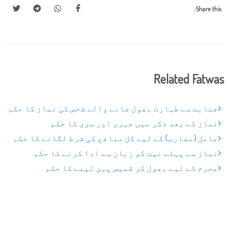
Share this:
Related Fatwas
جنابت سے طہارت بھول جانے والے شخص کی نماز کا حکم
نماز کے بعد ذکر میں جہری اور سری کا حکم
عامل (مضارب) کے لیے کل منافع کی شرط لگانے کا حکم
نماز سے پہلے نیت کو زبان سے ادا کرنے کا حکم
محرم کے لیے بھول کر قمیص پہن لینے کا حکم