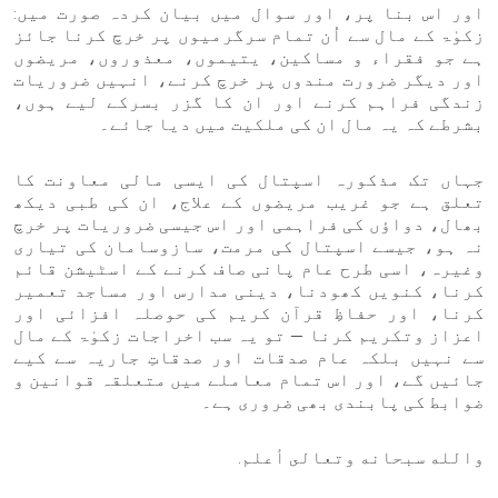
اور اس بنا پر، اور سوال میں بیان کردہ صورت میں:
زکوٰۃ کے مال سے اُن تمام سرگرمیوں پر خرچ کرنا جائز
ہے جو فقراء و مساکین، یتیموں، معذوروں، مریضوں
اور دیگر ضرورت مندوں پر خرچ کرنے، انہیں ضروریات
زندگی فراہم کرنے اور ان کا گزر بسرکے لیے ہوں،
بشرطے کہ یہ مال ان کی ملکیت میں دیا جائے۔
جہاں تک مذکورہ اسپتال کی ایسی مالی معاونت کا
تعلق ہے جو غریب مریضوں کے علاج، ان کی طبی دیکھ
بھال، دواؤں کی فراہمی اور اس جیسی ضروریات پر خرچ
نہ ہو، جیسے اسپتال کی مرمت، سازوسامان کی تیاری
وغیرہ، اسی طرح عام پانی صاف کرنے کے اسٹیشن قائم
کرنا، کنویں کھودنا، دینی مدارس اور مساجد تعمیر
کرنا، اور حفاظِ قرآن کریم کی حوصلہ افزائی اور
اعزاز وتکریم کرنا — تو یہ سب اخراجات زکوٰۃ کے مال
سے نہیں بلکہ عام صدقات اور صدقاتِ جاریہ سے کیے
جائیں گے، اور اس تمام معاملے میں متعلقہ قوانین و
ضوابط کی پابندی بھی ضروری ہے۔
والله سبحانه وتعالى أعلم.