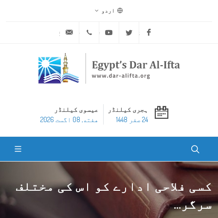
اردو
ask@dar-alifta.org
+20 2 25970400
Youtube
Twitter
Facebook
ہجری کیلنڈر
عیسوی کیلنڈر
24 صفر 1448
هفته, 08 اگست 2026
کسی فلاحی ادارے کو اس کی مختلف
سرگر...