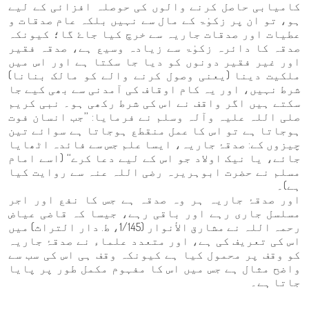
کامیابی حاصل کرنے والوں کی حوصلہ افزائی کے لیے
ہو، تو ان پر زکوٰۃ کے مال سے نہیں بلکہ عام صدقات و
عطیات اور صدقات جاریہ سے خرچ کیا جاۓ گا؛ کیونکہ
صدقہ کا دائرہ زکوٰۃ سے زیادہ وسیع ہے، صدقہ فقیر
اور غیر فقیر دونوں کو دیا جا سکتا ہے اور اس میں
ملکیت دینا (یعنی وصول کرنے والے کو مالک بنانا)
شرط نہیں، اور یہ کام اوقاف کی آمدنی سے بھی کیے جا
سکتے ہیں اگر واقف نے اس کی شرط رکھی ہو۔ نبی کریم
صلی اللہ علیہ وآلہ وسلم نے فرمایا: ’’جب انسان فوت
ہوجاتا ہے تو اس کا عمل منقطع ہوجاتا ہے سوائے تین
چیزوں کے: صدقۂ جاریہ، ایسا علم جس سے فائدہ اٹھایا
جائے، یا نیک اولاد جو اس کے لیے دعا کرے‘‘ (اسے امام
مسلم نے حضرت ابوہریرہ رضی اللہ عنہ سے روایت کیا
ہے)۔
اور صدقۂ جاریہ ہر وہ صدقہ ہے جس کا نفع اور اجر
مسلسل جاری رہے اور باقی رہے، جیسا کہ قاضی عیاض
رحمہ اللہ نے مشارق الأنوار (1/145، ط. دار التراث) میں
اس کی تعریف کی ہے، اور متعدد علماء نے صدقۂ جاریہ
کو وقف پر محمول کیا ہے کیونکہ وقف ہی اس کی سب سے
واضح مثال ہے جس میں اس کا مفہوم مکمل طور پر پایا
جاتا ہے۔