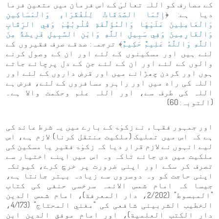
کے مصارف کو اللہ تعالیٰ کے اس فرمان میں متعین فرما
دیا ہے: ﴿
إِنَّمَا الصَّدَقَاتُ لِلْفُقَرَاءِ وَالْمَسَاكِينِ
وَالْعَامِلِينَ عَلَيْهَا وَالْمُؤَلَّفَةِ قُلُوبُهُمْ وَفِي الرِّقَابِ
وَالْغَارِمِينَ وَفِي سَبِيلِ اللَّهِ وَابْنِ السَّبِيلِ فَرِيضَةً مِنَ
اللَّهِ وَاللَّهُ عَلِيمٌ حَكِيمٌ
﴾ ترجمہ: صدقے صرف فقیروں کے
لئے ہیں اور مسکینوں کے لئے اور ان کے وصول کرنے
والوں کے لئے اور ان کے لئے جن کے دل پرچائے جاتے
ہوں اور گردن چھڑانے میں اور قرض داروں کے لئے اور
اللہ کی راه میں اور راہرو مسافروں کے لئے، فرض ہے
اللہ کی طرف سے، اور اللہ علم وحکمت واﻻ ہے۔
(التوبہ: 60)
اور جمہور فقہاء نے زکوٰۃ کے بارے میں یہ شرط عائد کی
ہے کہ اس میں تملیک (ملکیت منتقل کرنا) لازم ہے، اس
لیے انہوں نے لازم قرار دیا کہ زکوٰۃ فقیر یا مسکین کی
ملکیت میں دی جائے تاکہ وہ اس میں اپنے اختیار سے
تصرف کر سکے اور اپنی ضرورت پر خرچ کرے، کیونکہ
اپنی حاجت کو وہ دوسروں سے زیادہ بہتر جانتا ہے،
جیسا کہ امام شمس الائمہ سرخسی حنفی کی کتاب
"المبسوط" (2/202، دار المعرفة)، امام شمس الدین
الخطیب الشربینی شافعی کی "مغني المحتاج" (4/173،
دار الكتب العلمية)، اور امام موفق الدین ابن