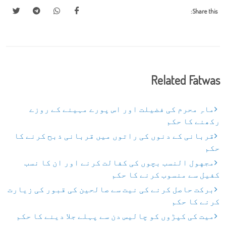
Share this:
Related Fatwas
ماہِ محرم کی فضیلت اور اس پورے مہینے کے روزے
رکھنے کا حکم
قربانی کے دنوں کی راتوں میں قربانی ذبح کرنے کا
حکم
مجهول النسب بچوں کی کفالت کرنے اور ان کا نسب
کفیل سے منسوب کرنے کا حکم
برکت حاصل کرنے کی نیت سے صالحین کی قبور کی زیارت
کرنے کا حکم
میت کی کپڑوں کو چالیس دن سے پہلے جلا دینے کا حکم