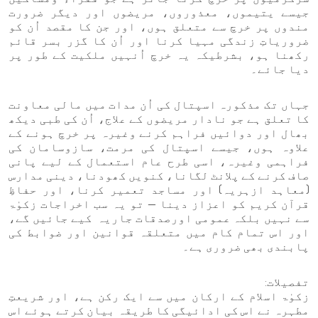
جیسے یتیموں، معذوروں، مریضوں اور دیگر ضرورت
مندوں پر خرچ سے متعلق ہوں، اور جن کا مقصد اُن کو
ضروریاتِ زندگی مہیا کرنا اور اُن کا گزر بسر قائم
رکھنا ہو، بشرطیکہ یہ خرچ اُنہیں ملکیت کے طور پر
دیا جائے۔
جہاں تک مذکورہ اسپتال کی اُن مدات میں مالی معاونت
کا تعلق ہے جو نادار مریضوں کے علاج، اُن کی طبی دیکھ
بھال اور دوائیں فراہم کرنے وغیرہ پر خرچ ہونے کے
علاوہ ہوں، جیسے اسپتال کی مرمت، سازوسامان کی
فراہمی وغیرہ، اسی طرح عام استعمال کے لیے پانی
صاف کرنے کے پلانٹ لگانا، کنویں کھودنا، دینی مدارس
(معاہد ازہریہ) اور مساجد تعمیر کرنا، اور حفاظِ
قرآن کریم کو اعزاز دینا — تو یہ سب اخراجات زکوٰۃ
سے نہیں بلکہ عمومی اورصدقات جاریہ کیے جائیں گے،
اور اس تمام کام میں متعلقہ قوانین اور ضوابط کی
پابندی بھی ضروری ہے۔
تفصیلات:
زکوٰۃ اسلام کے ارکان میں سے ایک رکن ہے، اور شریعتِ
مطہرہ نے اس کی ادائیگی کا طریقہ بیان کرتے ہوئے اس