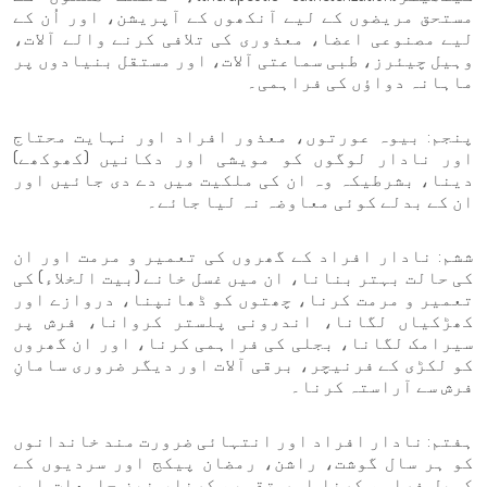
مستحق مریضوں کے لیے آنکھوں کے آپریشن، اور اُن کے
لیے مصنوعی اعضا، معذوری کی تلافی کرنے والے آلات،
وہیل چیئرز، طبی سماعتی آلات، اور مستقل بنیادوں پر
ماہانہ دواؤں کی فراہمی۔
پنجم: بیوہ عورتوں، معذور افراد اور نہایت محتاج
اور نادار لوگوں کو مویشی اور دکانیں (کھوکھے)
دینا، بشرطیکہ وہ ان کی ملکیت میں دے دی جائیں اور
ان کے بدلے کوئی معاوضہ نہ لیا جائے۔
ششم: نادار افراد کے گھروں کی تعمیر و مرمت اور ان
کی حالت بہتر بنانا، ان میں غسل خانے (بیت الخلاء) کی
تعمیر و مرمت کرنا، چھتوں کو ڈھانپنا، دروازے اور
کھڑکیاں لگانا، اندرونی پلستر کروانا، فرش پر
سیرامک لگانا، بجلی کی فراہمی کرنا، اور ان گھروں
کو لکڑی کے فرنیچر، برقی آلات اور دیگر ضروری سامانِ
فرش سے آراستہ کرنا۔
ہفتم: نادار افراد اور انتہائی ضرورت مند خاندانوں
کو ہر سال گوشت، راشن، رمضان پیکج اور سردیوں کے
کمبل فراہم کرنا اور تقسیم کرنا، نیز جامعات اور