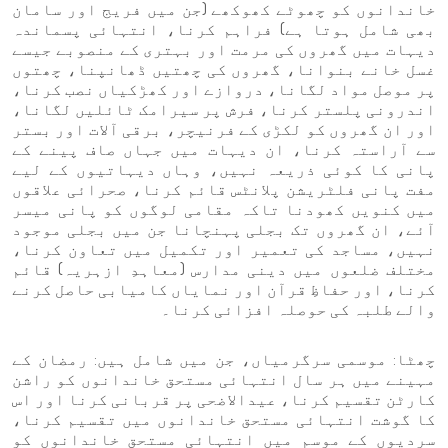
خاندانوں کو چھوٹے کھوکھے (جن میں فریج اور سامان
بھی شامل ہوتا ہے) فراہم کرنا، انتہائی پسماندہ
دیہات میں گھروں کی مرمت اور بہتری کے منصوبے جیسے
غسل خانے بنوانا، گھروں کی چھتیں ڈھانپنا، چھتوں
پر موصل مواد لگانا، دروازے اور کھڑکیاں نصب کرنا،
اندرونی پلستر کرنا، فرش پر سیرامک ٹائلیں لگانا،
اور ان گھروں کو لکڑی کے فرنیچر، برقی آلات اور بستر
سے آراستہ کرنا، ان دیہات میں جہاں صاف پینے کے
پانی کا کوئی ذریعہ نہیں، وہاں دیہاتیوں کے لیے
مفت پانی فلٹریشن پلانٹس قائم کرنا، صحرائی علاقوں
میں کنویں کھودنا تاکہ مقامی لوگوں کو پانی میسر
آئے، ان گھروں تک بجلی پہنچانا جن میں بجلی موجود
نہیں، مساجد کی تعمیر اور تکمیل میں تعاون کرنا،
مختلف ضلعوں میں دینی مدارس (معاہدِ ازہریہ) قائم
کرنا، اور حفاظِ قرآن اور نمایاں کامیابی حاصل کرنے
والے طلبہ کی حوصلہ افزائی کرنا۔
چھٹا: موسمی سرگرمیاں، جن میں شامل ہیں: رمضان کے
مہینے میں ہر سال انتہائی مستحق خاندانوں کو راشن
کارٹن تقسیم کرنا، عیدالاضحی پر قربانی کرنا اور اس
کا گوشت انتہائی مستحق خاندانوں میں تقسیم کرنا،
سردیوں کے موسم میں انتہائی مستحق خاندانوں کو