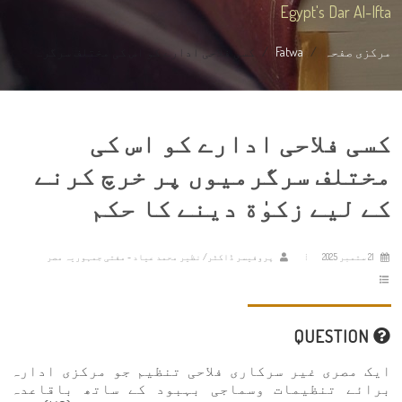
Egypt's Dar Al-Ifta
مرکزی صفحہ
Fatwa
کسی فلاحی ادارے کو اس کی مختلف سرگر...
کسی فلاحی ادارے کو اس کی
مختلف سرگرمیوں پر خرچ کرنے
کے لیے زکوٰة دینے کا حکم
21 ستمبر 2025
پروفیسر ڈاکٹر/ نظیر محمد عیاد - مفتی جمہوریہ مصر
QUESTION
ایک مصری غیر سرکاری فلاحی تنظیم جو مرکزی ادارہ
برائے تنظیمات وسماجی بہبود کے ساتھ باقاعدہ