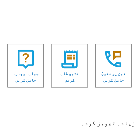
فون پر فتویٰ
فتوی طلب
جواب دوبارہ
حاصل کریں
کریں
حاصل کریں
زیادہ تجویز کردہ