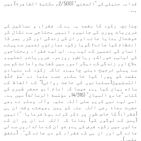
قدامہ حنبلی کی "المغني" (2/500، مكتبة القاهرة) میں
ہے۔
چنانچہ زکوٰۃ کا مقصد یہ ہے کہ فقراء و مساکین کی
ضروریات پوری کی جائیں، انہیں محتاجی سے نکال کر
خوشحال بنایا جائے اور ان کی زندگی اور گزر بسر کا
انتظام کیا جائے؛ گویا زکوٰۃ عمارتوں تعمیر سے پہلے
انسان کی تعمیر کے لیے ہے۔ اس لیے فقراء ومحتاجوں
کی لباس، خوراک، رہائش، روزمرہ ضروریات، تعلیم،
علاج اور زندگی کے دیگر امور میں کفایت واعانت کو سب
سے پہلی ترجیح دینی چاہیے، تاکہ زکوٰۃ کے بنیادی
مقصد کو پورا کیا جا سکے، جسے علما نے "سَدِّ خَلَّةِ
المُسلِمِينَ(مسلمانوں کی حاجت روائی)" کے الفاظ کے
ساتھ بیان کیا ہے، جیسا کہ امام ابو جعفر طبری کی
کتاب "جامع البيان" (14/316، مؤسّسة الرسالة) میں ہے۔
اسی لیے نبی کریم صلی اللہ علیہ وآلہ وسلم نے بھی
حضرت معاذ رضی اللہ عنہ کو یمن بھیجتے وقت ان ہی
(فقراء) کا خاص طور پر ذکر کرتے ہوۓ فرمایا: ’’انہیں
(یمن کے لوگوں کو) بتانا کہ اللہ نے ان پر ان کے
مالوں میں زکوٰۃ فرض کی ہے، جو ان کے مالداروں سے لی
جائے گی اور ان ہی کے فقراء کو دی جائے گی‘‘۔ (متفق
علیہ)۔