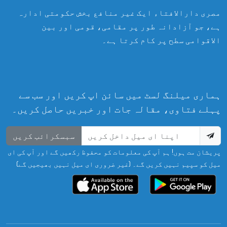
مصری دارالافتاء ایک غیر منافع بخش حکومتی ادارہ
ہے، جو آزادانہ طور پر مقامی، قومی اور بین
الاقوامی سطح پر کام کرتا ہے۔
ہماری میلنگ لسٹ میں سائن اپ کریں اور سب سے
پہلے فتاوی، مقالہ جات اور خبریں حاصل کریں۔
سبسکرائب کریں
پریشان مت ہوں! ہم آپ کی معلومات کو محفوظ رکھیں گے اور آپ کی ای
میل کو سپیم نہیں کریں گے۔ (غیر ضروری ای میل نہیں بھیجیں گے)