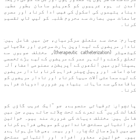
آمدن نہ ہو، غریبوں کو گھریلو سامان بطور عطیہ
دینا، یتیموں کی اسکول کی فیس ادا کرنا، اور مصری
جامعات میں بصارت سے محروم طلبہ کو لیپ ٹاپ تقسیم
کرنا۔
چہارم: صحت سے متعلق سرگرمیاں، جن میں شامل ہیں:
نادار مریضوں کے لیے اوپن ہارٹ سرجری اور علاجیاتی
کیتھیٹر (therapeutic catheterization)، مختلف صوبوں سے
تعلق رکھنے والے ہر عمر کے مریضوں کے لیے بڑے تخصصی
ہسپتالوں میں آنکھوں کے آپریشن، مصنوعی اعضا، آلہ
جاتِ اعاضہ اور وہیل چیئر فراہم کرنا، نادار مریضوں
کے لیے سماعتی آلات مہیا کرنا، اور نادار مریضوں کو
باقاعدگی سے ماہانہ بنیاد پر ضروری ادویات فراہم
کرنا۔
پانچواں: ترقیاتی منصوبے، جو ’’ایک غریب گاؤں کو
کفالت کریں‘‘ کے نعرے کے تحت چلائے جاتے ہیں، جن میں
شامل ہیں: مختلف دیہات کی ضرورت مند بیوہ خواتین
اور انتہائی مستحق خاندانوں کو مویشی فراہم کرنا،
جس میں ڈیڑھ سال تک چارہ اور بیمہ بھی شامل ہوتا ہے،
بیوہ خواتین، معذور افراد اور انتہائی مستحق