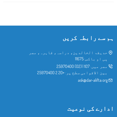
ہم سے رابطہ کریں
حدیقۃ الخالدین، دراسہ، قاہرہ، مصر
پی او باکس: 11675
مصر میں:
107
|
(02) 25970400
بین الاقوامی سطح پر:
+20 2 25970400
ask@dar-alifta.org
ادارے کی نوعیت