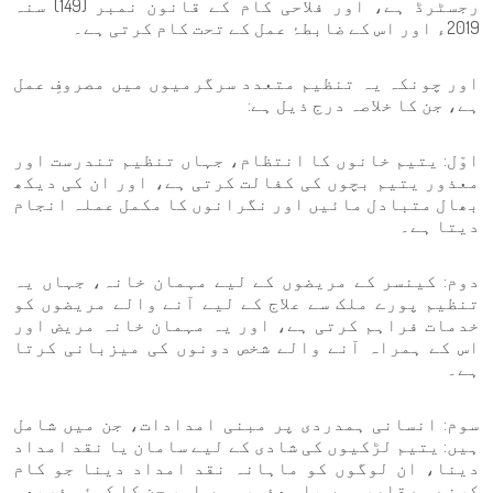
رجسٹرڈ ہے، اور فلاحی کام کے قانون نمبر (149) سنہ
2019ء اور اس کے ضابطۂ عمل کے تحت کام کرتی ہے۔
اور چونکہ یہ تنظیم متعدد سرگرمیوں میں مصروفِ عمل
ہے، جن کا خلاصہ درج ذیل ہے:
اوّل: یتیم خانوں کا انتظام، جہاں تنظیم تندرست اور
معذور یتیم بچوں کی کفالت کرتی ہے، اور ان کی دیکھ
بھال متبادل مائیں اور نگرانوں کا مکمل عملہ انجام
دیتا ہے۔
دوم: کینسر کے مریضوں کے لیے مہمان خانہ، جہاں یہ
تنظیم پورے ملک سے علاج کے لیے آنے والے مریضوں کو
خدمات فراہم کرتی ہے، اور یہ مہمان خانہ مریض اور
اس کے ہمراہ آنے والے شخص دونوں کی میزبانی کرتا
ہے۔
سوم: انسانی ہمدردی پر مبنی امدادات، جن میں شامل
ہیں: یتیم لڑکیوں کی شادی کے لیے سامان یا نقد امداد
دینا، ان لوگوں کو ماہانہ نقد امداد دینا جو کام
کرنے سے قاصر ہوں یا معذور ہوں اور جن کا کوئی ذریعہ