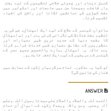
کمبل دینا، اور چھوٹی فلاحی تنظیموں کے لیے ہفتہ
وار قافلے بھیجنا جن میں جامعات اور اسکولوں میں
مفت کپڑوں کی نمائشیں لگانا اور راشن کی اشیاء
تقسیم کرنا۔
ساتواں: کینسر کے علاج کے لیے ایک اسپتال، جس کی یہ
تنظیم مفت فنڈنگ کی نگرانی کرتی ہے، اور اس اسپتال
کا مقصد دنیا کے جدید ترین طبی معیارات اور
منظوریوں کے مطابق معیاری طبی خدمات فراہم کرنا
ہے، تاکہ یہ اسپتال ہمارے بالخصوص صعیدِ مصر کے
کینسر کے مریضوں کے لیے ایک تحفہ ثابت ہو۔
تو کیا یہ مذکورہ تمام سرگرمیاں زکوٰۃ کے مصارف میں
شمار کی جائیں گی؟
ANSWER
الحمد للہ والصلاۃ والسلام علی سیدنا رسول اللہ وعلى
آلہ وصحبہ ومن والاہ وبعد؛ زکوٰۃ کے اموال اُن تمام
سرگرمیوں پر خرچ کرنا جائز ہے جو فقراء ومساکین