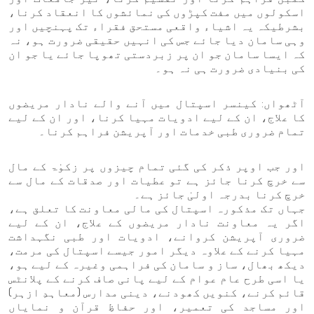
اسکولوں میں مفت کپڑوں کی نمائشوں کا انعقاد کرنا،
بشرطیکہ یہ اشیاء واقعی مستحق فقراء تک پہنچیں اور
وہی سامان دیا جائے جس کی انہیں حقیقی ضرورت ہو، نہ
کہ ایسا سامان جو ان پر زبردستی تھوپا جائے یا جو ان
کی بنیادی ضرورت ہی نہ ہو۔
آٹھواں: کینسر اسپتال میں آنے والے نادار مریضوں
کا علاج، ان کے لیے ادویات مہیا کرنا، اور ان کے لیے
تمام ضروری طبی خدمات اور آپریشن فراہم کرنا۔
اور جب اوپر ذکر کی گئی تمام چیزوں پر زکوٰۃ کے مال
سے خرچ کرنا جائز ہے تو عطیات اور صدقات کے مال سے
خرچ کرنا بدرجہ اولیٰ جائز ہے۔
جہاں تک مذکورہ اسپتال کی مالی معاونت کا تعلق ہے،
اگر یہ معاونت نادار مریضوں کے علاج، ان کے لیے
ضروری آپریشن کروانے، ادویات اور طبی نگہداشت
مہیا کرنے کے علاوہ دیگر امور جیسے اسپتال کی مرمت،
دیکھ بھال، ساز و سامان کی فراہمی وغیرہ کے لیے ہو،
یا اسی طرح عام عوام کے لیے پانی صاف کرنے کے پلانٹس
قائم کرنے، کنویں کھودنے، دینی مدارس (معاہدِ ازہر)
اور مساجد کی تعمیر، اور حفاظِ قرآن و نمایاں