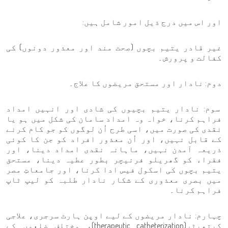
اور اس میں درج ذیل امور شامل ہیں:
غیر قادر یتیم بچوں (صحت مند اور معذور دونوں) کی
کفالت و پرورش۔
دوم: نادار اور مستحق مریضوں کا علاج۔
سوم: نادار یتیم بچیوں کی شادی اور انہیں امداد
فراہم کرنا، خواہ وہ امداد سامان کی شکل میں ہو یا
نقدی کی صورت میں، اسی طرح اُن لوگوں کو جو کام کرنے
کے قابل نہیں، اور اُن معذور افراد کو جن کا کوئی
ذریعہ آمدن نہیں، ماہانہ نقدی امداد دینا، اور
فقراء کو گھریلو فرنیچر بطور عطیہ دینا، مستحق
یتیم بچوں کی اسکول فیس ادا کرنا، اور جامعاتِ مصر
میں بصری معذوری کے شکار نادار طلبہ کو لیپ ٹاپ
فراہم کرنا۔
چہارم: نادار مریضوں کے لیے اوپن ہارٹ سرجری، علاجی
کیتھیٹر(therapeutic catheterization)، مختلف ضلعوں کے