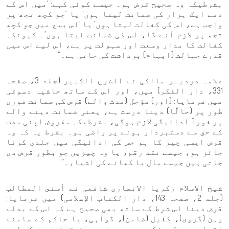
بشرطیکہ وہ صحیح قرض ہو۔ جیسے کوئی کہے: ‘میں اس کے
ذمے ایک ہزار کی ضمانت لیتا ہوں’ یا ‘جو کچھ تجھ پر
واجب ہے، اس کی کفالت لیتا ہوں’ یا ‘اس بیع میں جو کچھ
تجھ پر لازم آئے گا، اس کی ضمانت لیتا ہوں’۔ کیونکہ
کفالت کا مدار وسعت اور سہولت پر ہے، اس لیے اس میں
قدرے جہالت (ابہام) برداشت کی جاتی ہے۔”
علامہ دردیـر مالکی نے الشرح الكبير (جلد 3، صفحہ
331، دار الفكر) میں، اور اس کے ساتھ حاشیہ دسوقی
میں فرمایا: (اور) مؤجل (مدت والے) قرض کی ضمانت فوری
طور پر (حالًّا) دینا درست ہے، یعنی ضمانت دینے والے
پر فوراً ادائیگی لازم ہوگی، بشرطیکہ مقروض اپنی مدت
کے حق سے دستبردار ہونے پر راضی ہو۔ بشرط یہ کہ وہ
قرض ایسی چیز کا ہو جس کی ادائیگی میں جلدی کرنا
جائز ہو، جیسے نقد رقم، یا وہ چیزیں جو بطور قرض دی
جاتی ہیں جیسے مال یا کھانے کی اشیاء۔”
شیخ الاسلام زکریا الانصاری شافعی نے أسنى المطالب
(جلد 2، صفحہ 143، دار الکتاب الإسلامی) میں فرمایا:
قرض دینا اس شرط کے ساتھ بھی صحیح ہے کہ اس کے بدلے
رہن (گروی)، کفیل (ضامن)، گواہی، یا حاکم کے سامنے
اقرار ہو، کیونکہ یہ سب چیزیں محض توثیقِ حق کے لیے