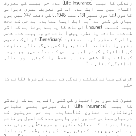
زندگی کا بیمہ (Life Insurance) ہے، جو بیمے کی معروف
اقسام میں سے ایک ہے۔ اس کی تعریف مصری دیوانی
قانون (قانون نمبر 131، سنہ 1948ء) کی دفعہ 747 میں یوں
بیان کی گئی ہے: ''یہ ایک ایسا معاہدہ ہے جس کے تحت
بیمہ کنندہ (Insurer) اس بات کا پابند ہوتا ہے کہ اگر
طے شدہ حادثہ یا خطرہ پیش آ جائے تو وہ بیمہ شدہ شخص
یا اس کے مقرر کردہ مستفید (Beneficiary) کو ایک مخصوص
رقم، یا باقاعدہ آمدنی، یا کسی دیگر مالی معاوضے
کی ادائیگی کرے، اور یہ اس کے بدلے میں جو بیمہ
کروانے والا شخص مقررہ قسط یا کوئی اور مالی
ادائیگی کرتا ہے۔”
قرض کی ضمانت کیلئے زندگی کے بیمے کی شرط لگانے کا
حکم
فتویٰ کے طور پر اختیار کی گئی رائے یہ ہے کہ زندگی
کا بیمہ (Life Insurance) ایک تبرعی یعنی عطیاتی
(رضاکارانہ تعاون کا)معاہدہ ہے جو فریقین کے
درمیان سماجی تعاون اور باہمی مدد کے اصول پر قائم
ہوتا ہے، نہ کہ معاوَضے (خرید و فروخت) پر مبنی عقد
ہے۔ اس میں بیمہ کمپنی بیمے کی رقم بطور تبرع ادا