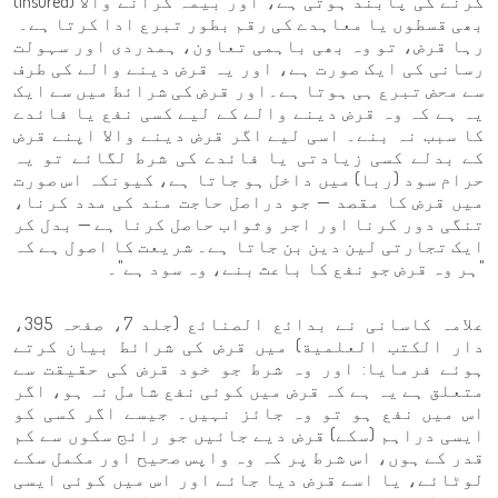
کرنے کی پابند ہوتی ہے، اور بیمہ کرانے والا (Insured)
بھی قسطوں یا معاہدے کی رقم بطور تبرع ادا کرتا ہے۔
رہا قرض، تو وہ بھی باہمی تعاون، ہمدردی اور سہولت
رسانی کی ایک صورت ہے، اور یہ قرض دینے والے کی طرف
سے محض تبرع ہی ہوتا ہے۔اور قرض کی شرائط میں سے ایک
یہ ہے کہ وہ قرض دینے والے کے لیے کسی نفع یا فائدے
کا سبب نہ بنے۔ اسی لیے اگر قرض دینے والا اپنے قرض
کے بدلے کسی زیادتی یا فائدے کی شرط لگائے تو یہ
حرام سود (ربا) میں داخل ہو جاتا ہے، کیونکہ اس صورت
میں قرض کا مقصد — جو دراصل حاجت مند کی مدد کرنا،
تنگی دور کرنا اور اجر وثواب حاصل کرنا ہے — بدل کر
ایک تجارتی لین دین بن جاتا ہے۔ شریعت کا اصول ہے کہ
"ہر وہ قرض جو نفع کا باعث بنے، وہ سود ہے"۔
علامہ کاسانی نے بدائع الصنائع (جلد 7، صفحہ 395،
دار الکتب العلمیة) میں قرض کی شرائط بیان کرتے
ہوئے فرمایا: اور وہ شرط جو خود قرض کی حقیقت سے
متعلق ہے یہ ہے کہ قرض میں کوئی نفع شامل نہ ہو، اگر
اس میں نفع ہو تو وہ جائز نہیں۔ جیسے اگر کسی کو
ایسی دراہم (سکے) قرض دیے جائیں جو رائج سکوں سے کم
قدر کے ہوں، اس شرط پر کہ وہ واپس صحیح اور مکمل سکے
لوٹائے، یا اسے قرض دیا جائے اور اس میں کوئی ایسی