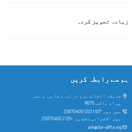
زیادہ تجویز کردہ
ہم سے رابطہ کریں
حدیقۃ الخالدین، دراسہ، قاہرہ، مصر
پی او باکس: 11675
مصر میں:
107
|
(02) 25970400
بین الاقوامی سطح پر:
+20 2 25970400
ask@dar-alifta.org