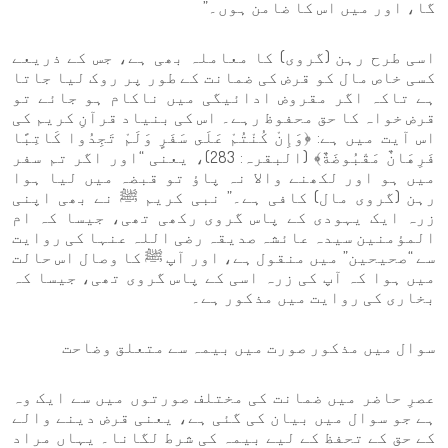
گا، اور میں اس کا ضامن ہوں۔”
اسی طرح رہن (گروی) کا معاملہ بھی ہے، جس کے ذریعے
کسی خاص مال کو قرض کی ضمانت کے طور پر روک لیا جاتا
ہے تاکہ اگر مقروض ادائیگی میں ناکام ہو جائے تو
قرض خواہ کا حق محفوظ رہے۔ اس کی بنیاد قرآنِ کریم کی
اس آیت میں ہے: ﴿وَإِنْ كُنْتُمْ عَلَى سَفَرٍ وَلَمْ تَجِدُوا كَاتِبًا
فَرِهَانٌ مَقْبُوضَةٌ﴾ (البقرہ: 283)، یعنی “اور اگر تم سفر
میں ہو اور لکھنے والا نہ پاؤ تو قبضہ میں لیا ہوا
رہن (گروی مال) کافی ہے۔” نبی کریم ﷺ نے بھی اپنی
زرہ ایک یہودی کے پاس گروی رکھی تھی، جیسا کہ ام
المؤمنین سیدہ عائشہ صدیقہ رضی اللہ عنہا کی روایت
سے “صحیحین” میں منقول ہے، اور آپ ﷺ کا وصال اس حالت
میں ہوا کہ آپ کی زرہ اسی کے پاس گروی تھی، جیسا کہ
بخاری کی روایت میں مذکور ہے۔
سوال میں مذکور صورت میں بیمہ سے متعلق وضاحت
عصرِ حاضر میں ضمانت کی مختلف صورتوں میں سے ایک وہ
ہے جو سوال میں بیان کی گئی ہے، یعنی قرض دینے والے
کے حق کے تحفظ کے لیے بیمہ کی شرط لگانا۔ یہاں مراد