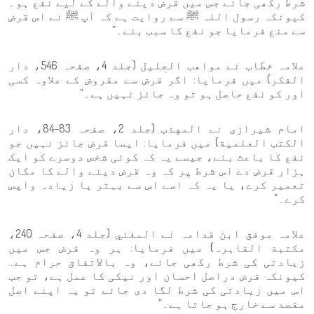
شرط رکھی جائے جس میں قرض دینے والے کے لیے نفع ہو۔
کیونکہ رسول اللہ ﷺ سے روایت ہے کہ آپ ﷺ نے اس قرض
سے منع فرمایا جو نفع کا سبب بنے۔”
علامہ خطّاب نے مواهب الجليل (جلد 4، صفحہ 546، دار
الفکر) میں فرمایا: اگر قرض سے مقروض کے علاوہ کسی
اور کو نفع حاصل ہو تو وہ جائز نہیں ہے۔”
امام شيرازی نے المهذب (جلد 2، صفحہ 83–84، دار
الکتب العلمیة) میں فرمایا: ایسا قرض جائز نہیں جو
نفع کا باعث بنے، جیسے یہ کہ کوئی شخص دوسرے کو ایک
ہزار قرض دے اس شرط پر کہ وہ قرض دینے والے کا مکان
تعمیر کرے، یا یہ کہ اسے اس سے بہتر یا زیادہ واپس
کرے۔”
علامہ موفق ابن قدامہ نے المغني (جلد 4، صفحہ 240،
مکتبة القاہرہ) میں فرمایا: ہر وہ قرض جس میں
زیادتی کی شرط رکھی جائے، وہ بالاتفاق حرام ہے…
کیونکہ قرض دراصل احسان اور نیکی کا عمل ہے، تو جب
اس میں زیادتی کی شرط لگا دی جائے تو یہ اپنے اصل
مقصد سے خارج ہو جاتا ہے۔”