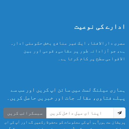
ادارے کی نوعیت
مصری دارالافتاء ایک غیر منافع بخش حکومتی ادارہ
ہے، جو آزادانہ طور پر مقامی، قومی اور بین
الاقوامی سطح پر کام کرتا ہے۔
ہماری میلنگ لسٹ میں سائن اپ کریں اور سب سے
پہلے فتاوی، مقالہ جات اور خبریں حاصل کریں۔
سبسکرائب کریں
پریشان مت ہوں! ہم آپ کی معلومات کو محفوظ رکھیں گے اور آپ کی ای
میل کو سپیم نہیں کریں گے۔ (غیر ضروری ای میل نہیں بھیجیں گے)