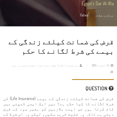
Egypt's Dar Al-Ifta
مرکزی صفحہ
Fatwa
قرض کی ضمانت کیلئے زندگی کے بیمے کی...
قرض کی ضمانت کیلئے زندگی کے
بیمے کی شرط لگانے کا حکم
14 اکتوبر 2025
پروفیسر ڈاکٹر/ نظیر محمد عیاد - مفتی جمہوریہ مصر
QUESTION
قرض کی ضمانت کیلئے زندگی کے بیمے (Life Insurance) کی
شرط لگانے کا کیا حکم ہے؟ میں ایک ایسی کمپنی میں
کام کرتا ہوں جو اپنے ملازمین کو بغیر سود کے قرض
دیتی ہے تاکہ وہ فلیٹ خرید سکیں، لیکن وہ اس شرط کے