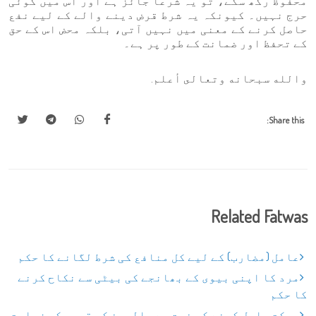
محفوظ رکھ سکے، تو یہ شرعاً جائز ہے اور اس میں کوئی
حرج نہیں۔ کیونکہ یہ شرط قرض دینے والے کے لیے نفع
حاصل کرنے کے معنی میں نہیں آتی، بلکہ محض اس کے حق
کے تحفظ اور ضمانت کے طور پر ہے۔
والله سبحانه وتعالى أعلم.
Share this:
Related Fatwas
عامل (مضارب) کے لیے کل منافع کی شرط لگانے کا حکم
مرد کا اپنی بیوی کے بھانجے کی بیٹی سے نکاح کرنے
کا حکم
برکت حاصل کرنے کی نیت سے صالحین کی قبور کی زیارت