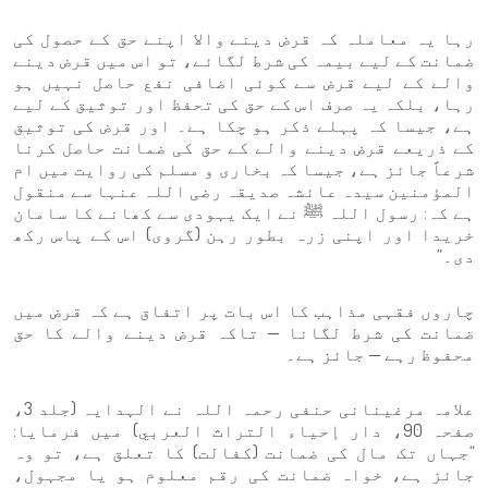
رہا یہ معاملہ کہ قرض دینے والا اپنے حق کے حصول کی
ضمانت کے لیے بیمہ کی شرط لگائے، تو اس میں قرض دینے
والے کے لیے قرض سے کوئی اضافی نفع حاصل نہیں ہو
رہا، بلکہ یہ صرف اس کے حق کی تحفظ اور توثیق کے لیے
ہے، جیسا کہ پہلے ذکر ہو چکا ہے۔ اور قرض کی توثیق
کے ذریعے قرض دینے والے کے حق کی ضمانت حاصل کرنا
شرعاً جائز ہے، جیسا کہ بخاری و مسلم کی روایت میں ام
المؤمنین سیدہ عائشہ صدیقہ رضی اللہ عنہا سے منقول
ہے کہ: رسول اللہ ﷺ نے ایک یہودی سے کھانے کا سامان
خریدا اور اپنی زرہ بطور رہن (گروی) اس کے پاس رکھ
دی۔”
چاروں فقہی مذاہب کا اس بات پر اتفاق ہے کہ قرض میں
ضمانت کی شرط لگانا — تاکہ قرض دینے والے کا حق
محفوظ رہے — جائز ہے۔
علامہ مرغینانی حنفی رحمہ اللہ نے الہدایہ (جلد 3،
صفحہ 90، دار إحياء التراث العربي) میں فرمایا:
“جہاں تک مال کی ضمانت (کفالت) کا تعلق ہے، تو وہ
جائز ہے، خواہ ضمانت کی رقم معلوم ہو یا مجہول،