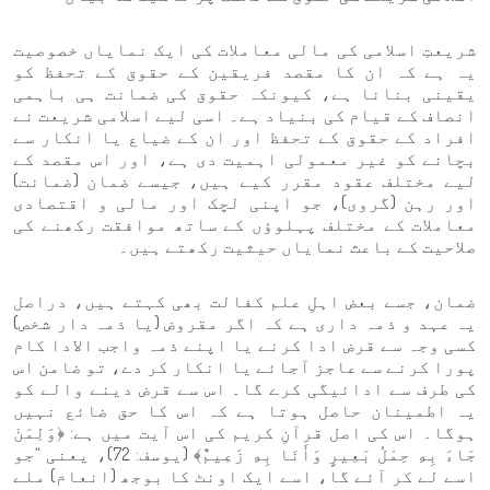
شریعتِ اسلامی کی مالی معاملات کی ایک نمایاں خصوصیت
یہ ہے کہ ان کا مقصد فریقین کے حقوق کے تحفظ کو
یقینی بنانا ہے، کیونکہ حقوق کی ضمانت ہی باہمی
انصاف کے قیام کی بنیاد ہے۔ اسی لیے اسلامی شریعت نے
افراد کے حقوق کے تحفظ اور ان کے ضیاع یا انکار سے
بچانے کو غیر معمولی اہمیت دی ہے، اور اس مقصد کے
لیے مختلف عقود مقرر کیے ہیں، جیسے ضمان (ضمانت)
اور رہن (گروی)، جو اپنی لچک اور مالی و اقتصادی
معاملات کے مختلف پہلوؤں کے ساتھ موافقت رکھنے کی
صلاحیت کے باعث نمایاں حیثیت رکھتے ہیں۔
ضمان، جسے بعض اہلِ علم کفالت بھی کہتے ہیں، دراصل
یہ عہد و ذمہ داری ہے کہ اگر مقروض (یا ذمہ دار شخص)
کسی وجہ سے قرض ادا کرنے یا اپنے ذمہ واجب الادا کام
پورا کرنے سے عاجز آجائے یا انکار کر دے، تو ضامن اس
کی طرف سے ادائیگی کرے گا۔ اس سے قرض دینے والے کو
یہ اطمینان حاصل ہوتا ہے کہ اس کا حق ضائع نہیں
ہوگا۔ اس کی اصل قرآنِ کریم کی اس آیت میں ہے: ﴿وَلِمَنْ
جَاءَ بِهِ حِمْلُ بَعِيرٍ وَأَنَا بِهِ زَعِيمٌ﴾ (یوسف: 72)، یعنی “جو
اسے لے کر آئے گا، اسے ایک اونٹ کا بوجھ (انعام) ملے