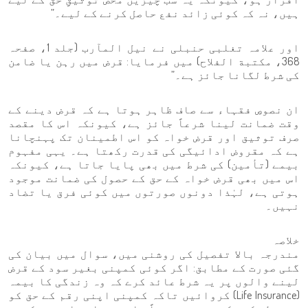
ہیں، نہ کہ کوئی زائد نفع حاصل کرنے کے لیے۔”
اور علامہ تغلبی حنبلی نے نيل المآرب (جلد 1، صفحہ
368، مکتبة الفلاح) میں فرمایا: قرض میں رہن یا ضامن
کی شرط لگانا جائز ہے۔”
ان نصوصِ فقہاء سے صاف ظاہر ہوتا ہے کہ قرض دینے کے
وقت ضمانت لینا شرعاً جائز ہے، کیونکہ اس کا مقصد
صرف توثیق اور قرض خواہ کو اس اطمینان تک پہنچانا
ہے کہ مقروض ادائیگی کی قدرت رکھتا ہے۔ یہی مفہوم
بیمے (تأمين) کی شرط میں بھی پایا جاتا ہے، کیونکہ
اس میں بھی قرض خواہ کے حق کے حصول کی ضمانت موجود
ہوتی ہے، لہٰذا دونوں صورتوں میں کوئی فرق یا تضاد
نہیں۔
خلاصہ
مندرجہ بالا تفصیل کی روشنی میں، سوال میں بیان کی
گئی صورت کے مطابق: اگر کوئی کمپنی بغیر سود کے قرض
لینے والوں پر یہ شرط عائد کرے کہ وہ زندگی کا بیمہ
(Life Insurance) کروائیں تاکہ کمپنی اپنی رقم کے حق کو