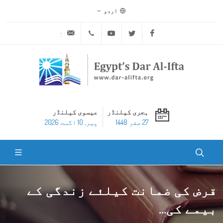
اردو
ask@dar-alifta.org
+20 2 25970400
Youtube
Twitter
Facebook
ہجری کیلنڈر
عیسوی کیلنڈر
27 صفر 1448
پير, 10 اگست 2026
قرض کی ضمانت کیلئے زندگی کے
بیمے کی...