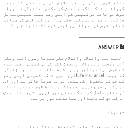
ساتھ قرض دیتی ہے کہ ملازم اپنی زندگی کا بیمہ
کروائے، تاکہ اگر وہ قرض کی مکمل ادائیگی سے پہلے
فوت ہو جائے تو کمپنی کو اپنی رقم بیمہ کمپنی سے مل
جائے۔ اس صورت میں کیا حکم ہے؟ اور کیا قرض کی ضمانت
کے لیے قرض لینے والے پر ایسی شرط لگانا جائز ہے؟
ANSWER
الحمد للہ والصلاۃ والسلام علی سیدنا رسول اللہ وعلى
آلہ وصحبہ ومن والاہ وبعد؛ اگر کوئی کمپنی بغیر سود
کے قرض لینے والوں پر یہ شرط عائد کرے کہ وہ زندگی
کا بیمہ (Life Insurance)کروائیں تاکہ کمپنی اپنی رقم
کے حق کو محفوظ رکھ سکے، تو یہ شرعاً جائز ہے اور اس
میں کوئی حرج نہیں۔ کیونکہ یہ شرط قرض دینے والے کے
لیے نفع حاصل کرنے کے معنی میں نہیں آتی، بلکہ محض
اس کے حق کے تحفظ اور ضمانت کے طور پر ہے۔
تفصیلات...
اسلامی شریعت کی حقوق کے تحفظ پر تاکید کا بیان