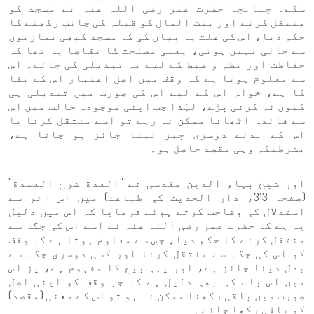
سکے۔ چنانچہ حضرت عمر رضی اللہ عنہ نے مسجد کو
منتقل کرنے اور بیت المال کو قبلہ کی جانب رکھنے کا
حکم دیا، اس کی علت یہ بیان کی کہ مسجد کبھی نمازیوں
سے خالی نہیں ہوتی، یعنی مصلحت کا تقاضا یہ تھا کہ
حفاظت اور نظم و ضبط کے لیے یہ تبدیلی کی جائے۔ اس
سے معلوم ہوتا ہے کہ وقف میں اصل اعتبار اس کے بقا
کا ہے، خواہ اس کے لیے اس کی صورت میں تبدیلی ہی
کیوں نہ کرنی پڑے، لہٰذا جب اپنی موجودہ حالت میں اس
سے فائدہ اٹھانا ممکن نہ رہے تو اسے منتقل کرنا یا
اس کے بدلے دوسری چیز لینا جائز ہو جاتا ہے،
بشرطیکہ وہی مقصد حاصل ہو۔
اور شیخ بہاء الدین مقدسی نے "العدة شرح العمدة"
(صفحہ 313، دار الحديث کی طباعت) میں اس اثر سے
استدلال کی وضاحت کرتے ہوئے فرمایا کہ اس میں دلیل
یہ ہے کہ حضرت عمر رضی اللہ عنہ نے اسے اس کی جگہ سے
منتقل کرنے کا حکم دیا، جس سے معلوم ہوتا ہے کہ وقف
کو اس کی جگہ سے منتقل کرنا اور کسی دوسری جگہ سے
بدل دینا جائز ہے، اور یہی بیع کا مفہوم ہے، یز اس
میں اس بات کی بھی دلیل ہے کہ جب وقف کو اپنی اصل
صورت میں باقی رکھنا ممکن نہ ہو تو اس کے معنی (مقصد)
کو باقی رکھا جائے۔