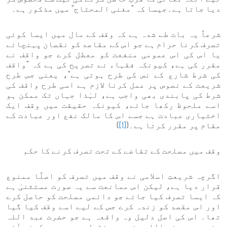
دیا جاتا ہے۔جیسا کہ "مغنی المحتاج" میں مذکور ہے۔
شرعاً یہ بات طے شدہ ہے کہ وقف کے مال میں ایسا کوئی
تصرف کرنا حرام ہے جو اس کے مقاصد کو نقصان پہنچائے
یا اس کی اس عمومی منفعت کو معطل کرے جو واقف نے
مقرر کی ہے، کیونکہ فقہاء نے تصریح کی ہے کہ "واقف
کی شرط شارع کے نص کی طرح ہوتی ہے"، یعنی جس طرح
شریعت کے نصوص پر عمل کرنا لازم ہے اسی طرح واقف کی
شرط کی پابندی بھی واجب ہے، لہٰذا جہاں تک ممکن ہو
اسے ملحوظ رکھا جائے، کیونکہ حقیقت میں وقف ایک
اختیاری عبادت ہے جسے اس کا مالک نفع اور عبادت کے
مقام پر مقرر کرتا ہے۔(
[1]
)
وقف میں مصلحت کے تقاضے کے تحت تصرف کرنے کا حکم
اگرچہ شریعتِ اسلامی نے وقف میں تصرف کو اصلًا ممنوع
قرار دیا ہے، لیکن اس ممانعت سے یہ صورت مستثنیٰ ہے
کہ ایسا تصرف کیا جائے جو دائمی مصلحت کو حاصل کرے
اور اس مقصد کو زندہ کرے جس کے لیے اسے وقف کیا گیا
تھا۔ اس کی اصل دلیل وہ واقعہ ہے جو حضرت عبد اللہ
بن مسعود رضی اللہ عنہ سے منقول ہے، جب وہ کوفہ آئے