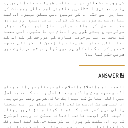
کی وجہ سے شعائرِ دینیہ مناسب طریقے سے ادا نہیں ہو
پا رہے، نیز انتظامی، قانونی اور مالی وجوہات کی
بنا پر اسی جگہ اس کی توسیع بھی ممکن نہیں۔ اس لیے
ہماری شدید ضرورت ہے کہ کوئی زیادہ وسیع اور موزوں
جگہ حاصل کی جائے جہاں نماز اور دیگر دینی
سرگرمیاں بہتر طور پر انجام دی جا سکیں۔ اسی مقصد
کے تحت ہم نے موجودہ عمارت کو فروخت کر کے اس کے
بدلے نئی عمارت خریدنے یا زمین لے کر نئی مسجد
تعمیر کرنے کے امکان پر غور کیا ہے، تو اس بارے میں
شرعی حکم کیا ہے؟
ANSWER
الحمد لله والصلاة والسلام على سيدنا رسول الله وعلى
آله وصحبه ومن والاه، وبعد؛ اصل یہ ہے کہ مسجد اصل
میں اللہ تعالیٰ کے لیے ایک خالص شرعی وقف ہوتی ہے،
اس لیے جب تک اس سے فائدہ اٹھانا ممکن ہو اسے بیچنا
یا اس میں کسی قسم کا تصرف کرنا جائز نہیں ہوتا۔
البتہ اگر اس سے فائدہ اٹھانا ممکن نہ رہے، اس طرح
کہ وہ اس مقصد کو پورا نہ کر سکے جس کے لیے اسے وقف
کیا گیا تھا، یا یہ واضح ہو جائے کہ اس کے بدلے کسی