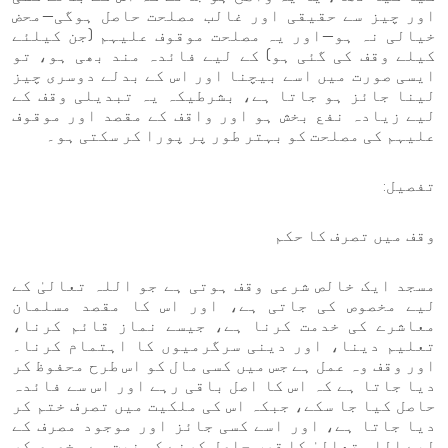
اور چیز سے حقیقی اور غالب مصلحت حاصل ہوگی—محض
خیالی نہ ہو—اور یہ مصلحت موقوف علیہم (جن کیلئے
کیلے وقف کی گئی ہو) کے لیے فائدہ مند بھی ہو، تو
ایسی صورت میں اسے بیچنا اور اس کے بدلے دوسری چیز
لینا جائز ہو جاتا ہے، بشرطیکہ یہ تبدیلی وقف کے
لیے زیادہ نفع بخش ہو اور واقف کے مقصد اور موقوف
علیہم کی مصلحت کو بہتر طور پر پورا کر سکتی ہو۔
تفصیل:
وقف میں تصرف کا حکم
مسجد ایک خالص شرعی وقف ہوتی ہے جو اللہ تعالیٰ کے
لیے مخصوص کی جاتی ہے، اور اس کا مقصد مسلمان
معاشرے کی خدمت کرنا ہے، جیسے نماز قائم کرنا،
تعلیم دینا، اور دینی سرگرمیوں کا اہتمام کرنا۔
اور وقف وہ عمل ہے جس میں کسی مال کو اس طرح محفوظ کر
دیا جاتا ہے کہ اس کا اصل باقی رہے اور اس سے فائدہ
حاصل کیا جا سکے، جبکہ اس کی ملکیت میں تصرف ختم کر
دیا جاتا ہے، اور اسے کسی جائز اور موجود مصرف کے
لیے اللہ تعالیٰ کا قرب حاصل کرنے کی نیت سے مخصوص کر