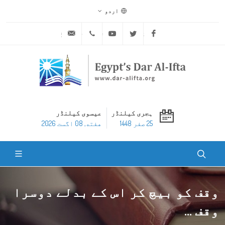
اردو
ask@dar-alifta.org
+20 2 25970400
Youtube
Twitter
Facebook
ہجری کیلنڈر
عیسوی کیلنڈر
25 صفر 1448
هفته, 08 اگست 2026
وقف کو بیچ کر اس کے بدلے دوسرا
وقف ...