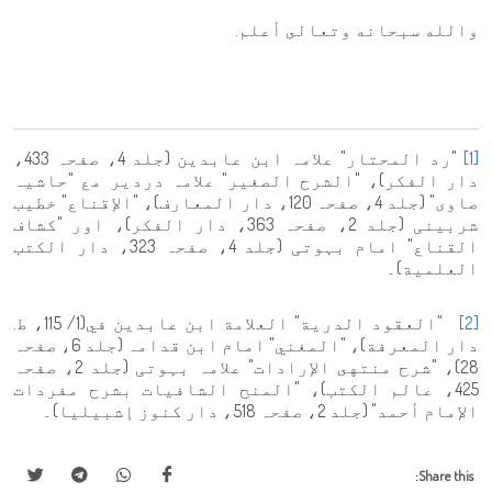
والله سبحانه وتعالى أعلم.
[1]
"رد المحتار" علامہ ابن عابدین (جلد 4، صفحہ 433،
دار الفكر)، "الشرح الصغير" علامہ دردیر مع "حاشیہ
صاوی" (جلد 4، صفحہ 120، دار المعارف)، "الإقناع" خطیب
شربینی (جلد 2، صفحہ 363، دار الفكر)، اور "كشاف
القناع" امام بہوتی (جلد 4، صفحہ 323، دار الكتب
العلمية)۔
[2]
"العقود الدرية" العلامة ابن عابدين في(1/ 115، ط.
دار المعرفة)، "المغني" امام ابن قدامہ (جلد 6، صفحہ
28)، "شرح منتهى الإرادات" علامہ بہوتی (جلد 2، صفحہ
425، عالم الكتب)، "المنح الشافيات بشرح مفردات
الإمام أحمد" (جلد 2، صفحہ 518، دار كنوز إشبيليا)۔
Share this: