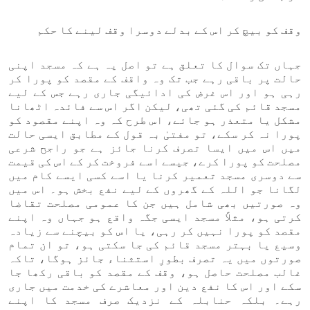
وقف کو بیچ کر اس کے بدلے دوسرا وقف لینے کا حکم
جہاں تک سوال کا تعلق ہے تو اصل یہ ہے کہ مسجد اپنی
حالت پر باقی رہے جب تک وہ واقف کے مقصد کو پورا کر
رہی ہو اور اس غرض کی ادائیگی جاری رہے جس کے لیے
مسجد قائم کی گئی تھی، لیکن اگر اس سے فائدہ اٹھانا
مشکل یا متعذر ہو جائے، اس طرح کہ وہ اپنے مقصود کو
پورا نہ کر سکے، تو مفتیٰ بہ قول کے مطابق ایسی حالت
میں اس میں ایسا تصرف کرنا جائز ہے جو راجح شرعی
مصلحت کو پورا کرے، جیسے اسے فروخت کر کے اس کی قیمت
سے دوسری مسجد تعمیر کرنا یا اسے کسی ایسے کام میں
لگانا جو اللہ کے گھروں کے لیے نفع بخش ہو۔ اس میں
وہ صورتیں بھی شامل ہیں جن کا عمومی مصلحت تقاضا
کرتی ہو، مثلاً مسجد ایسی جگہ واقع ہو جہاں وہ اپنے
مقصد کو پورا نہیں کر رہی، یا اس کو بیچنے سے زیادہ
وسیع یا بہتر مسجد قائم کی جا سکتی ہو، تو ان تمام
صورتوں میں یہ تصرف بطورِ استثناء جائز ہوگا، تاکہ
غالب مصلحت حاصل ہو، وقف کے مقصد کو باقی رکھا جا
سکے اور اس کا نفع دین اور معاشرے کی خدمت میں جاری
رہے۔ بلکہ حنابلہ کے نزدیک صرف مسجد کا اپنے