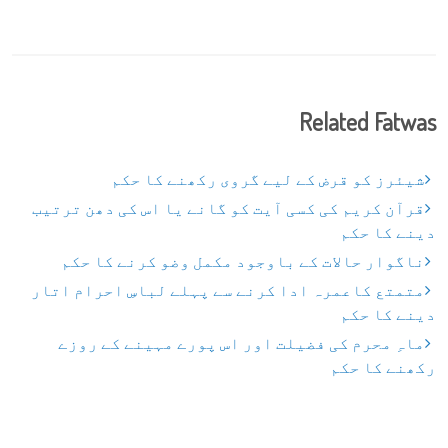
Related Fatwas
شیئرز کو قرض کے لیے گروی رکھنے کا حکم
قرآن کریم کی کسی آیت کو گانے یا اس کی دھن ترتیب
دینے کا حکم
ناگوار حالات کے باوجود مکمل وضو کرنے کا حکم
متمتع کاعمرہ ادا کرنے سے پہلے لباسِ احرام اتار
دینے کا حکم
ماہِ محرم کی فضیلت اور اس پورے مہینے کے روزے
رکھنے کا حکم