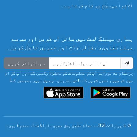
الاقوامی سطح پر کام کرتا ہے۔
ہماری میلنگ لسٹ میں سائن اپ کریں اور سب سے
پہلے فتاوی، مقالہ جات اور خبریں حاصل کریں۔
سبسکرائب کریں
پریشان مت ہوں! ہم آپ کی معلومات کو محفوظ رکھیں گے اور آپ کی ای
میل کو سپیم نہیں کریں گے۔ (غیر ضروری ای میل نہیں بھیجیں گے)
© کاپی رائٹ 2021ء۔ تمام حقوق بحق مصری دارالافتاء محفوظ ہیں۔