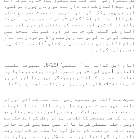
اور بیت المال کے ذمہ دار بنے تو وہاں چوری ہو گئی،
اور جب چور پکڑا گیا تو انہوں نے حضرت عمر بن خطاب
رضی اللہ عنہ کو خط لکھا، تو آپ نے جواب دیا: "اس کا
ہاتھ نہ کاٹو، اور مسجد کو منتقل کر دو، اور بیت
المال کو قبلہ کی جانب کر دو، کیونکہ مسجد میں
ہمیشہ کوئی نہ کوئی نماز پڑھنے والا موجود رہتا ہے"۔
امام الطبراني نے اسے اپنی کتاب "المعجم الكبير"
میں روایت کیا ہے۔
امام ابن قدامة نے "المغنی" (6/29، مطبوعہ مکتبۃ
القاہرہ) میں اس اثر پر تبصرہ کرتے ہوئے فرمایا: یہ
معاملہ صحابہ کرام کی موجودگی میں ہوا اور اس پر
کسی کا اختلاف ظاہر نہیں ہوا، لہٰذا یہ اجماع ہو گیا ۔
حضرت عبد اللہ بن مسعود رضی اللہ عنہ کے اثر اور اس
واقعہ میں حضرت عمر بن خطاب رضی اللہ عنہ کے فیصلے
سے وقف کے باب میں ایک اہم شرعی اصول معلوم ہوتا ہے،
وہ یہ کہ جب مصلحت کا تقاضا ہو تو وقف کو ایک جگہ سے
دوسری جگہ منتقل کرنا یا اس میں تبدیلی کرنا جائز
ہے، تاکہ اس مقصد کو حاصل کیا جا سکے جس کے لیے وقف
قائم کیا گیا تھا اور اسے معطل ہونے سے بچایا جا