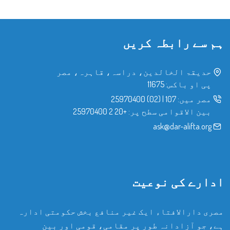
ہم سے رابطہ کریں
حدیقۃ الخالدین، دراسہ، قاہرہ، مصر
پی او باکس: 11675
مصر میں:
107
|
(02) 25970400
بین الاقوامی سطح پر:
+20 2 25970400
ask@dar-alifta.org
ادارے کی نوعیت
مصری دارالافتاء ایک غیر منافع بخش حکومتی ادارہ
ہے، جو آزادانہ طور پر مقامی، قومی اور بین