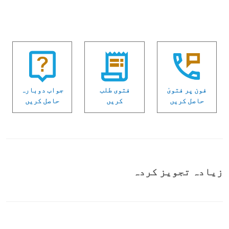
فون پر فتویٰ
فتوی طلب
جواب دوبارہ
حاصل کریں
کریں
حاصل کریں
زیادہ تجویز کردہ