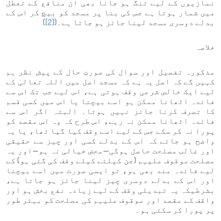
نمازیوں کے لیے تنگ ہو جانا بھی ان منافع کے تعطل
میں شمار ہوتا ہے جس کی بنا پر مسجد کو بیچ کر اس کے
بدلے دوسری مسجد لینا جائز ہو جاتا ہے۔(
[2]
)
خلاصہ
مذکورہ تفصیل اور سوال کی صورتِ حال کے پیش نظر ہم
کہیں گے کہ اصل یہ ہے کہ مسجد اصل میں اللہ تعالیٰ کے
لیے ایک خالص شرعی وقف ہوتی ہے، اس لیے جب تک اس سے
فائدہ اٹھانا ممکن ہو اسے بیچنا یا اس میں کسی قسم
کا تصرف کرنا جائز نہیں ہوتا۔ البتہ اگر اس سے
فائدہ اٹھانا ممکن نہ رہے، اس طرح کہ وہ اس مقصد کو
پورا نہ کر سکے جس کے لیے اسے وقف کیا گیا تھا، یا یہ
واضح ہو جائے کہ اس کے بدلے کسی اور چیز سے حقیقی
اور غالب مصلحت حاصل ہوگی—محض خیالی نہ ہو—اور یہ
مصلحت موقوف علیہم (جن کیلئے کیلے وقف کی گئی ہو) کے
لیے فائدہ مند بھی ہو، تو ایسی صورت میں اسے بیچنا
اور اس کے بدلے دوسری چیز لینا جائز ہو جاتا ہے،
بشرطیکہ یہ تبدیلی وقف کے لیے زیادہ نفع بخش ہو اور
واقف کے مقصد اور موقوف علیہم کی مصلحت کو بہتر طور
پر پورا کر سکتی ہو۔