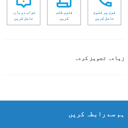
فون پر فتویٰ
فتوی طلب
جواب دوبارہ
حاصل کریں
کریں
حاصل کریں
زیادہ تجویز کردہ
ہم سے رابطہ کریں