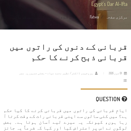
Egypt's Dar Al-Ifta
مرکزی صفحہ
Fatwa
قربانی کے دنوں کی راتوں میں قربانی ...
قربانی کے دنوں کی راتوں میں
قربانی ذبح کرنے کا حکم
01 جون 2026
پروفیسر ڈاکٹر/ نظیر محمد عیاد - مفتی جمہوریہ مصر
QUESTION
ایامِ قربانی کی راتوں میں قربانی کرنے کا کیا حکم
ہے؟ میں کئی سالوں سے اپنی قربانی رات کے وقت کرتا آ
رہا ہوں، کیونکہ یہ میرے لیے آسان ہوتا ہے۔ بعض
لوگوں نے اس پر اعتراض کیا اور کہا کہ شرعاً یہ جائز