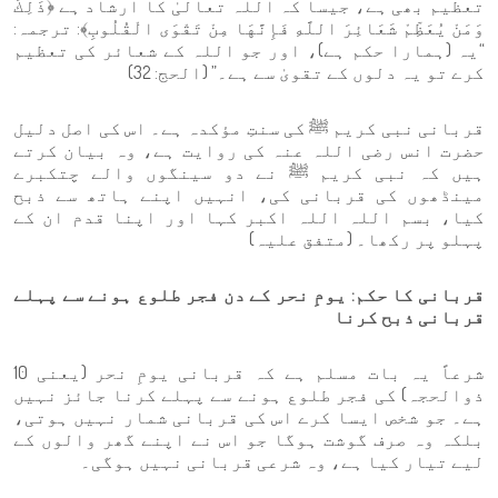
تعظیم بھی ہے، جیسا کہ اللہ تعالیٰ کا ارشاد ہے ﴿ذَلِكَ
وَمَنْ يُعَظِّمْ شَعَائِرَ اللَّهِ فَإِنَّهَا مِنْ تَقْوَى الْقُلُوبِ﴾: ترجمہ:
“یہ (ہمارا حکم ہے)، اور جو اللہ کے شعائر کی تعظیم
کرے تو یہ دلوں کے تقویٰ سے ہے۔” (الحج: 32)
قربانی نبی کریم ﷺ کی سنتِ مؤکدہ ہے۔ اس کی اصل دلیل
حضرت انس رضی اللہ عنہ کی روایت ہے، وہ بیان کرتے
ہیں کہ نبی کریم ﷺ نے دو سینگوں والے چتکبرے
مینڈھوں کی قربانی کی، انہیں اپنے ہاتھ سے ذبح
کیا، بسم اللہ اللہ اکبر کہا اور اپنا قدم ان کے
پہلو پر رکھا۔ (متفق علیہ)
قربانی کا حکم: یومِ نحر کے دن فجر طلوع ہونے سے پہلے
قربانی ذبح کرنا
شرعاً یہ بات مسلم ہے کہ قربانی یومِ نحر (یعنی 10
ذوالحجہ) کی فجر طلوع ہونے سے پہلے کرنا جائز نہیں
ہے۔ جو شخص ایسا کرے اس کی قربانی شمار نہیں ہوتی،
بلکہ وہ صرف گوشت ہوگا جو اس نے اپنے گھر والوں کے
لیے تیار کیا ہے، وہ شرعی قربانی نہیں ہوگی۔