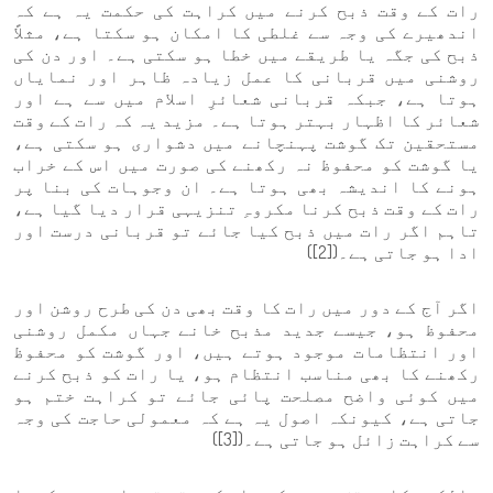
رات کے وقت ذبح کرنے میں کراہت کی حکمت یہ ہے کہ
اندھیرے کی وجہ سے غلطی کا امکان ہو سکتا ہے، مثلاً
ذبح کی جگہ یا طریقے میں خطا ہو سکتی ہے۔ اور دن کی
روشنی میں قربانی کا عمل زیادہ ظاہر اور نمایاں
ہوتا ہے، جبکہ قربانی شعائرِ اسلام میں سے ہے اور
شعائر کا اظہار بہتر ہوتا ہے۔ مزید یہ کہ رات کے وقت
مستحقین تک گوشت پہنچانے میں دشواری ہو سکتی ہے،
یا گوشت کو محفوظ نہ رکھنے کی صورت میں اس کے خراب
ہونے کا اندیشہ بھی ہوتا ہے۔ ان وجوہات کی بنا پر
رات کے وقت ذبح کرنا مکروہِ تنزیہی قرار دیا گیا ہے،
تاہم اگر رات میں ذبح کیا جائے تو قربانی درست اور
ادا ہو جاتی ہے۔([2])
اگر آج کے دور میں رات کا وقت بھی دن کی طرح روشن اور
محفوظ ہو، جیسے جدید مذبح خانے جہاں مکمل روشنی
اور انتظامات موجود ہوتے ہیں، اور گوشت کو محفوظ
رکھنے کا بھی مناسب انتظام ہو، یا رات کو ذبح کرنے
میں کوئی واضح مصلحت پائی جائے تو کراہت ختم ہو
جاتی ہے، کیونکہ اصول یہ ہے کہ معمولی حاجت کی وجہ
سے کراہت زائل ہو جاتی ہے۔([3])