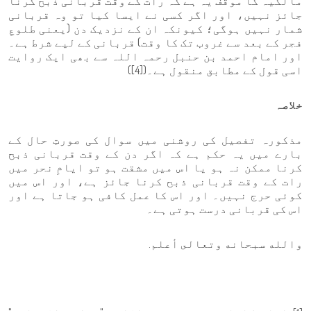
مالکیہ کا موقف یہ ہے کہ رات کے وقت قربانی ذبح کرنا
جائز نہیں، اور اگر کسی نے ایسا کیا تو وہ قربانی
شمار نہیں ہوگی؛ کیونکہ ان کے نزدیک دن (یعنی طلوعِ
فجر کے بعد سے غروب تک کا وقت) قربانی کے لیے شرط ہے۔
اور امام احمد بن حنبل رحمہ اللہ سے بھی ایک روایت
اسی قول کے مطابق منقول ہے۔([4])
خلاصہ
مذکورہ تفصیل کی روشنی میں سوال کی صورتِ حال کے
بارے میں یہ حکم ہے کہ اگر دن کے وقت قربانی ذبح
کرنا ممکن نہ ہو یا اس میں مشقت ہو تو ایامِ نحر میں
رات کے وقت قربانی ذبح کرنا جائز ہے، اور اس میں
کوئی حرج نہیں۔ اور اس کا عمل کافی ہو جاتا ہے اور
اس کی قربانی درست ہوتی ہے۔
والله سبحانه وتعالى أعلم.