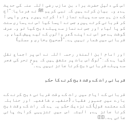
اس کی دلیل حضرت براء بن عازب رضی اللہ عنہ کی حدیث
ہے، وہ بیان کرتے ہیں کہ نبی کریم ﷺ نے فرمایا: “آج
کے دن ہم سب سے پہلے نماز ادا کرتے ہیں، پھر واپس آ
کر قربانی کرتے ہیں، جس نے ایسا کیا اس نے ہماری سنت
کو پا لیا، اور جس نے نماز سے پہلے ذبح کیا تو وہ صرف
گوشت ہے جو اس نے اپنے گھر والوں کے لیے پیش کیا، وہ
قربانی میں شمار نہیں ہے۔” (صحیح بخاری و مسلم)
اور امام ابن المنذر رحمہ اللہ نے اس پر اجماع نقل
کیا ہے کہ: “لوگ اس بات پر متفق ہیں کہ یومِ نحر کی فجر
سے پہلے قربانی ذبح کرنا جائز نہیں ہے۔”
قربانی رات کے وقت ذبح کرنے کا حکم
قربانی کے ایام میں رات کے وقت قربانی ذبح کرنے کے
بارے میں جمہور فقہاء (حنفیہ، شافعیہ اور حنابلہ
کے معتمد قول) کے نزدیک حکم یہ ہے کہ رات کے وقت ذبح
کرنا جائز ہے، البتہ اس میں تنزیہی کراہت پائی
جاتی ہے۔([1])