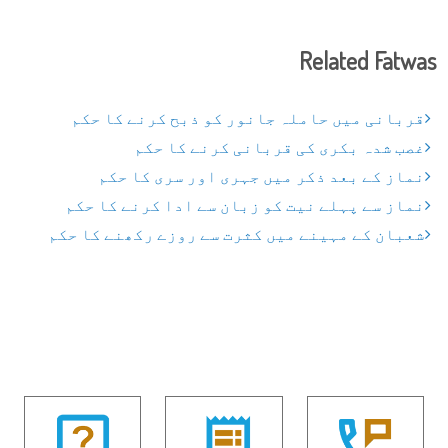
Related Fatwas
قربانی میں حاملہ جانور کو ذبح کرنے کا حکم
غصب شدہ بکری کی قربانی کرنے کا حکم
نماز کے بعد ذکر میں جہری اور سری کا حکم
نماز سے پہلے نیت کو زبان سے ادا کرنے کا حکم
شعبان کے مہینے میں کثرت سے روزے رکھنے کا حکم