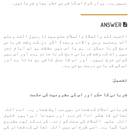
نہیں ہے۔ براہِ کرم اس کا شرعی حکم بیان فرمائیں۔
ANSWER
الحمد لله والصلاة والسلام على سيدنا رسول الله وعلى
آله وصحبه ومن والاه، وبعد؛ اگر دن کے وقت قربانی
ذبح کرنا ممکن نہ ہو یا اس میں مشقت ہو تو ایامِ نحر
میں رات کے وقت قربانی ذبح کرنا جائز ہے، اور اس میں
کوئی حرج نہیں۔ اور اس کا عمل کافی ہو جاتا ہے اور
اس کی قربانی درست ہوتی ہے۔
تفصیل:
قربانی کا حکم اور اس کی مشروعیت کی حکمت
قربانی اسلام کے شعائر میں سے ایک شعار ہے۔ اسے اللہ
تعالیٰ کا شکر ادا کرنے، اور سیدنا ابراہیم خلیل
اللہ علیہ السلام کی سنت کو زندہ کرنے کے لیے مشروع
کیا گیا ہے۔ اسی طرح اس میں اللہ تعالیٰ کے شعائر کی