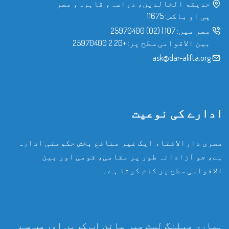
حدیقۃ الخالدین، دراسہ، قاہرہ، مصر
پی او باکس: 11675
مصر میں:
107
|
(02) 25970400
بین الاقوامی سطح پر:
+20 2 25970400
ask@dar-alifta.org
ادارے کی نوعیت
مصری دارالافتاء ایک غیر منافع بخش حکومتی ادارہ
ہے، جو آزادانہ طور پر مقامی، قومی اور بین
الاقوامی سطح پر کام کرتا ہے۔
ہماری میلنگ لسٹ میں سائن اپ کریں اور سب سے