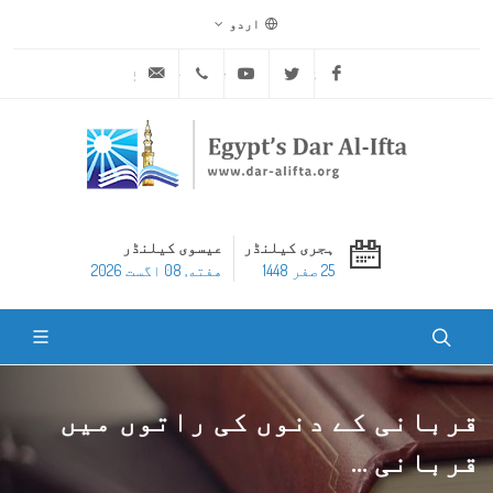
اردو
ask@dar-alifta.org
+20 2 25970400
Youtube
Twitter
Facebook
ہجری کیلنڈر
عیسوی کیلنڈر
25 صفر 1448
هفته, 08 اگست 2026
قربانی کے دنوں کی راتوں میں
قربانی ...