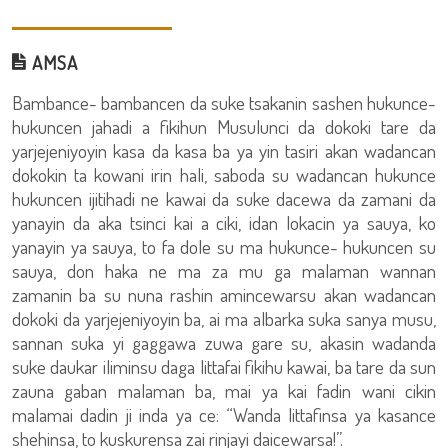
AMSA
Bambance- bambancen da suke tsakanin sashen hukunce-
hukuncen jahadi a fikihun Musulunci da dokoki tare da
yarjejeniyoyin kasa da kasa ba ya yin tasiri akan wadancan
dokokin ta kowani irin hali, saboda su wadancan hukunce
hukuncen ijitihadi ne kawai da suke dacewa da zamani da
yanayin da aka tsinci kai a ciki, idan lokacin ya sauya, ko
yanayin ya sauya, to fa dole su ma hukunce- hukuncen su
sauya, don haka ne ma za mu ga malaman wannan
zamanin ba su nuna rashin amincewarsu akan wadancan
dokoki da yarjejeniyoyin ba, ai ma albarka suka sanya musu,
sannan suka yi gaggawa zuwa gare su, akasin wadanda
suke daukar iliminsu daga littafai fikihu kawai, ba tare da sun
zauna gaban malaman ba, mai ya kai fadin wani cikin
malamai dadin ji inda ya ce: “Wanda littafinsa ya kasance
shehinsa, to kuskurensa zai rinjayi daicewarsa!”.