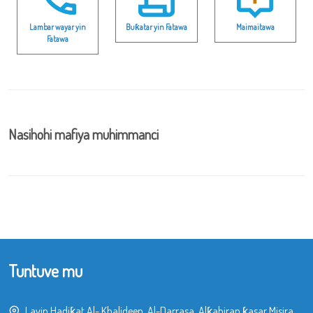
Lambar wayar yin
Buƙatar yin Fatawa
Maimaitawa
Fatawa
Nasihohi mafiya muhimmanci
Tuntuve mu
Layin Hadiƙat Al- Khalideen, Al-Darrasa, Alƙahiran ƙasar Misira.