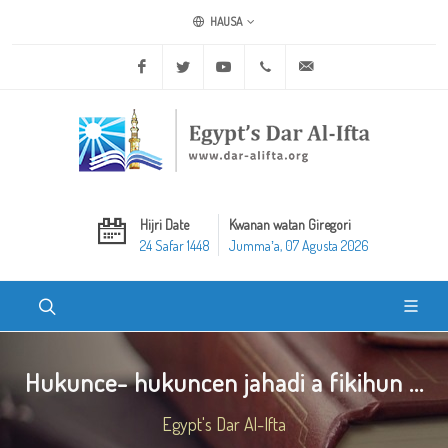
HAUSA
Facebook
Twitter
Youtube
+20 2 25970400
ask@dar-alifta.org
Hijri Date
Kwanan watan Giregori
24 Safar 1448
Jummaʼa, 07 Agusta 2026
Hukunce- hukuncen jahadi a fikihun ...
Egypt's Dar Al-Ifta