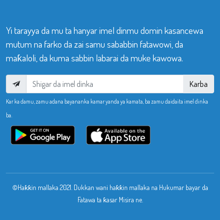
Yi tarayya da mu ta hanyar imel dinmu domin kasancewa
mutum na farko da zai samu sababbin fatawowi, da
maƙaloli, da kuma sabbin labarai da muke kawowa.
Karba
Kar ka damu, zamu adana bayananka kamar yanda ya kamata, ba zamu daidaita imel dinka
ba.
©Haƙƙin mallaka 2021. Dukkan wani haƙƙin mallaka na Hukumar bayar da
Fatawa ta ƙasar Misira ne.