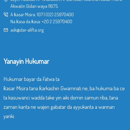
Akwatin Gidan waya 11675
A ƙasar Misira:
107
|
(02) 25970400
Na ƙasa da ƙasa:
+20 2 25970400
ask@dar-alifta.org
Yanayin Hukumar
Hukumar bayar da Fatwa ta
ƙasar Misira tana ƙarkashin Gwamnati ne, ba hukuma ba ce
ta kasuwanci wadda take yin aiki domin samun riba, tana
zaman kanta ne wajen gabatar da ayyukanta a wannan
yanki.