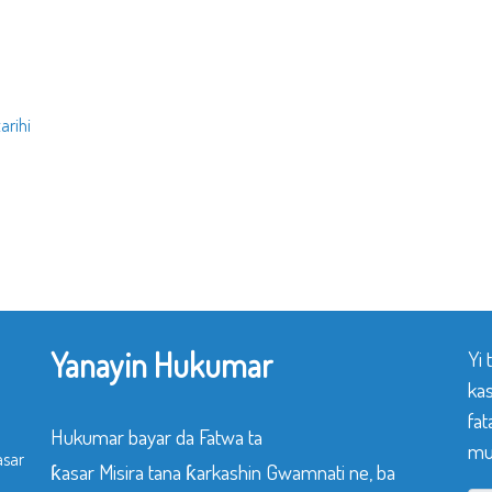
arihi
Yanayin Hukumar
Yi
ka
fat
Hukumar bayar da Fatwa ta
mu
asar
ƙasar Misira tana ƙarkashin Gwamnati ne, ba