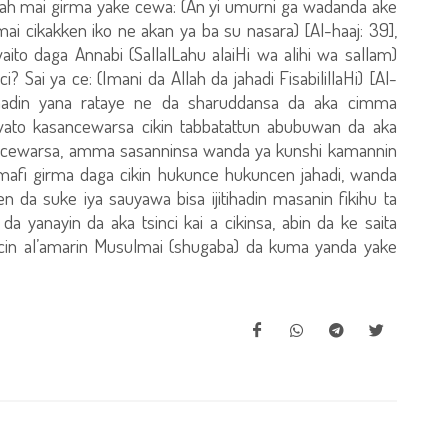
Allah mai girma yake cewa: (An yi umurni ga wadanda ake
 mai cikakken iko ne akan ya ba su nasara) [Al-haaj: 39],
ito daga Annabi (SallalLahu alaiHi wa alihi wa sallam)
i? Sai ya ce: (Imani da Allah da jahadi FisabilillaHi) [Al-
ahadin yana rataye ne da sharuddansa da aka cimma
 wato kasancewarsa cikin tabbatattun abubuwan da aka
ncewarsa, amma sasanninsa wanda ya kunshi kamannin
e mafi girma daga cikin hukunce hukuncen jahadi, wanda
da suke iya sauyawa bisa ijitihadin masanin fikihu ta
a yanayin da aka tsinci kai a cikinsa, abin da ke saita
cin al’amarin Musulmai (shugaba) da kuma yanda yake