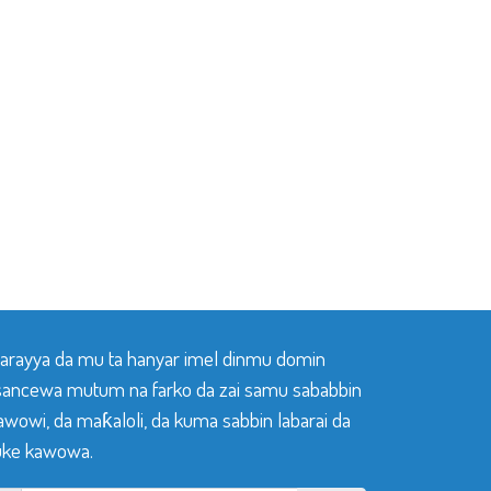
 tarayya da mu ta hanyar imel dinmu domin
sancewa mutum na farko da zai samu sababbin
awowi, da maƙaloli, da kuma sabbin labarai da
ke kawowa.