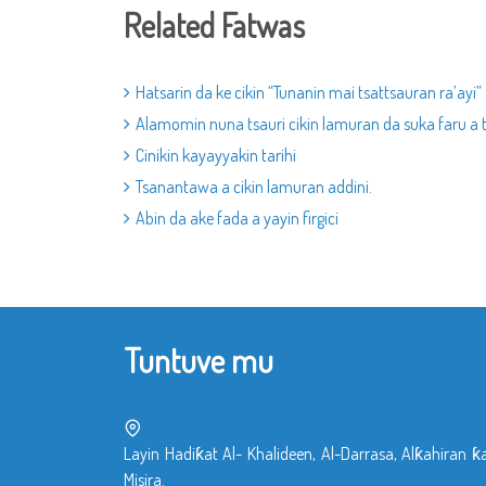
Related Fatwas
Hatsarin da ke cikin “Tunanin mai tsattsauran ra’ayi”
Alamomin nuna tsauri cikin lamuran da suka faru a t
Cinikin kayayyakin tarihi
Tsanantawa a cikin lamuran addini.
Abin da ake fada a yayin firgici
Tuntuve mu
Layin Hadiƙat Al- Khalideen, Al-Darrasa, Alƙahiran ƙ
Misira.