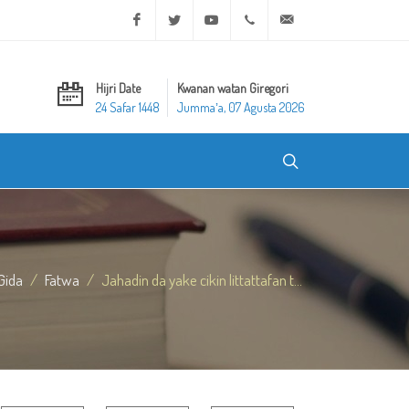
Facebook
Twitter
Youtube
+20 2 25970400
ask@dar-alifta.org
Hijri Date
Kwanan watan Giregori
24 Safar 1448
Jummaʼa, 07 Agusta 2026
Gida
Fatwa
Jahadin da yake cikin littattafan t...