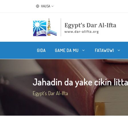
HAUSA
GIDA
GAME DA MU
FATAWOWI
Jahadin da yake cikin littat
Egypt's Dar Al-Ifta