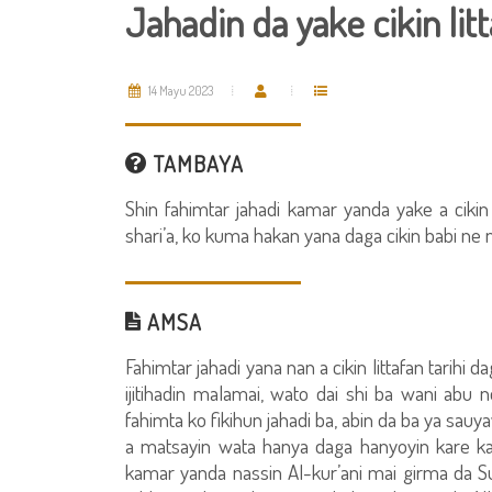
Jahadin da yake cikin litt
14 Mayu 2023
TAMBAYA
Shin fahimtar jahadi kamar yanda yake a cikin l
shari’a, ko kuma hakan yana daga cikin babi ne 
AMSA
Fahimtar jahadi yana nan a cikin littafan tarihi
ijitihadin malamai, wato dai shi ba wani ab
fahimta ko fikihun jahadi ba, abin da ba ya sauy
a matsayin wata hanya daga hanyoyin kare kai
kamar yanda nassin Al-kur’ani mai girma da Su