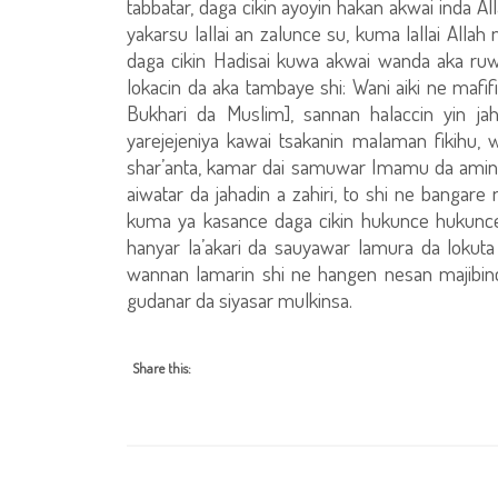
tabbatar, daga cikin ayoyin hakan akwai inda 
yakarsu lallai an zalunce su, kuma lallai Allah
daga cikin Hadisai kuwa akwai wanda aka ruwa
lokacin da aka tambaye shi: Wani aiki ne mafific
Bukhari da Muslim], sannan halaccin yin j
yarejejeniya kawai tsakanin malaman fikihu,
shar’anta, kamar dai samuwar Imamu da ami
aiwatar da jahadin a zahiri, to shi ne bangar
kuma ya kasance daga cikin hukunce hukuncen 
hanyar la’akari da sauyawar lamura da lokuta d
wannan lamarin shi ne hangen nesan majibin
gudanar da siyasar mulkinsa.
Share this: