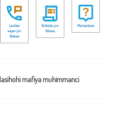
Lambar
Buƙatar yin
Maimaitawa
wayar yin
Fatawa
Fatawa
asihohi mafiya muhimmanci