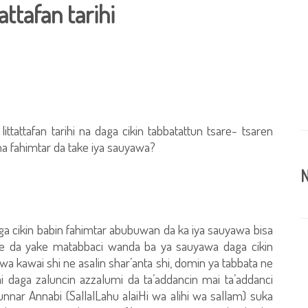
attafan tarihi
ittattafan tarihi na daga cikin tabbatattun tsare- tsaren
na fahimtar da take iya sauyawa?
N
 daga cikin babin fahimtar abubuwan da ka iya sauyawa bisa
u ne da yake matabbaci wanda ba ya sauyawa daga cikin
awa kawai shi ne asalin shar’anta shi, domin ya tabbata ne
 daga zaluncin azzalumi da ta’addancin mai ta’addanci
nnar Annabi (SallalLahu alaiHi wa alihi wa sallam) suka