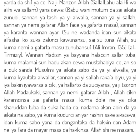
yarda da shi) ya ce: Na ji Manzon Allah (SallalLahu alaiHi wa
alihi wa sallam) yana cewa: (Babu wani mutum da zai aikata
zunubi, sannan ya tashi ya yi alwalla, sannan ya yi sallah,
sannan ya nemi gafarar Allah face ya gafarta masa), sannan
ya karanta wannan ayar: (Su ne wadanda idan sun aikata
alfasha, ko suka zalunci kawunansu, sai su tuna Allah, su
kuma nemi a gafarta masu zunubansu) [Ali Imran: 135] [al-
Tirmiziy]. Wannan Hadisin ya bayyana halaccin sallar tuba,
kuma malamai sun hadu akan cewa mustahabiya ce, an so
a duk sanda Musulmi ya aikata sabo da ya yi alwalla, ya
kuma kyautata alwallar, sannan ya yi sallah raka’a biyu, ya yi
iya bakin iyawarsa a ciki, ya hallarto da zuciyarsa, ya ji tsoron
Allah Madaukaki, sannan ya nemi gafarar Allah , Allah cikin
karamcinsa zai gafarta masa, kuma dole ne ya cika
sharuddan tuba da suka hada da: nadama akan abin da ya
aikata na sabo, ya kuma kudurci aniyar rashin sake aikatawa,
idan kuma sabo yana da dangantaka da hakkin dan Adam
ne, ya fara da mayar masa da hakkinsa. Allah shi ne masani.