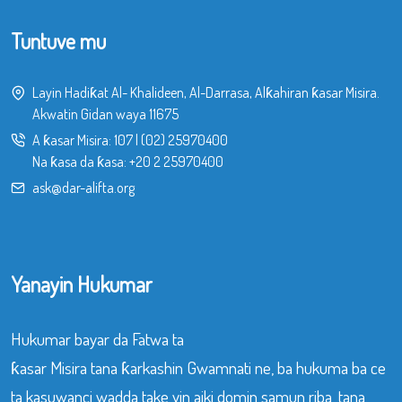
Tuntuve mu
Layin Hadiƙat Al- Khalideen, Al-Darrasa, Alƙahiran ƙasar Misira.
Akwatin Gidan waya 11675
A ƙasar Misira:
107
|
(02) 25970400
Na ƙasa da ƙasa:
+20 2 25970400
ask@dar-alifta.org
Yanayin Hukumar
Hukumar bayar da Fatwa ta
ƙasar Misira tana ƙarkashin Gwamnati ne, ba hukuma ba ce
ta kasuwanci wadda take yin aiki domin samun riba, tana