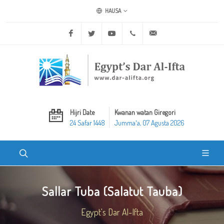
HAUSA
Facebook
Twitter
Youtube
+20 2 25970400
ask@dar-alifta.org
Hijri Date
Kwanan watan Giregori
24 Safar 1448
Jummaʼa, 07 Agusta 2026
Sallar Tuba (Salatut Tauba)
Egypt's Dar Al-Ifta