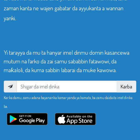
zaman kanta ne wajen gabatar da ayyukanta a wannan
yanki.
Yi tarayya da mu ta hanyar imel dinmu domin kasancewa
mutum na farko da zai samu sababbin fatawowi, da
maƙaloli, da kuma sabbin labarai da muke kawowa.
Karba
Kar ka damu, zamu adana bayananka kamar yanda ya kamata, ba zamu daidaita imel dinka
ba.