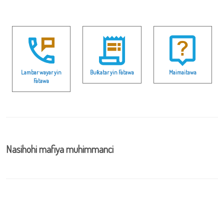
Lambar wayar yin
Buƙatar yin Fatawa
Maimaitawa
Fatawa
Nasihohi mafiya muhimmanci