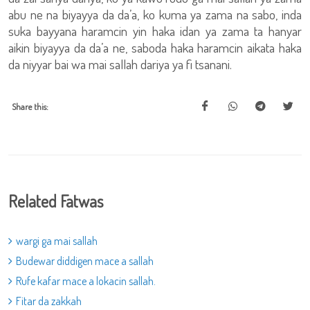
abu ne na biyayya da da’a, ko kuma ya zama na sabo, inda
suka bayyana haramcin yin haka idan ya zama ta hanyar
aikin biyayya da da’a ne, saboda haka haramcin aikata haka
da niyyar bai wa mai sallah dariya ya fi tsanani.
Share this:
Related Fatwas
wargi ga mai sallah
Budewar diddigen mace a sallah
Rufe kafar mace a lokacin sallah.
Fitar da zakkah