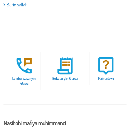
Barin sallah
Lambar wayar yin
Buƙatar yin Fatawa
Maimaitawa
Fatawa
Nasihohi mafiya muhimmanci