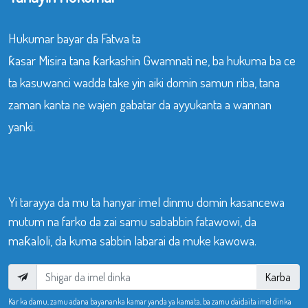
Hukumar bayar da Fatwa ta
ƙasar Misira tana ƙarkashin Gwamnati ne, ba hukuma ba ce
ta kasuwanci wadda take yin aiki domin samun riba, tana
zaman kanta ne wajen gabatar da ayyukanta a wannan
yanki.
Yi tarayya da mu ta hanyar imel dinmu domin kasancewa
mutum na farko da zai samu sababbin fatawowi, da
maƙaloli, da kuma sabbin labarai da muke kawowa.
Karba
Kar ka damu, zamu adana bayananka kamar yanda ya kamata, ba zamu daidaita imel dinka