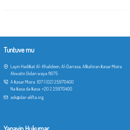
Tuntuve mu
Layin Hadiƙat Al- Khalideen, Al-Darrasa, Alƙahiran ƙasar Misira.
Akwatin Gidan waya 11675
A ƙasar Misira:
107
|
(02) 25970400
Na ƙasa da ƙasa:
+20 2 25970400
ask@dar-alifta.org
Yanayin Hukumar