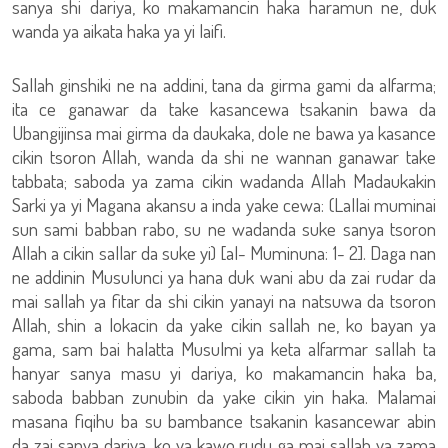
sanya shi dariya, ko makamancin haka haramun ne, duk
wanda ya aikata haka ya yi laifi.
Sallah ginshiki ne na addini, tana da girma gami da alfarma;
ita ce ganawar da take kasancewa tsakanin bawa da
Ubangijinsa mai girma da daukaka, dole ne bawa ya kasance
cikin tsoron Allah, wanda da shi ne wannan ganawar take
tabbata; saboda ya zama cikin wadanda Allah Madaukakin
Sarki ya yi Magana akansu a inda yake cewa: (Lallai muminai
sun sami babban rabo, su ne wadanda suke sanya tsoron
Allah a cikin sallar da suke yi) [al- Muminuna: 1- 2]. Daga nan
ne addinin Musulunci ya hana duk wani abu da zai rudar da
mai sallah ya fitar da shi cikin yanayi na natsuwa da tsoron
Allah, shin a lokacin da yake cikin sallah ne, ko bayan ya
gama, sam bai halatta Musulmi ya keta alfarmar sallah ta
hanyar sanya masu yi dariya, ko makamancin haka ba,
saboda babban zunubin da yake cikin yin haka. Malamai
masana fiqihu ba su bambance tsakanin kasancewar abin
da zai sanya dariya, ko ya kawo rudu ga mai sallah ya zama