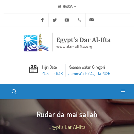
HAUSA
Facebook
Twitter
Youtube
+20 2 25970400
ask@dar-alifta.org
Hijri Date
Kwanan watan Giregori
24 Safar 1448
Jummaʼa, 07 Agusta 2026
Rudar da mai sallah
Egypt's Dar Al-Ifta