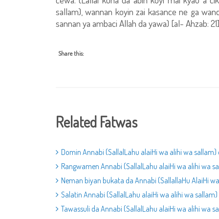
sallam), wannan koyin zai kasance ne ga wanda 
sannan ya ambaci Allah da yawa) [al- Ahzab: 21]
Share this:
Related Fatwas
Domin Annabi (SallalLahu alaiHi wa alihi wa sallam) 
Rangwamen Annabi (SallalLahu alaiHi wa alihi wa sa
Neman biyan bukata da Annabi (SallallaHu AlaiHi wa 
Salatin Annabi (SallalLahu alaiHi wa alihi wa sallam)
Tawassuli da Annabi (SallalLahu alaiHi wa alihi wa sa