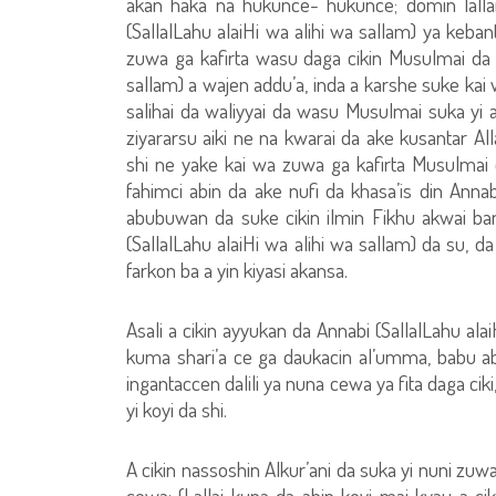
akan haka na hukunce- hukunce; domin lallai 
(SallalLahu alaiHi wa alihi wa sallam) ya keb
zuwa ga kafirta wasu daga cikin Musulmai da s
sallam) a wajen addu’a, inda a karshe suke kai
salihai da waliyyai da wasu Musulmai suka y
ziyararsu aiki ne na kwarai da ake kusantar A
shi ne yake kai wa zuwa ga kafirta Musulmai 
fahimci abin da ake nufi da khasa’is din Annab
abubuwan da suke cikin ilmin Fikhu akwai b
(SallalLahu alaiHi wa alihi wa sallam) da su,
farkon ba a yin kiyasi akansa.
Asali a cikin ayyukan da Annabi (SallalLahu ala
kuma shari’a ce ga daukacin al’umma, babu abi
ingantaccen dalili ya nuna cewa ya fita daga c
yi koyi da shi.
A cikin nassoshin Alkur’ani da suka yi nuni zu
cewa: (Lallai kuna da abin koyi mai kyau a ci