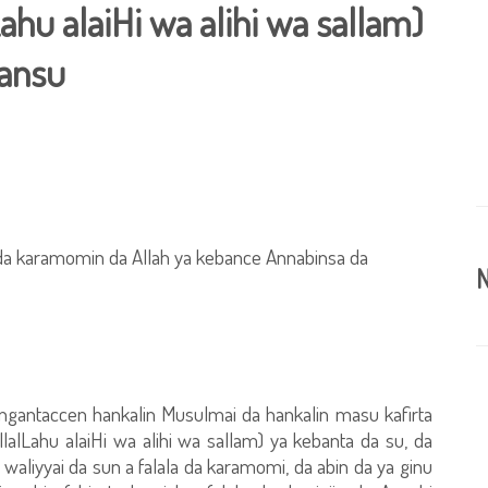
Lahu alaiHi wa alihi wa sallam)
ansu
a da karamomin da Allah ya kebance Annabinsa da
N
ingantaccen hankalin Musulmai da hankalin masu kafirta
lalLahu alaiHi wa alihi wa sallam) ya kebanta da su, da
aliyyai da sun a falala da karamomi, da abin da ya ginu