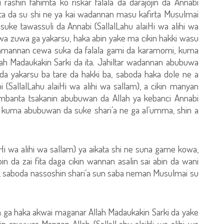
rashin fahimta ko riskar falala da darajojin da Annabi
anta da su shi ne ya kai wadannan masu kafirta Musulmai
uke tawassuli da Annabi (SallalLahu alaiHi wa alihi wa
 wa zuwa ga yakarsu, haka abin yake ma cikin hakki wasu
i amannan cewa suka da falala gami da karamomi, kuma
llah Madaukakin Sarki da ita. Jahiltar wadannan abubuwa
da yakarsu ba tare da hakki ba, saboda haka dole ne a
i (SallalLahu alaiHi wa alihi wa sallam), a cikin manyan
ambanta tsakanin abubuwan da Allah ya kebanci Annabi
 da kuma abubuwan da suke shari’a ne ga al’umma, shin a
iHi wa alihi wa sallam) ya aikata shi ne suna game kowa,
n da zai fita daga cikin wannan asalin sai abin da wani
iki, saboda nassoshin shari’a sun saba neman Musulmai su
wa ga haka akwai maganar Allah Madaukakin Sarki da yake
kin rayuwar Manzon Allah (SallalLahu alaiHi wa alihi wa