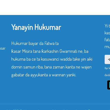
Yanayin Hukumar
Yi
ka
fat
Hukumar bayar da Fatwa ta
mu
asar
ƙasar Misira tana ƙarkashin Gwamnati ne, ba
hukuma ba ce ta kasuwanci wadda take yin aiki
domin samun riba, tana zaman kanta ne wajen
Kar 
gabatar da ayyukanta a wannan yanki.
daid