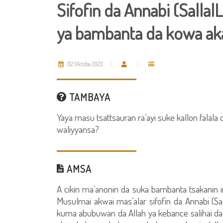
Sifofin da Annabi (Sallal
ya bambanta da kowa ak
02 Oktoba 2023
TAMBAYA
Yaya masu tsattsauran ra’ayi suke kallon falal
waliyyansa?
AMSA
A cikin ma’anonin da suka bambanta tsakanin 
Musulmai akwai mas’alar sifofin da Annabi (Sal
kuma abubuwan da Allah ya kebance salihai da w