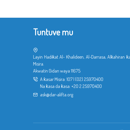
Tuntuve mu
Layin Hadiƙat Al- Khalideen, Al-Darrasa, Alƙahiran ƙ
Misira.
Akwatin Gidan waya 11675
A ƙasar Misira:
107
|
(02) 25970400
Na ƙasa da ƙasa:
+20 2 25970400
ask@dar-alifta.org