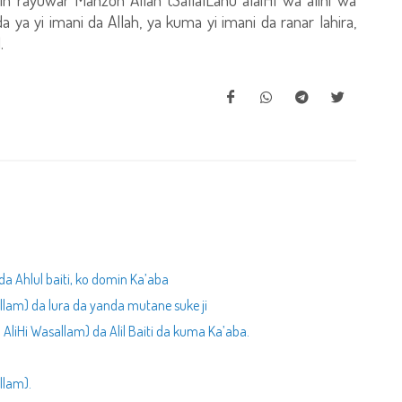
ya yi imani da Allah, ya kuma yi imani da ranar lahira,
.
da Ahlul baiti, ko domin Ka’aba
llam) da lura da yanda mutane suke ji
AliHi Wasallam) da Alil Baiti da kuma Ka’aba.
llam).