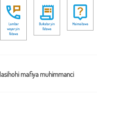
Lambar
Buƙatar yin
Maimaitawa
wayar yin
Fatawa
Fatawa
asihohi mafiya muhimmanci