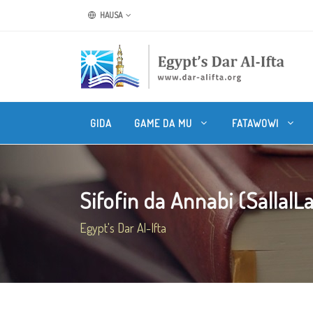
HAUSA
GIDA
GAME DA MU
FATAWOWI
Sifofin da Annabi (SallalLa
Egypt's Dar Al-Ifta