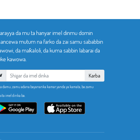
 tarayya da mu ta hanyar imel dinmu domin
sancewa mutum na farko da zai samu sababbin
awowi, da maƙaloli, da kuma sabbin labarai da
ke kawowa.
Karba
ka damu, zamu adana bayananka kamar yanda ya kamata, ba zamu
aita imel dinka ba.