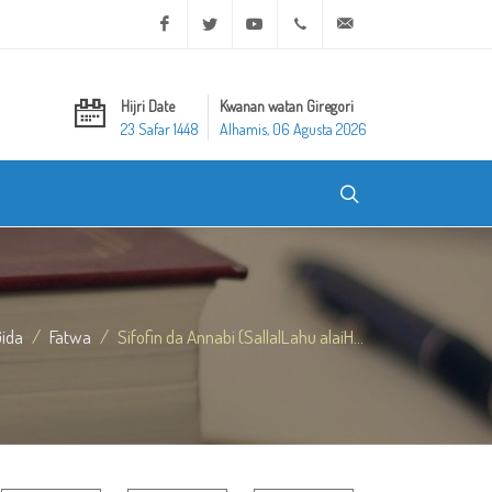
Facebook
Twitter
Youtube
+20 2 25970400
ask@dar-alifta.org
Hijri Date
Kwanan watan Giregori
23 Safar 1448
Alhamis, 06 Agusta 2026
ida
Fatwa
Sifofin da Annabi (SallalLahu alaiH...