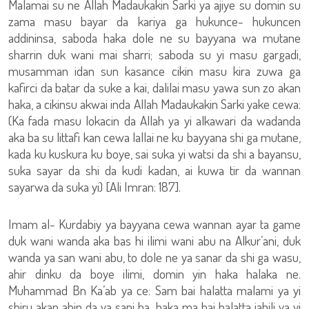
Malamai su ne Allah Madaukakin Sarki ya ajiye su domin su
zama masu bayar da kariya ga hukunce- hukuncen
addininsa, saboda haka dole ne su bayyana wa mutane
sharrin duk wani mai sharri; saboda su yi masu gargadi,
musamman idan sun kasance cikin masu kira zuwa ga
kafirci da batar da suke a kai, dalilai masu yawa sun zo akan
haka, a cikinsu akwai inda Allah Madaukakin Sarki yake cewa:
(Ka fada masu lokacin da Allah ya yi alkawari da wadanda
aka ba su littafi kan cewa lallai ne ku bayyana shi ga mutane,
kada ku kuskura ku boye, sai suka yi watsi da shi a bayansu,
suka sayar da shi da kudi kadan, ai kuwa tir da wannan
sayarwa da suka yi) [Ali Imran: 187].
Imam al- Kurdabiy ya bayyana cewa wannan ayar ta game
duk wani wanda aka bas hi ilimi wani abu na Alkur’ani, duk
wanda ya san wani abu, to dole ne ya sanar da shi ga wasu,
ahir dinku da boye ilimi, domin yin haka halaka ne.
Muhammad Bn Ka’ab ya ce: Sam bai halatta malami ya yi
shiru akan abin da ya sani ba, haka ma bai halatta jahili ya yi