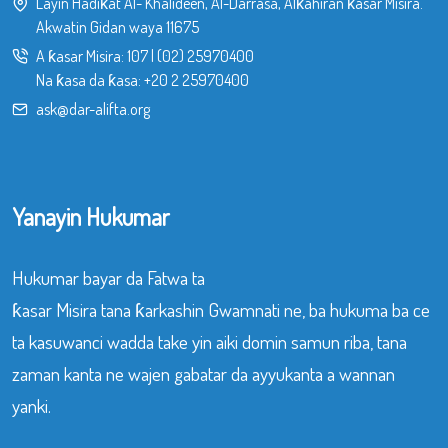
Layin Hadiƙat Al- Khalideen, Al-Darrasa, Alƙahiran ƙasar Misira.
Akwatin Gidan waya 11675
A ƙasar Misira:
107
|
(02) 25970400
Na ƙasa da ƙasa:
+20 2 25970400
ask@dar-alifta.org
Yanayin Hukumar
Hukumar bayar da Fatwa ta
ƙasar Misira tana ƙarkashin Gwamnati ne, ba hukuma ba ce
ta kasuwanci wadda take yin aiki domin samun riba, tana
zaman kanta ne wajen gabatar da ayyukanta a wannan
yanki.