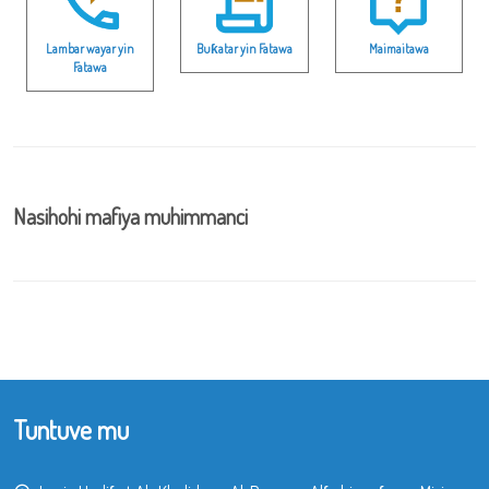
Lambar wayar yin
Buƙatar yin Fatawa
Maimaitawa
Fatawa
Nasihohi mafiya muhimmanci
Tuntuve mu