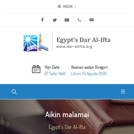
HAUSA
Facebook
Twitter
Youtube
+20 2 25970400
ask@dar-alifta.org
Hijri Date
Kwanan watan Giregori
27 Safar 1448
Litinin, 10 Agusta 2026
Aikin malamai
Egypt's Dar Al-Ifta