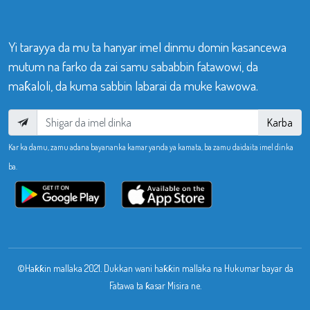
Yi tarayya da mu ta hanyar imel dinmu domin kasancewa
mutum na farko da zai samu sababbin fatawowi, da
maƙaloli, da kuma sabbin labarai da muke kawowa.
Karba
Kar ka damu, zamu adana bayananka kamar yanda ya kamata, ba zamu daidaita imel dinka
ba.
©Haƙƙin mallaka 2021. Dukkan wani haƙƙin mallaka na Hukumar bayar da
Fatawa ta ƙasar Misira ne.