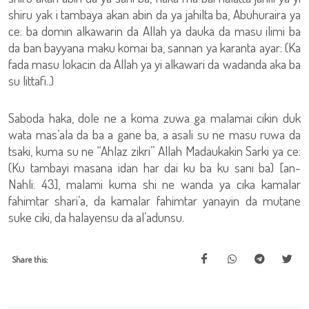
shiru yak i tambaya akan abin da ya jahilta ba, Abuhuraira ya
ce: ba domin alkawarin da Allah ya dauka da masu ilimi ba
da ban bayyana maku komai ba, sannan ya karanta ayar: (Ka
fada masu lokacin da Allah ya yi alkawari da wadanda aka ba
su littafi..)
Saboda haka, dole ne a koma zuwa ga malamai cikin duk
wata mas’ala da ba a gane ba, a asali su ne masu ruwa da
tsaki, kuma su ne “Ahlaz zikri” Allah Madaukakin Sarki ya ce:
(Ku tambayi masana idan har dai ku ba ku sani ba) [an-
Nahli: 43], malami kuma shi ne wanda ya cika kamalar
fahimtar shari’a, da kamalar fahimtar yanayin da mutane
suke ciki, da halayensu da al’adunsu.
Share this: