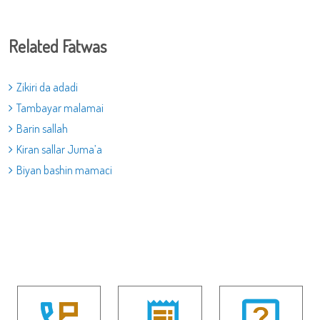
Related Fatwas
Zikiri da adadi
Tambayar malamai
Barin sallah
Kiran sallar Juma’a
Biyan bashin mamaci