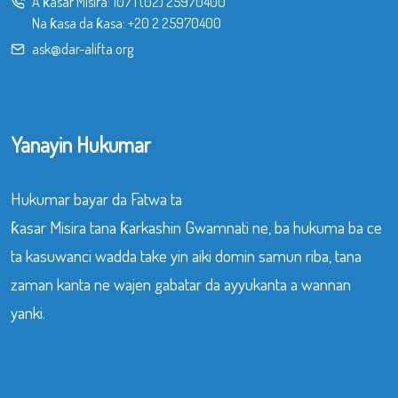
A ƙasar Misira:
107
|
(02) 25970400
Na ƙasa da ƙasa:
+20 2 25970400
ask@dar-alifta.org
Yanayin Hukumar
Hukumar bayar da Fatwa ta
ƙasar Misira tana ƙarkashin Gwamnati ne, ba hukuma ba ce
ta kasuwanci wadda take yin aiki domin samun riba, tana
zaman kanta ne wajen gabatar da ayyukanta a wannan
yanki.