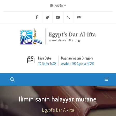
HAUSA
Facebook
Twitter
Youtube
+20 2 25970400
ask@dar-alifta.org
Hijri Date
Kwanan watan Giregori
24 Safar 1448
Asabar, 08 Agusta 2026
Ilimin sanin halayyar mutane.
Egypt's Dar Al-Ifta