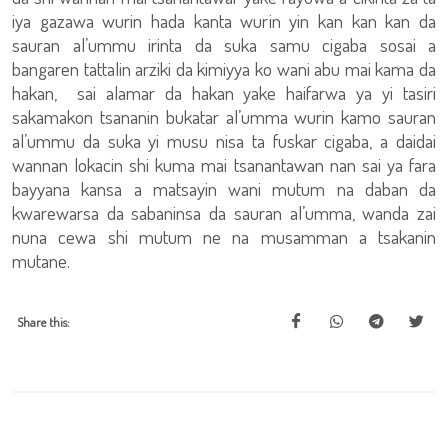
iya gazawa wurin hada kanta wurin yin kan kan kan da
sauran al’ummu irinta da suka samu cigaba sosai a
bangaren tattalin arziki da kimiyya ko wani abu mai kama da
hakan, sai alamar da hakan yake haifarwa ya yi tasiri
sakamakon tsananin bukatar al’umma wurin kamo sauran
al’ummu da suka yi musu nisa ta fuskar cigaba, a daidai
wannan lokacin shi kuma mai tsanantawan nan sai ya fara
bayyana kansa a matsayin wani mutum na daban da
kwarewarsa da sabaninsa da sauran al’umma, wanda zai
nuna cewa shi mutum ne na musamman a tsakanin
mutane.
Share this: