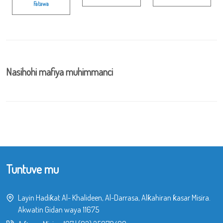
Fatawa
Nasihohi mafiya muhimmanci
Tuntuve mu
Layin Hadiƙat Al- Khalideen, Al-Darrasa, Alƙahiran ƙasar Misira.
Akwatin Gidan waya 11675