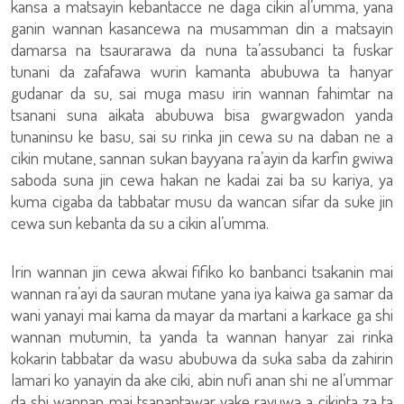
kansa a matsayin kebantacce ne daga cikin al’umma, yana
ganin wannan kasancewa na musamman din a matsayin
damarsa na tsaurarawa da nuna ta’assubanci ta fuskar
tunani da zafafawa wurin kamanta abubuwa ta hanyar
gudanar da su, sai muga masu irin wannan fahimtar na
tsanani suna aikata abubuwa bisa gwargwadon yanda
tunaninsu ke basu, sai su rinka jin cewa su na daban ne a
cikin mutane, sannan sukan bayyana ra’ayin da karfin gwiwa
saboda suna jin cewa hakan ne kadai zai ba su kariya, ya
kuma cigaba da tabbatar musu da wancan sifar da suke jin
cewa sun kebanta da su a cikin al’umma.
Irin wannan jin cewa akwai fifiko ko banbanci tsakanin mai
wannan ra’ayi da sauran mutane yana iya kaiwa ga samar da
wani yanayi mai kama da mayar da martani a karkace ga shi
wannan mutumin, ta yanda ta wannan hanyar zai rinka
kokarin tabbatar da wasu abubuwa da suka saba da zahirin
lamari ko yanayin da ake ciki, abin nufi anan shi ne al’ummar
da shi wannan mai tsanantawar yake rayuwa a cikinta za ta