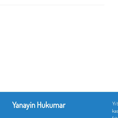
Yanayin Hukumar
Yi
ka