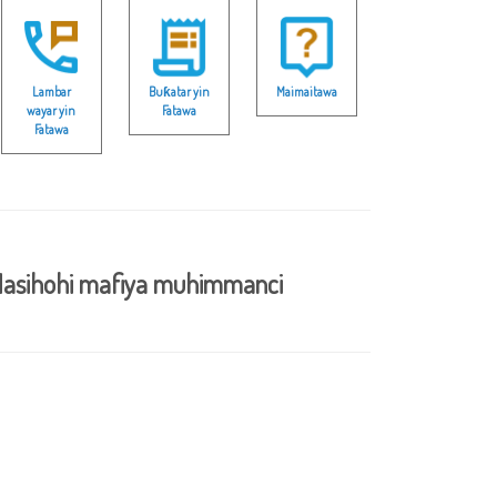
Lambar
Buƙatar yin
Maimaitawa
wayar yin
Fatawa
Fatawa
asihohi mafiya muhimmanci