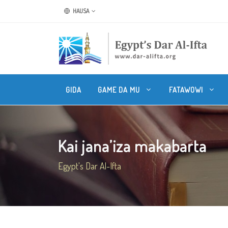
HAUSA
GIDA
GAME DA MU
FATAWOWI
Kai jana’iza makabarta
Egypt's Dar Al-Ifta