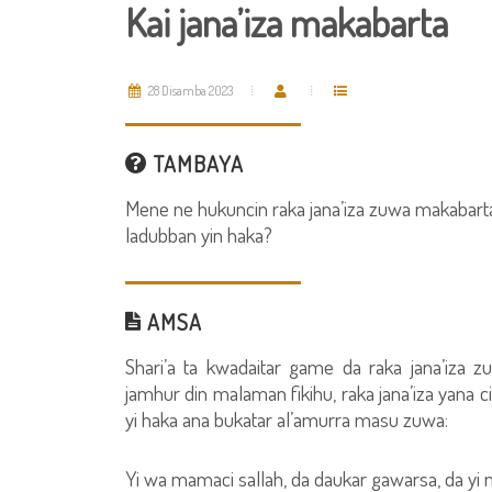
Kai jana’iza makabarta
28 Disamba 2023
TAMBAYA
Mene ne hukuncin raka jana’iza zuwa makabarta
ladubban yin haka?
AMSA
Shari’a ta kwadaitar game da raka jana’iza 
jamhur din malaman fikihu, raka jana’iza yana 
yi haka ana bukatar al’amurra masu zuwa:
Yi wa mamaci sallah, da daukar gawarsa, da yi m