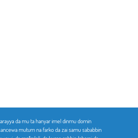
 tarayya da mu ta hanyar imel dinmu domin
sancewa mutum na farko da zai samu sababbin