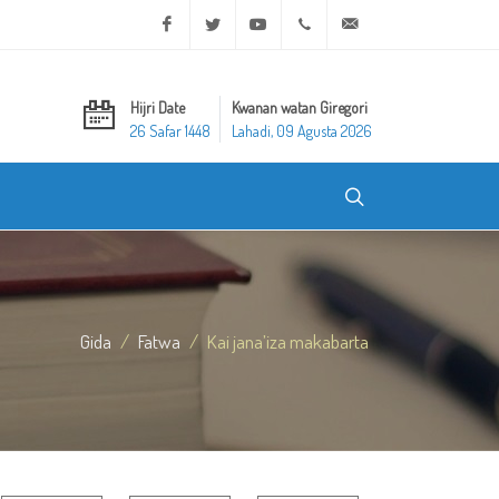
Facebook
Twitter
Youtube
+20 2 25970400
ask@dar-alifta.org
Hijri Date
Kwanan watan Giregori
26 Safar 1448
Lahadi, 09 Agusta 2026
Gida
Fatwa
Kai jana’iza makabarta