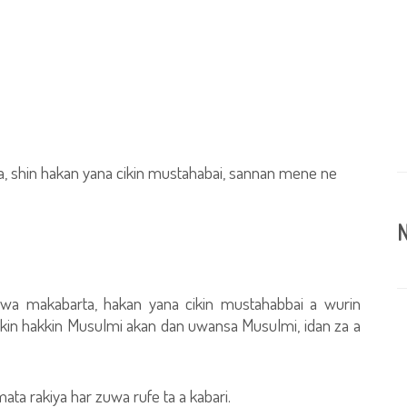
, shin hakan yana cikin mustahabai, sannan mene ne
N
zuwa makabarta, hakan yana cikin mustahabbai a wurin
cikin hakkin Musulmi akan dan uwansa Musulmi, idan za a
ata rakiya har zuwa rufe ta a kabari.