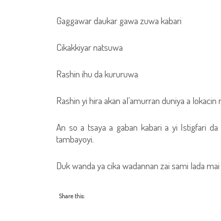
Gaggawar daukar gawa zuwa kabari
Cikakkiyar natsuwa
Rashin ihu da kururuwa
Rashin yi hira akan al’amurran duniya a lokacin
An so a tsaya a gaban kabari a yi Istigfar
tambayoyi.
Duk wanda ya cika wadannan zai sami lada mai
Share this: