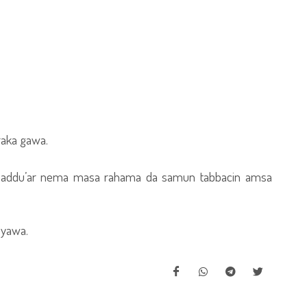
 raka gawa.
i da addu’ar nema masa rahama da samun tabbacin amsa
 yawa.