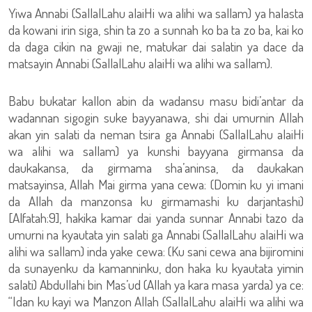
Yiwa Annabi (SallalLahu alaiHi wa alihi wa sallam) ya halasta
da kowani irin siga, shin ta zo a sunnah ko ba ta zo ba, kai ko
da daga cikin na gwaji ne, matukar dai salatin ya dace da
matsayin Annabi (SallalLahu alaiHi wa alihi wa sallam).
Babu bukatar kallon abin da wadansu masu bidi’antar da
wadannan sigogin suke bayyanawa, shi dai umurnin Allah
akan yin salati da neman tsira ga Annabi (SallalLahu alaiHi
wa alihi wa sallam) ya kunshi bayyana girmansa da
daukakansa, da girmama sha’aninsa, da daukakan
matsayinsa, Allah Mai girma yana cewa: (Domin ku yi imani
da Allah da manzonsa ku girmamashi ku darjantashi)
[Alfatah:9], hakika kamar dai yanda sunnar Annabi tazo da
umurni na kyautata yin salati ga Annabi (SallalLahu alaiHi wa
alihi wa sallam) inda yake cewa: (Ku sani cewa ana bijiromini
da sunayenku da kamanninku, don haka ku kyautata yimin
salati) Abdullahi bin Mas’ud (Allah ya kara masa yarda) ya ce:
“Idan ku kayi wa Manzon Allah (SallalLahu alaiHi wa alihi wa