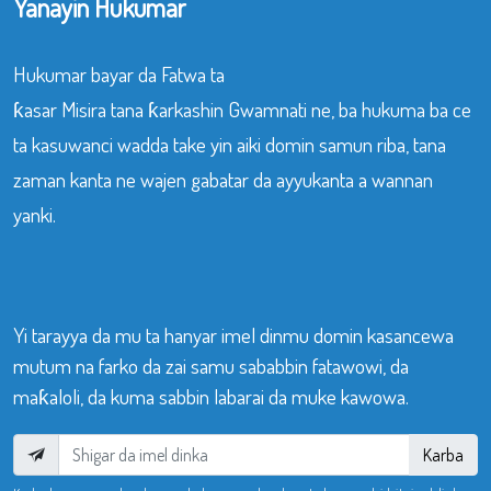
Yanayin Hukumar
Hukumar bayar da Fatwa ta
ƙasar Misira tana ƙarkashin Gwamnati ne, ba hukuma ba ce
ta kasuwanci wadda take yin aiki domin samun riba, tana
zaman kanta ne wajen gabatar da ayyukanta a wannan
yanki.
Yi tarayya da mu ta hanyar imel dinmu domin kasancewa
mutum na farko da zai samu sababbin fatawowi, da
maƙaloli, da kuma sabbin labarai da muke kawowa.
Karba