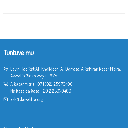
Tuntuve mu
Layin Hadiƙat Al- Khalideen, Al-Darrasa, Alƙahiran ƙasar Misira.
Akwatin Gidan waya 11675
A ƙasar Misira:
107
|
(02) 25970400
Na ƙasa da ƙasa:
+20 2 25970400
ask@dar-alifta.org