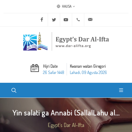
HAUSA
Facebook
Twitter
Youtube
+20 2 25970400
ask@dar-alifta.org
Hijri Date
Kwanan watan Giregori
26 Safar 1448
Lahadi, 09 Agusta 2026
Yin salati ga Annabi (SallalLahu al...
Egypt's Dar Al-Ifta