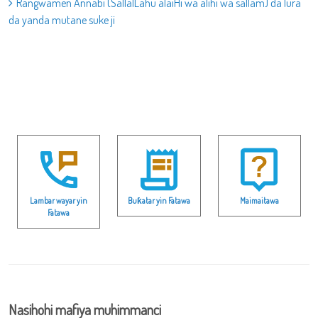
Rangwamen Annabi (SallalLahu alaiHi wa alihi wa sallam) da lura
da yanda mutane suke ji
Lambar wayar yin
Buƙatar yin Fatawa
Maimaitawa
Fatawa
Nasihohi mafiya muhimmanci