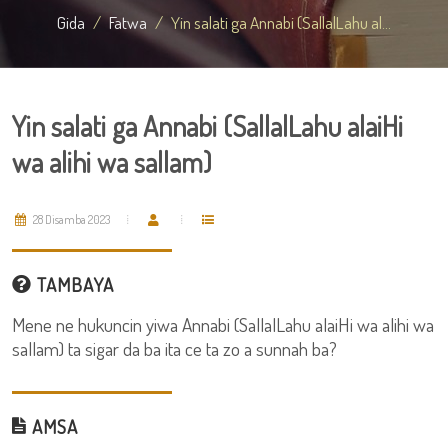
Gida
Fatwa
Yin salati ga Annabi (SallalLahu al...
Yin salati ga Annabi (SallalLahu alaiHi
wa alihi wa sallam)
28 Disamba 2023
TAMBAYA
Mene ne hukuncin yiwa Annabi (SallalLahu alaiHi wa alihi wa
sallam) ta sigar da ba ita ce ta zo a sunnah ba?
AMSA