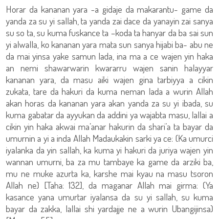
Horar da kananan yara -a gidaje da makarantu- game da
yanda za su yi sallah, ta yanda zai dace da yanayin zai sanya
su so ta, su kuma fuskance ta –koda ta hanyar da ba sai sun
yi alwalla, ko kananan yara mata sun sanya hijabi ba- abu ne
da mai yinsa yake samun lada, ina ma a ce wajen yin haka
an nemi shawarwarin kwararru wajen sanin halayyar
kananan yara, da masu aiki wajen gina tarbiyya a cikin
zukata, tare da hakuri da kuma neman lada a wurin Allah
akan horas da kananan yara akan yanda za su yi ibada, su
kuma gabatar da ayyukan da addini ya wajabta masu, lallai a
cikin yin haka akwai ma’anar hakurin da shari’a ta bayar da
umurnin a yi a inda Allah Madaukakin sarki ya ce: (Ka umurci
iyalanka da yin sallah, ka kuma yi hakuri da juriya wajen yin
wannan umurni, ba za mu tambaye ka game da arziki ba,
mu ne muke azurta ka, karshe mai kyau na masu tsoron
Allah ne) [Taha: 132], da maganar Allah mai girma: (Ya
kasance yana umurtar iyalansa da su yi sallah, su kuma
bayar da zakka, lallai shi yardajje ne a wurin Ubangijinsa)