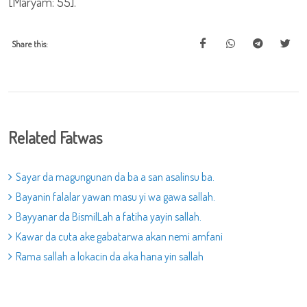
[Maryam: 55].
Share this:
Related Fatwas
Sayar da magungunan da ba a san asalinsu ba.
Bayanin falalar yawan masu yi wa gawa sallah.
Bayyanar da BismilLah a fatiha yayin sallah.
Kawar da cuta ake gabatarwa akan nemi amfani
Rama sallah a lokacin da aka hana yin sallah