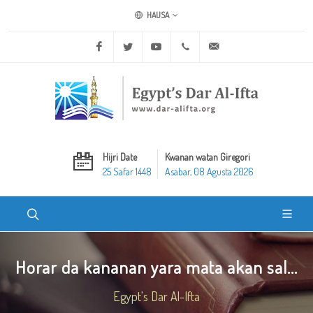
HAUSA
Facebook
Twitter
Youtube
+20 2 25970400
ask@dar-alifta.org
Hijri Date
Kwanan watan Giregori
25 Safar 1448
Asabar, 08 Agusta 2026
Horar da kananan yara mata akan sal...
Egypt's Dar Al-Ifta