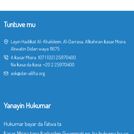
Tuntuve mu
Layin Hadiƙat Al- Khalideen, Al-Darrasa, Alƙahiran ƙasar Misira.
Akwatin Gidan waya 11675
A ƙasar Misira:
107
|
(02) 25970400
Na ƙasa da ƙasa:
+20 2 25970400
ask@dar-alifta.org
Yanayin Hukumar
Hukumar bayar da Fatwa ta
ƙasar Misira tana ƙarkashin Gwamnati ne, ba hukuma ba ce