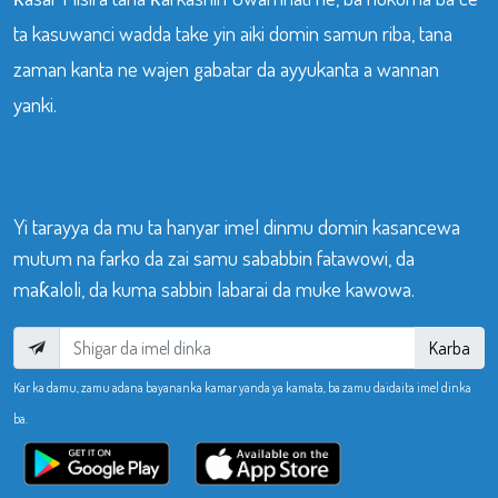
ta kasuwanci wadda take yin aiki domin samun riba, tana
zaman kanta ne wajen gabatar da ayyukanta a wannan
yanki.
Yi tarayya da mu ta hanyar imel dinmu domin kasancewa
mutum na farko da zai samu sababbin fatawowi, da
maƙaloli, da kuma sabbin labarai da muke kawowa.
Karba
Kar ka damu, zamu adana bayananka kamar yanda ya kamata, ba zamu daidaita imel dinka
ba.