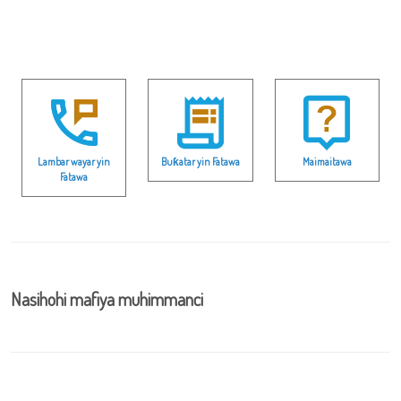
Lambar wayar yin
Buƙatar yin Fatawa
Maimaitawa
Fatawa
Nasihohi mafiya muhimmanci