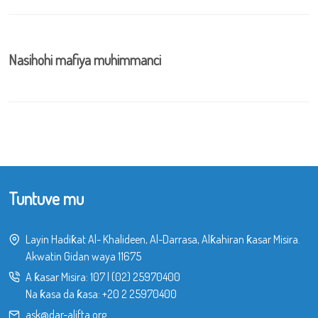
Nasihohi mafiya muhimmanci
Tuntuve mu
Layin Hadiƙat Al- Khalideen, Al-Darrasa, Alƙahiran ƙasar Misira.
Akwatin Gidan waya 11675
A ƙasar Misira:
107
|
(02) 25970400
Na ƙasa da ƙasa:
+20 2 25970400
ask@dar-alifta.org