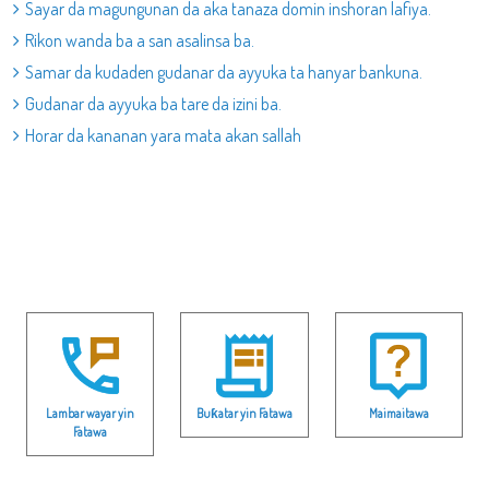
Sayar da magungunan da aka tanaza domin inshoran lafiya.
Rikon wanda ba a san asalinsa ba.
Samar da kudaden gudanar da ayyuka ta hanyar bankuna.
Gudanar da ayyuka ba tare da izini ba.
Horar da kananan yara mata akan sallah
Lambar wayar yin
Buƙatar yin Fatawa
Maimaitawa
Fatawa