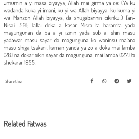
umurnin a yi masa biyayya, Allah mai girma ya ce: (Ya ku
wadanda kuka yi imani, ku yi wa Allah biyayya, ku kuma yi
wa Manzon Allah biyayya, da shugabannin cikinku..) [an-
Nisa’i: 59]; lallai doka a kasar Misra ta haramta yada
magungunan da ba a yi izinin yada sub a, shin masu
yadawar masu sayar da magunguna ko waninsu ma’ana
masu shiga tsakani, kaman yanda ya zo a doka mai lamba
(28) na dokar aikin sayar da magunguna, mai lamba (127) ta
shekarar 1955.
Share this:
Related Fatwas