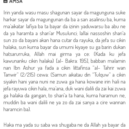
AMSA
Irin yanda wasu masu shagunan sayar da magunguna suke
harkar sayar da magungunan da ba a san asalinsu ba, kuma
ma’aikatar lafiya ba ta bayar da izinin yaduwarsu ba abu ne
da ya haramta a shari’ar Musulunci; lallai nassoshin shari’a
sun zo da bayani akan hana cutar da rayuka, da jefa su cikin
halaka, sun kuma bayar da umurni kiyaye su ga barin dukan
hatsarurruka, Allah mai girma ya ce: (Kada ku jefa
kawunanku cikin halaka) [al- Bakra: 195], babban malamin
nan Ibn Ashur ya fada a cikin littafinsa “al- Tahrir wan
Tanwir” (2/215) cewa: (Samun aikatau din “Tulquw” a cikin
siyakin hani yana nuni ne zuwa ga hana kowane irin hali na
jefa rayuwa cikin hala, ma’ana, duk wani dalili da zai kai zuwa
ga halaka da gangan, to shari’a ta hana, kuma haramun ne,
muddin ba wani dalili ne ya zo da zai sanya a cire wannan
haramcin ba).
Haka ma yada su saba wa shugaba ne da Allah ya bayar da