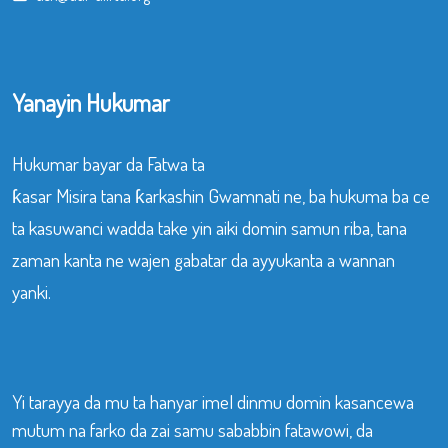
Yanayin Hukumar
Hukumar bayar da Fatwa ta
ƙasar Misira tana ƙarkashin Gwamnati ne, ba hukuma ba ce
ta kasuwanci wadda take yin aiki domin samun riba, tana
zaman kanta ne wajen gabatar da ayyukanta a wannan
yanki.
Yi tarayya da mu ta hanyar imel dinmu domin kasancewa
mutum na farko da zai samu sababbin fatawowi, da