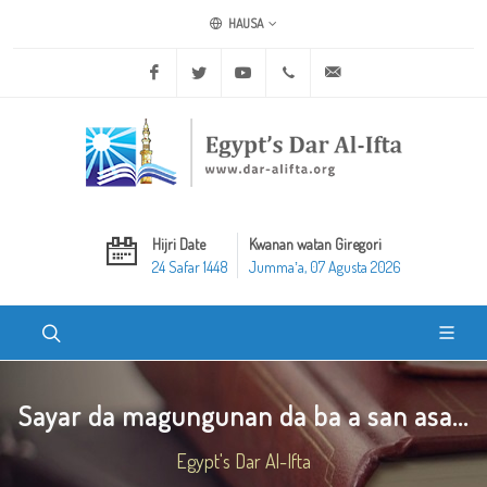
HAUSA
Facebook
Twitter
Youtube
+20 2 25970400
ask@dar-alifta.org
Hijri Date
Kwanan watan Giregori
24 Safar 1448
Jummaʼa, 07 Agusta 2026
Sayar da magungunan da ba a san asa...
Egypt's Dar Al-Ifta