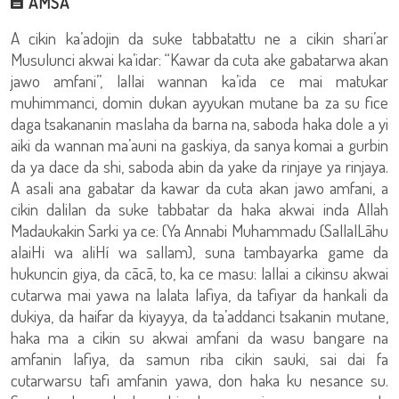
AMSA
A cikin ka’adojin da suke tabbatattu ne a cikin shari’ar
Musulunci akwai ka’idar: “Kawar da cuta ake gabatarwa akan
jawo amfani”, lallai wannan ka’ida ce mai matukar
muhimmanci, domin dukan ayyukan mutane ba za su fice
daga tsakananin maslaha da barna na, saboda haka dole a yi
aiki da wannan ma’auni na gaskiya, da sanya komai a gurbin
da ya dace da shi, saboda abin da yake da rinjaye ya rinjaya.
A asali ana gabatar da kawar da cuta akan jawo amfani, a
cikin dalilan da suke tabbatar da haka akwai inda Allah
Madaukakin Sarki ya ce: (Ya Annabi Muhammadu (SallalLãhu
alaiHi wa aliHí wa sallam), suna tambayarka game da
hukuncin giya, da cãcã, to, ka ce masu: lallai a cikinsu akwai
cutarwa mai yawa na lalata lafiya, da tafiyar da hankali da
dukiya, da haifar da kiyayya, da ta’addanci tsakanin mutane,
haka ma a cikin su akwai amfani da wasu bangare na
amfanin lafiya, da samun riba cikin sauki, sai dai fa
cutarwarsu tafi amfanin yawa, don haka ku nesance su.