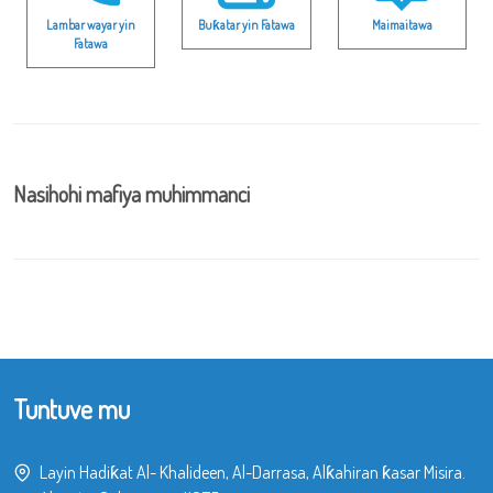
Lambar wayar yin
Buƙatar yin Fatawa
Maimaitawa
Fatawa
Nasihohi mafiya muhimmanci
Tuntuve mu
Layin Hadiƙat Al- Khalideen, Al-Darrasa, Alƙahiran ƙasar Misira.