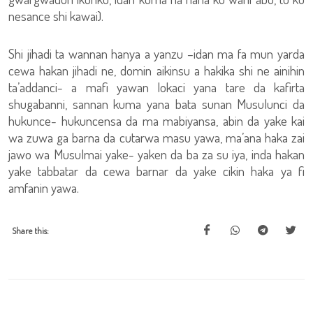
nesance shi kawai).
Shi jihadi ta wannan hanya a yanzu –idan ma fa mun yarda
cewa hakan jihadi ne, domin aikinsu a hakika shi ne ainihin
ta’addanci- a mafi yawan lokaci yana tare da kafirta
shugabanni, sannan kuma yana bata sunan Musulunci da
hukunce- hukuncensa da ma mabiyansa, abin da yake kai
wa zuwa ga barna da cutarwa masu yawa, ma’ana haka zai
jawo wa Musulmai yake- yaken da ba za su iya, inda hakan
yake tabbatar da cewa barnar da yake cikin haka ya fi
amfanin yawa.
Share this: