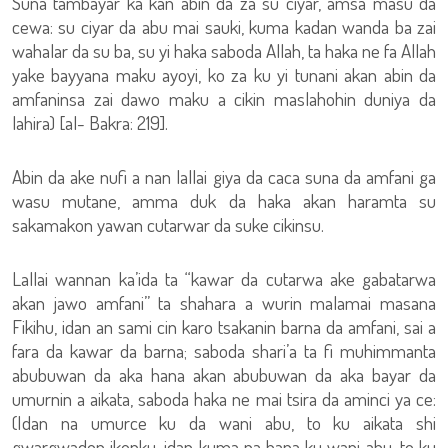
Suna tambayar ka kan abin da za su ciyar, amsa masu da
cewa: su ciyar da abu mai sauki, kuma kadan wanda ba zai
wahalar da su ba, su yi haka saboda Allah, ta haka ne fa Allah
yake bayyana maku ayoyi, ko za ku yi tunani akan abin da
amfaninsa zai dawo maku a cikin maslahohin duniya da
lahira) [al- Bakra: 219].
Abin da ake nufi a nan lallai giya da caca suna da amfani ga
wasu mutane, amma duk da haka akan haramta su
sakamakon yawan cutarwar da suke cikinsu.
Lallai wannan ka’ida ta “kawar da cutarwa ake gabatarwa
akan jawo amfani” ta shahara a wurin malamai masana
Fikihu, idan an sami cin karo tsakanin barna da amfani, sai a
fara da kawar da barna; saboda shari’a ta fi muhimmanta
abubuwan da aka hana akan abubuwan da aka bayar da
umurnin a aikata, saboda haka ne mai tsira da aminci ya ce:
(Idan na umurce ku da wani abu, to ku aikata shi
gwargwadon ikonku, idan kuma na hana ku wani abu, to ku