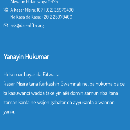
Akwatin Gidan waya 11675
A ƙasar Misira:
107
|
(02) 25970400
Na ƙasa da ƙasa:
+20 2 25970400
ask@dar-alifta.org
Yanayin Hukumar
Hukumar bayar da Fatwa ta
ƙasar Misira tana ƙarkashin Gwamnati ne, ba hukuma ba ce
ta kasuwanci wadda take yin aiki domin samun riba, tana
zaman kanta ne wajen gabatar da ayyukanta a wannan
yanki.