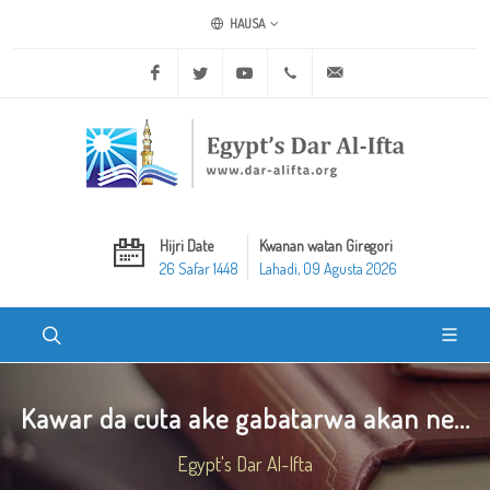
HAUSA
Facebook
Twitter
Youtube
+20 2 25970400
ask@dar-alifta.org
Hijri Date
Kwanan watan Giregori
26 Safar 1448
Lahadi, 09 Agusta 2026
Kawar da cuta ake gabatarwa akan ne...
Egypt's Dar Al-Ifta