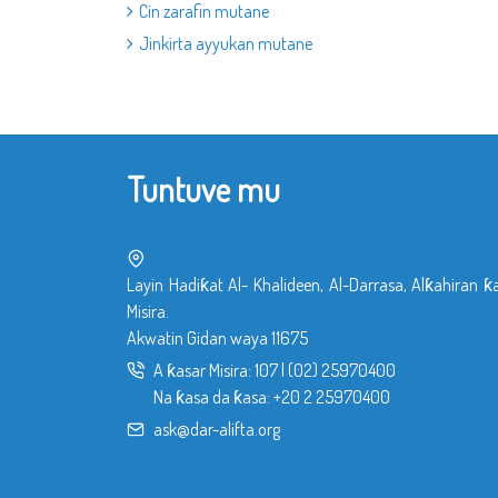
Cin zarafin mutane
Jinkirta ayyukan mutane
Tuntuve mu
Layin Hadiƙat Al- Khalideen, Al-Darrasa, Alƙahiran ƙ
Misira.
Akwatin Gidan waya 11675
A ƙasar Misira:
107
|
(02) 25970400
Na ƙasa da ƙasa:
+20 2 25970400
ask@dar-alifta.org