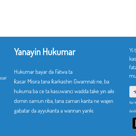
Yanayin Hukumar
Yi
ka
fat
Hukumar bayar da Fatwa ta
mu
asar
ƙasar Misira tana ƙarkashin Gwamnati ne, ba
hukuma ba ce ta kasuwanci wadda take yin aiki
domin samun riba, tana zaman kanta ne wajen
Kar 
gabatar da ayyukanta a wannan yanki.
daid