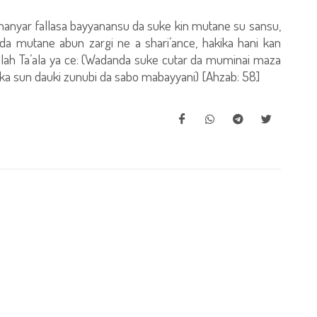
hanyar fallasa bayyanansu da suke kin mutane su sansu,
 da mutane abun zargi ne a shari’ance, hakika hani kan
 Allah Ta’ala ya ce: (Wadanda suke cutar da muminai maza
kika sun dauki zunubi da sabo mabayyani) [Ahzab: 58]