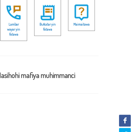
Lambar
Buƙatar yin
Maimaitawa
wayar yin
Fatawa
Fatawa
asihohi mafiya muhimmanci