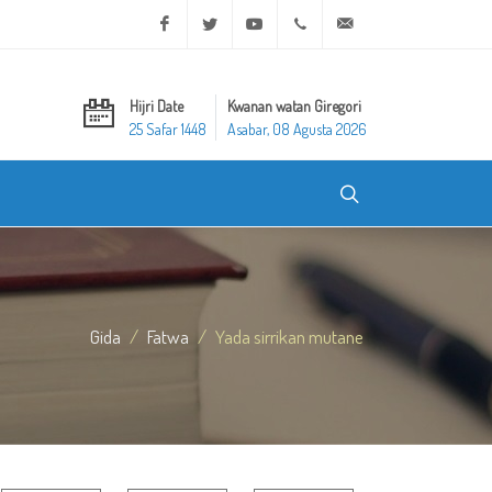
Facebook
Twitter
Youtube
+20 2 25970400
ask@dar-alifta.org
Hijri Date
Kwanan watan Giregori
25 Safar 1448
Asabar, 08 Agusta 2026
Gida
Fatwa
Yada sirrikan mutane