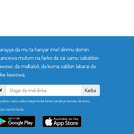
 tarayya da mu ta hanyar imel dinmu domin
sancewa mutum na farko da zai samu sababbin
awowi, da maƙaloli, da kuma sabbin labarai da
ke kawowa.
Karba
ka damu, zamu adana bayananka kamar yanda ya kamata, ba zamu
aita imel dinka ba.