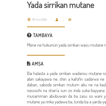
Yada sirrikan mutane
09 Yuni 2024
TAMBAYA
Mene ne hukuncin yada sirrikan wasu mutane n
AMSA
Bai halasta a yada sirrikan wadansu mutane na
abin sakayawa ne, shin a kafofin sadarwa ne
daban, saboda sirrikan mutum abu ne na kash
nassoshi na shari’a sun zo inda suka bayyan
musamman abubuwan da ba zasu so wani ya sa
mutane ya rinka yadawa ba, tunda ba a yarda ya