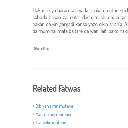
Hakanan ya haramta a yada sirrikan mutane ta 
saboda hakan zai cutar dasu, to shi dai cutar
hakan da yin gargadi kansa yazo cikin shari’a,
da muminai mata ba tare da wani laifi ba to ha
Share this:
Related Fatwas
Bibiyan sirrin mutane
Yada ilimin mamaci.
Tsarkake mutane