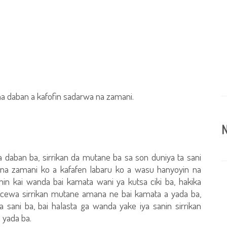
a daban a kafofin sadarwa na zamani.
N
 daban ba, sirrikan da mutane ba sa son duniya ta sani
 na zamani ko a kafafen labaru ko a wasu hanyoyin na
in kai wanda bai kamata wani ya kutsa ciki ba, hakika
a cewa sirrikan mutane amana ne bai kamata a yada ba,
ni ba, bai halasta ga wanda yake iya sanin sirrikan
 yada ba.