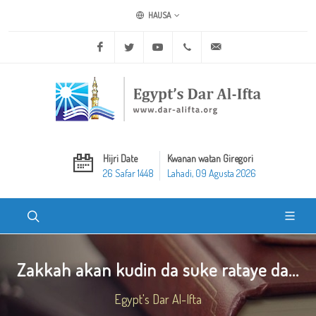
HAUSA
Facebook
Twitter
Youtube
+20 2 25970400
ask@dar-alifta.org
Hijri Date
Kwanan watan Giregori
26 Safar 1448
Lahadi, 09 Agusta 2026
Zakkah akan kudin da suke rataye da...
Egypt's Dar Al-Ifta