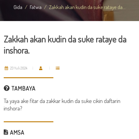
Gida
Fatwa
Zakkah akan kudin da suke rataye da...
Zakkah akan kudin da suke rataye da
inshora.
23 Yuli 2024
TAMBAYA
Ta yaya ake fitar da zakkar kudin da suke cikin daftarin
inshora?
AMSA