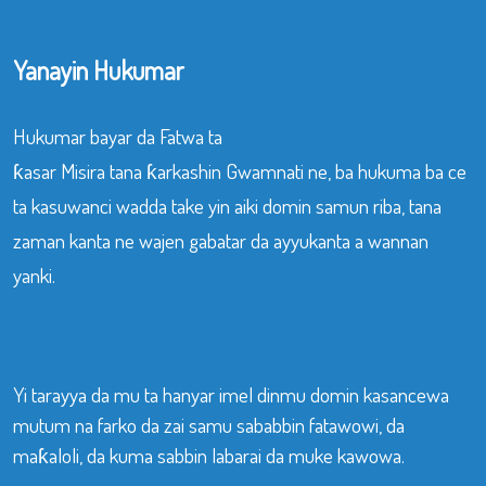
Yanayin Hukumar
Hukumar bayar da Fatwa ta
ƙasar Misira tana ƙarkashin Gwamnati ne, ba hukuma ba ce
ta kasuwanci wadda take yin aiki domin samun riba, tana
zaman kanta ne wajen gabatar da ayyukanta a wannan
yanki.
Yi tarayya da mu ta hanyar imel dinmu domin kasancewa
mutum na farko da zai samu sababbin fatawowi, da
maƙaloli, da kuma sabbin labarai da muke kawowa.