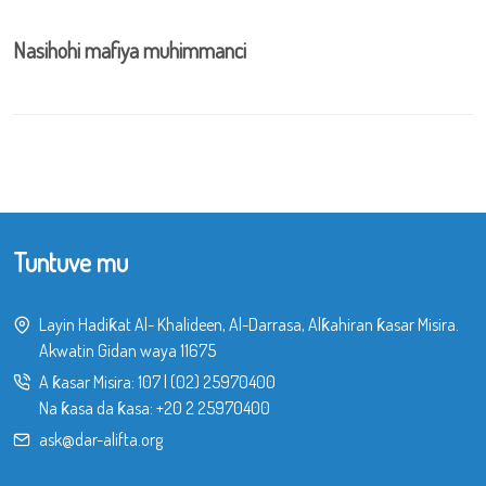
Nasihohi mafiya muhimmanci
Tuntuve mu
Layin Hadiƙat Al- Khalideen, Al-Darrasa, Alƙahiran ƙasar Misira.
Akwatin Gidan waya 11675
A ƙasar Misira:
107
|
(02) 25970400
Na ƙasa da ƙasa:
+20 2 25970400
ask@dar-alifta.org