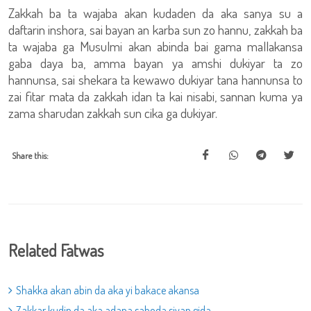
Zakkah ba ta wajaba akan kudaden da aka sanya su a
daftarin inshora, sai bayan an karba sun zo hannu, zakkah ba
ta wajaba ga Musulmi akan abinda bai gama mallakansa
gaba daya ba, amma bayan ya amshi dukiyar ta zo
hannunsa, sai shekara ta kewawo dukiyar tana hannunsa to
zai fitar mata da zakkah idan ta kai nisabi, sannan kuma ya
zama sharudan zakkah sun cika ga dukiyar.
Share this:
Related Fatwas
Shakka akan abin da aka yi bakace akansa
Zakkar kudin da aka adana saboda siyan gida