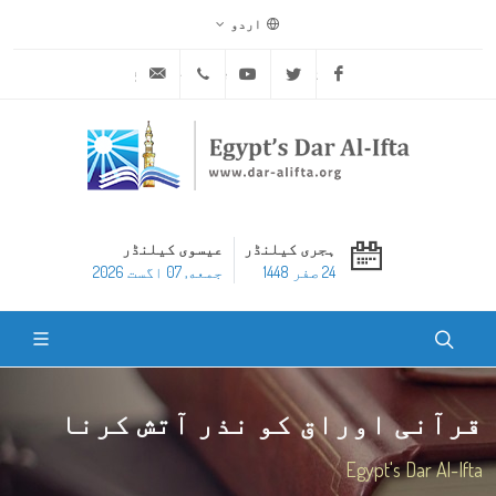
اردو
ask@dar-alifta.org
+20 2 25970400
Youtube
Twitter
Facebook
ہجری کیلنڈر
عیسوی کیلنڈر
24 صفر 1448
جمعه, 07 اگست 2026
قرآنی اوراق کو نذر آتش کرنا
Egypt's Dar Al-Ifta