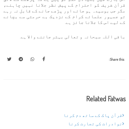
قرآن شریف کو احترام کے پیش نظر جلانا نہیں چاہئے،
مگر جب بوسیدہ ہو جائے اور پڑھے جانے کے قابل نہ رہے
تو جمہور علمائے کرام کے نزدیک بے حرمتی سے بچانے
کے لیے اس کا جلانا جائز ہے.
باقی اللہ سبحانہ و تعالی بہتر جاننے والا ہے.
Share this:
Related Fatwas
قرآن پاک کے ساتھ دم کرنا
نوادرات کی تجارت کرنا