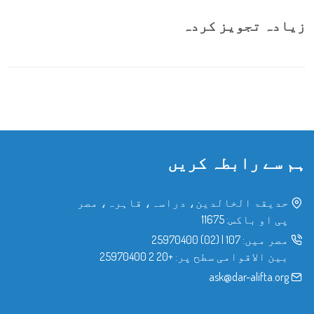
زیادہ تجویز کردہ
ہم سے رابطہ کریں
حدیقۃ الخالدین، دراسہ، قاہرہ، مصر
پی او باکس: 11675
مصر میں:
107
|
(02) 25970400
بین الاقوامی سطح پر:
+20 2 25970400
ask@dar-alifta.org