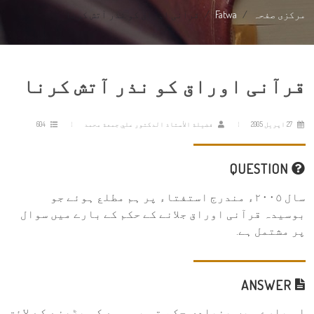
مرکزی صفحہ
Fatwa
قرآنی اوراق کو نذر آتش کرنا
قرآنی اوراق کو نذر آتش کرنا
27 اپریل 2005
فضيلة الأستاذ الدكتور علي جمعة محمد
604
QUESTION
سال ٢٠٠٥ء مندرج استفتاء پر ہم مطلع ہوئے جو
بوسیدہ قرآنی اوراق جلانے کے حکم کے بارے میں سوال
پر مشتمل ہے.
ANSWER
اس بارے میں بنیادی حکم تو یہی ہے کہ پڑھنے کے لائق