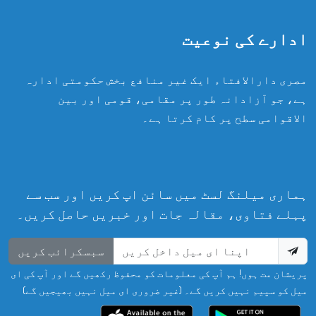
ادارے کی نوعیت
مصری دارالافتاء ایک غیر منافع بخش حکومتی ادارہ
ہے، جو آزادانہ طور پر مقامی، قومی اور بین
الاقوامی سطح پر کام کرتا ہے۔
ہماری میلنگ لسٹ میں سائن اپ کریں اور سب سے
پہلے فتاوی، مقالہ جات اور خبریں حاصل کریں۔
سبسکرائب کریں
پریشان مت ہوں! ہم آپ کی معلومات کو محفوظ رکھیں گے اور آپ کی ای
میل کو سپیم نہیں کریں گے۔ (غیر ضروری ای میل نہیں بھیجیں گے)