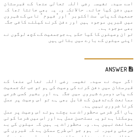
اسے سیدہ نفیسہ رضی اللہ تعالی عنھا کے قبرستان
میں دفن کیا جائے۔ حالانکہ وہ یہ بھی جانتا تھا کہ
جمعیت کے پاس " ست اکتوبر " اور" فیوم " نامی کے شہروں
میں قبریں موجود ہیں اور دفن کرنے کیلئے کافی جگہ
بھی موجود ہے۔
تو ان وصیتوں کا کیا حکم ہے جوجمعیت کے کچھ لوگوں نے
اپنی میتوں کے بارے میں بتائی ہیں
ANSWER
اگر میت نے سیدہ نفیسہ رضی اللہ تعالی عنھا کے
قبرستان میں دفن کرنے کی وصیت کی ہو تو جب تک جمعیت
کے پاس دوسرے شہروں میں جگہ ہے اور بغیر کسی شرعی
ممانعت کےتدفین کے قابل بھی ہے تو اس وصیت پر عمل
کرنا ضروری نہیں ہے۔
ہاں اگر شرعی محظورات سے بچتے ہوئے اس وصیت پر عمل
ہوسکتا ہے تو یہ مستحسن عمل ہے اور اس میں شرعا کوئی
ممانعت نہیں ہے۔ وہ محظورات یہ ہیں کہ میتوں کی بے
حرمتی وغیرہ نہ ہو، جو اس طرح ممکن ہے کہ قبروں کی
مختلف منزلیں بنائی جائیں، یا پہلی میتوں کو