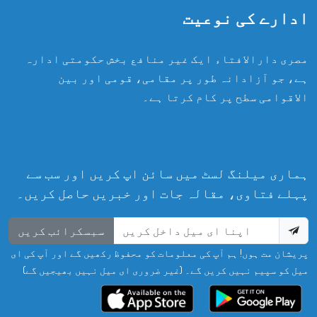
ادارے کی نوعیت
مصری دارالافتاء ایک غیر منافع بخش حکومتی ادارہ
ہے، جو آزادانہ طور پر مقامی، قومی اور بین
الاقوامی سطح پر کام کرتا ہے۔
ہماری میلنگ لسٹ میں سائن اپ کریں اور سب سے
پہلے فتاوی، مقالہ جات اور خبریں حاصل کریں۔
سبسکرائب کریں
پریشان مت ہوں! ہم آپ کی معلومات کو محفوظ رکھیں گے اور آپ کی ای
میل کو سپیم نہیں کریں گے۔ (غیر ضروری ای میل نہیں بھیجیں گے)