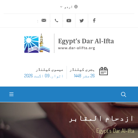
اردو
ask@dar-alifta.org
+20 2 25970400
Youtube
Twitter
Facebook
ہجری کیلنڈر
عیسوی کیلنڈر
26 صفر 1448
اتوار, 09 اگست 2026
ازدحام المقابر
Egypt's Dar Al-Ifta