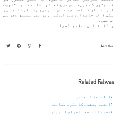
تابوتوں کے ذریعےاس طرح ڈھانپا جائے کہ وہ تابوت
اوپر سے ان کے اجسام سے مس نہ ہوں، پھر اس تابوت پر
مٹی ڈالی جائے اورپھر اس کے اوپر نئی میتیں دفن کی
جائیں۔
واللہ تعالی اعلم بالصواب۔
Share this:
Related Fatwas
القوامة کا معنی
انتہا پسندی کا فکری مقابلہ
تحیۃ المسجد الحرام کا بیان