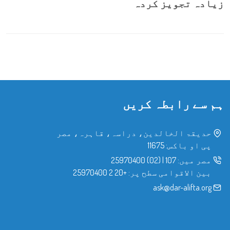
زیادہ تجویز کردہ
ہم سے رابطہ کریں
حدیقۃ الخالدین، دراسہ، قاہرہ، مصر
پی او باکس: 11675
مصر میں:
107
|
(02) 25970400
بین الاقوامی سطح پر:
+20 2 25970400
ask@dar-alifta.org