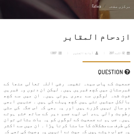
مرکزی صفحہ
Fatwa
ازدحام المقابر
ازدحام المقابر
02 اگست 2017
أمانة الفتوى
13897
QUESTION
جمعیت کے پاس سیدہ نفیسہ رضی اللہ تعالی عنھا کے
قبرستان میں کچھ قبریں ہیں۔ لیکن ان دنوں وہ قبریں
فوت شدہ لوگوں سے بھری ہوئی ہیں۔ ان میں سے کچھ
بالکل میتیں نئی ہیں کچھ پہلے کی ہیں ۔ جنہیں ابھی
دو سال نہیں گزرے ہیں اور یہ بھی کہ اس جگہ کی مٹی
رطوبت والی ہے، اس لیے جسم دیر کے ساتھ ختم ہوتے
ہیں۔ جب ہم نے جمعیت کے لوگوں کو یہ بات بتائی توان
کی طرف سےمشکلات کا سامنا کرنا پڑا ۔ ان میں سے اکثر
یہ جواب دیتے ہیں کہ میت نے انہیں یہ وصیت کی تھی کہ