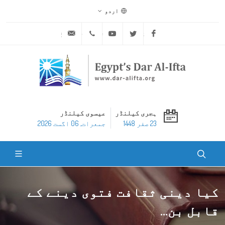
اردو
ask@dar-alifta.org
+20 2 25970400
Youtube
Twitter
Facebook
ہجری کیلنڈر
عیسوی کیلنڈر
23 صفر 1448
جمعرات, 06 اگست 2026
کیا دینی ثقافت فتوی دینے کے
قابل بن...