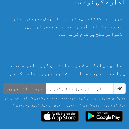
ادارے کی نوعیت
مصری دارالافتاء ایک غیر منافع بخش حکومتی ادارہ
ہے، جو آزادانہ طور پر مقامی، قومی اور بین
الاقوامی سطح پر کام کرتا ہے۔
ہماری میلنگ لسٹ میں سائن اپ کریں اور سب سے
پہلے فتاوی، مقالہ جات اور خبریں حاصل کریں۔
سبسکرائب کریں
پریشان مت ہوں! ہم آپ کی معلومات کو محفوظ رکھیں گے اور آپ کی ای
میل کو سپیم نہیں کریں گے۔ (غیر ضروری ای میل نہیں بھیجیں گے)