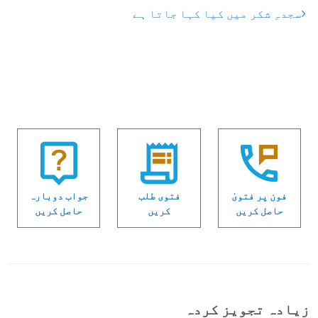
سجدہِ شکر میں کیا کہا جاتا ہے
فون پر فتویٰ
فتوی طلب
جواب دوبارہ
حاصل کریں
کریں
حاصل کریں
زیادہ تجویز کردہ