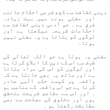
دینی ثقافت سے کچھ شرعی احکام جاننے
اور
مفتی ہونے میں بہت زیادہ
فرق ہے ۔ جو آدمی دینی ثقافت سے
احکاماتِ شریعہ سیکھتا ہے اور
لوگوں کو بتاتا ہے وہ مفتی نہیں
ہوتا۔
مفتی وہ ہوتا ہے جو اللہ تعالی کی
طرف سے اس کے دین کا ابلاغ کرتا ہے
اور لوگوں کو اس کی مراد بتاتا
ہے اور ساتھ یہ بھی جانتا ہے کہ
واقعہ پر کیسے حکم الٰہی صادر
کرنا ہے جو اس واقعہ کے مناسب ہو
۔ اور اس سے مقاصدِ شریعت متحقق
ہوں اور مخلوق کی مصلحت سے بھی
مطابقت رکھتا ہو ۔