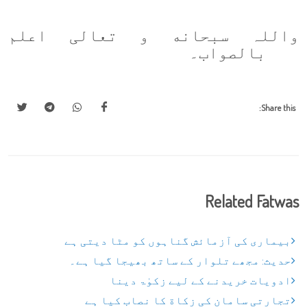
واللہ سبحا
نه
و تعالی اعلم
بالصواب۔
Share this:
Related Fatwas
بیماری کی آزمائش گناہوں کو مٹا دیتی ہے
حدیث: مجھے تلوار کے ساتھ بھیجا گیا ہے۔
ادویات خریدنے کے لیے زکوٰۃ دینا
تجارتی سامان کی زکاة کا نصاب کیا ہے