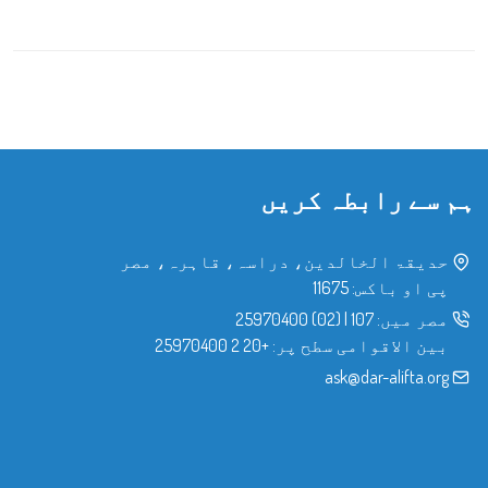
ہم سے رابطہ کریں
حدیقۃ الخالدین، دراسہ، قاہرہ، مصر
پی او باکس: 11675
مصر میں:
107
|
(02) 25970400
بین الاقوامی سطح پر:
+20 2 25970400
ask@dar-alifta.org