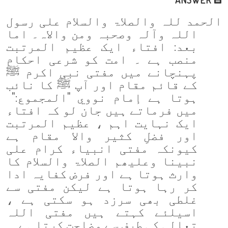
الحمد للہ والصلاۃ والسلام علی رسول
اللہ وآلہ وصحبہ ومن والاہ۔ اما
بعد:
افتاء ایک عظیم المرتبت
منصب ہے ۔ امت کو شرعی احکام
پہنچانے میں مفتی نبی اکرم ﷺ
کے قائم مقام اور آپ ﷺ کا نائب
ہوتا ہے
إمام نووي "المجموع
":
میں فرماتے ہیں جان لو کہ افتاء
ایک نہایت اہم ، عظیم المرتبت
اور فضلِ کثیر والا مقام ہے
کیونکہ مفتی انبیاء کرام علی
نبینا وعلیھم الصلاۃ والسلام کا
وارث ہوتا ہے اور فرض کفایہ ادا
کر رہا ہوتا ہے لیکن مفتی سے
غلطی بھی سرزد ہو سکتی ہے ،
اسیلئے کہتے ہیں مفتی اللہ
تعالی کی طرف سے وضاحت کرتا ہے۔