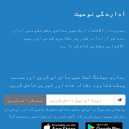
ادارے کی نوعیت
مصری دارالافتاء ایک غیر منافع بخش حکومتی ادارہ
ہے، جو آزادانہ طور پر مقامی، قومی اور بین
الاقوامی سطح پر کام کرتا ہے۔
ہماری میلنگ لسٹ میں سائن اپ کریں اور سب سے
پہلے فتاوی، مقالہ جات اور خبریں حاصل کریں۔
سبسکرائب کریں
پریشان مت ہوں! ہم آپ کی معلومات کو محفوظ رکھیں گے اور آپ کی ای
میل کو سپیم نہیں کریں گے۔ (غیر ضروری ای میل نہیں بھیجیں گے)