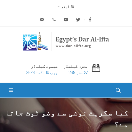
اردو
ask@dar-alifta.org
+20 2 25970400
Youtube
Twitter
Facebook
ہجری کیلنڈر
عیسوی کیلنڈر
27 صفر 1448
پير, 10 اگست 2026
کیا سگریٹ نوشی سے وضو ٹوٹ جاتا
ہے؟