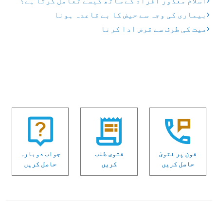
اسلام معذور افراد کے ساتھ کیسے تعامل کرتا ہے؟
بیماری کی وجہ سے حیض کا بے قاعدہ ہونا
میت کی طرف سے قرض ادا کرنا
فون پر فتویٰ
فتوی طلب
جواب دوبارہ
حاصل کریں
کریں
حاصل کریں