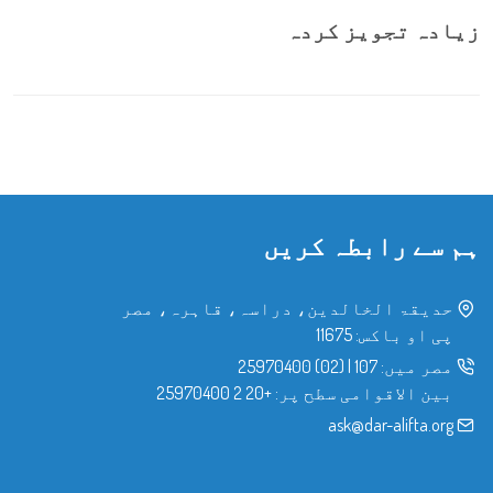
زیادہ تجویز کردہ
ہم سے رابطہ کریں
حدیقۃ الخالدین، دراسہ، قاہرہ، مصر
پی او باکس: 11675
مصر میں:
107
|
(02) 25970400
بین الاقوامی سطح پر:
+20 2 25970400
ask@dar-alifta.org