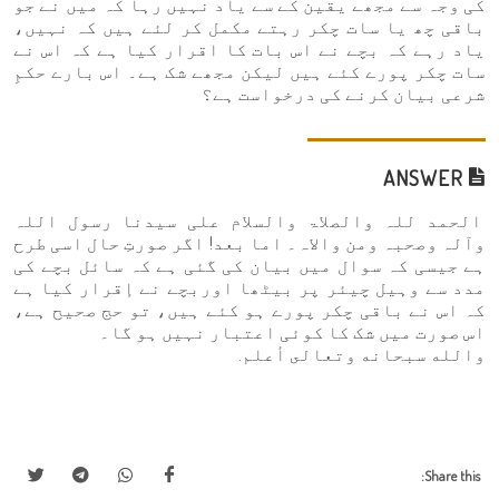
کی وجہ سے مجھے یقین کے سے یاد نہیں رہا کہ میں نے جو
باقی چھ یا سات چکر رہتے مکمل کر لئے ہیں کہ نہیں،
یاد رہے کہ بچے نے اس بات کا اقرار کیا ہے کہ اس نے
سات چکر پورے کئے ہیں لیکن مجھے شک ہے۔ اس بارے حکمِ
شرعی بیان کرنے کی درخواست ہے؟
ANSWER
الحمد للہ والصلاۃ والسلام علی سیدنا رسول اللہ
وآلہ وصحبہ ومن والاہ۔ اما بعد! اگر صورتِ حال اسی طرح
ہے جیسی کہ سوال میں بیان کی گئی ہے کہ سائل بچے کی
مدد سے وہیل چیئر پر بیٹھا اوربچے نے إقرار کیا ہے
کہ اس نے باقی چکر پورے ہو کئے ہیں، تو حج صحیح ہے،
اس صورت میں شک کا کوئی اعتبار نہیں ہو گا۔
والله سبحانه وتعالى أعلم.
Share this: