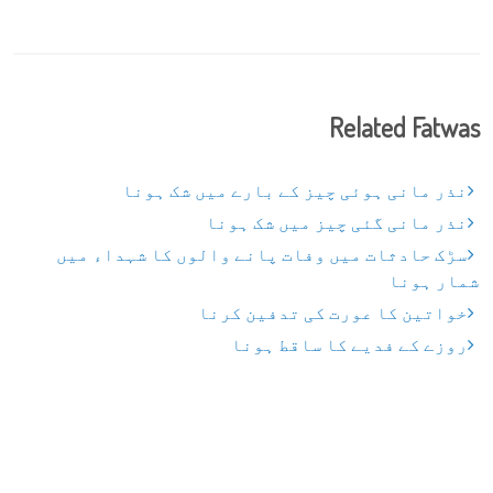
Related Fatwas
نذر مانی ہوئی چیز کے بارے میں شک ہونا
نذر مانی گئی چیز میں شک ہونا
سڑک حادثات میں وفات پانے والوں کا شہداء میں
شمار ہونا
خواتین کا عورت کی تدفین کرنا
روزے کے فدیے کا ساقط ہونا