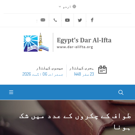
اردو
ask@dar-alifta.org
+20 2 25970400
Youtube
Twitter
Facebook
ہجری کیلنڈر
عیسوی کیلنڈر
23 صفر 1448
جمعرات, 06 اگست 2026
طواف کے چکروں کے عدد میں شک
ہونا