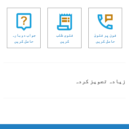
فون پر فتویٰ
فتوی طلب
جواب دوبارہ
حاصل کریں
کریں
حاصل کریں
زیادہ تجویز کردہ