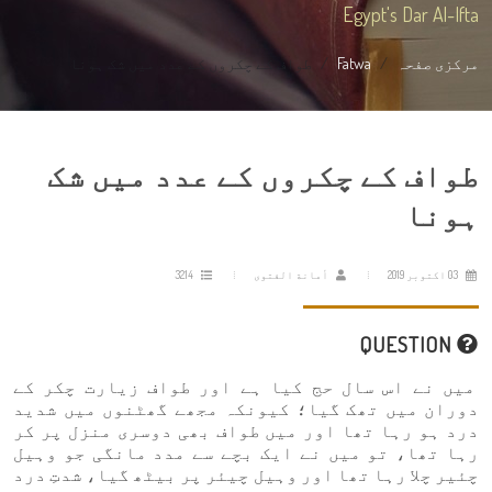
Egypt's Dar Al-Ifta
مرکزی صفحہ
Fatwa
طواف کے چکروں کے عدد میں شک ہونا
طواف کے چکروں کے عدد میں شک
ہونا
03 اکتوبر 2019
أمانة الفتوى
3214
QUESTION
میں نے اس سال حج کیا ہے اور طواف زیارت چکر کے
دوران میں تھک گیا؛ کیونکہ مجھے گھٹنوں میں شدید
درد ہو رہا تھا اور میں طواف بھی دوسری منزل پر کر
رہا تھا، تو میں نے ایک بچے سے مدد مانگی جو وہیل
چئیر چلا رہا تھا اور وہیل چیئر پر بیٹھ گیا، شدتِ درد