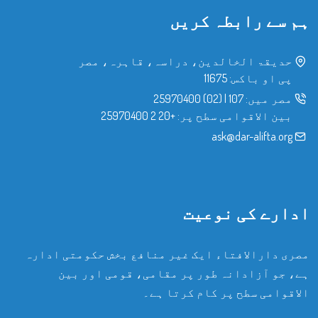
ہم سے رابطہ کریں
حدیقۃ الخالدین، دراسہ، قاہرہ، مصر
پی او باکس: 11675
مصر میں:
107
|
(02) 25970400
بین الاقوامی سطح پر:
+20 2 25970400
ask@dar-alifta.org
ادارے کی نوعیت
مصری دارالافتاء ایک غیر منافع بخش حکومتی ادارہ
ہے، جو آزادانہ طور پر مقامی، قومی اور بین
الاقوامی سطح پر کام کرتا ہے۔