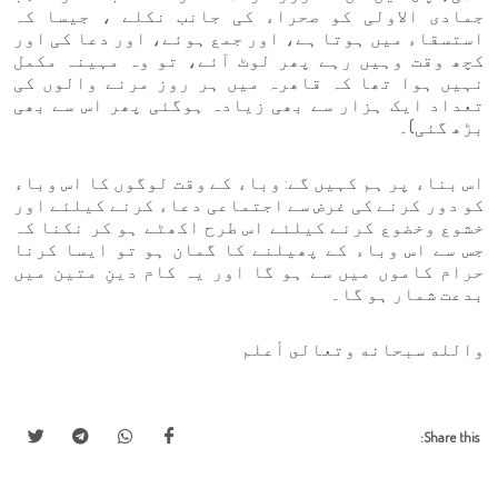
جمادی الاولی کو صحراء کی جانب نکلے ، جیسا کہ
استسقاء میں ہوتا ہے، اور جمع ہوئے، اور دعا کی اور
کچھ وقت وہیں رہے پھر لوٹ آئے، تو وہ مہینہ مکمل
نہیں ہوا تھا کہ قاھرہ میں ہر روز مرنے والوں کی
تعداد ایک ہزار سے بھی زیادہ ہوگئی پھر اس سے بھی
بڑھ گئی)۔
اس بناء پر ہم کہیں گے: وباء کے وقت لوگوں کا اس وباء
کو دور کرنے کی غرض سے اجتماعی دعاء کرنے کیلئے اور
خشوع وخضوع کرنے کیلئے اس طرح اکھٹے ہو کر نکنا کہ
جس سے اس وباء کے پھیلنے کا گمان ہو تو ایسا کرنا
حرام کاموں میں سے ہو گا اور یہ کام دینِ متین میں
بدعت شمار ہو گا۔
والله سبحانه وتعالى أعلم
Share this: