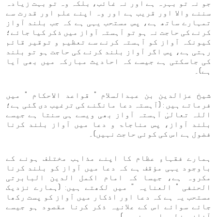
جو نہ تو بہرہ ہے اور نہ غائب، بلکہ وہ تو بہت زیادہ
سننے والا اور قریب ہے اور وہ اپنے علم اور قدرت سے
تمہارے ساتھ ہے، پس مستحب یہی ہے کہ جب بلند آواز
کرنے کی حاجت نہ ہو تو آہستہ آواز میں ذکر کیا جائے؛
کیونکہ آواز کو آہستہ کرنے سے تعظیم و توقیر قائم
رہتی ہے، پس اگر آواز بلند کرنے کی حاجت ہو تو بلند
کی جاسکتی ہے جیسے کہ احادیث مبارکہ میں بھی آیا
ہے)۔
شیخ عزالدین بن عبدالسلام " قواعد الاحکام " میں
فرماتے ہیں : (آہستہ دعا مانگنے کی ترغیب دی گئی ہے؛
اللہ تعالیٰ آہستہ آواز بھی ویسے ہی سنتا ہے جیسے
بلند آواز، پس مناجاۃ و دعا میں آواز بلند کرنا
فضول ہے اس کی کوئی حاجت نہیں)۔
ہمارے فقہاءِ عظام کا اپنے مذاہب مختلف ہونے کے
باوجود یہی مؤقف ہے کہ دعا میں آواز کو بلند کرنا
مکروہ ہے، جیسا کہ امام اکمل الدین البابرتی
الحنفی " العنایہ " میں لکھتے ہیں: (ہمارے نزدیک
مستحب یہ ہے کہ دعا اور اذکار میں آواز کو پست رکھا
جائے سوائے اس کے علانیہ ذکر کرنا مقصود ہو جیسے
آذان ، خطبہ اور وغیرہ)۔