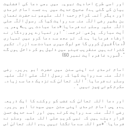
اور اسی طرح احادیث نبویہ میں بھی دعا کی افضلیت
بیان کی گئی ہے؛ صحیح حدیث میں ہے جسے امام ترمذی
اور دیگر آئمہ کرام رحمۃ اللہ علیھم نے حضرت نعمان
بن بشیر رضی اللّہ عنہ سے روایت کیا کہ رسول اللّٰہ صلی
اللّٰہ علیہ وسلم نے فرمایا: «دعا عبادت ہی ہے» پھر یہ
آیت مبارکہ پڑھی : ترجمہ: " اور تمہارے پروردگار نے
ارشاد فرمایا ہے کہ تم مجھ سے دعا کرو میں تمہاری
(دعا) قبول کروں گا جو لوگ میری عبادت سے ازراہ تکبر
کتراتے ہیں عنقریب جہنم میں ذلیل ہو کر داخل ہوں گے
"۔ (سورۃ غافر، آیت نمبر 60)
امام ترمذی نے اپنی سنن میں حضرت ابو ہریرہ رضی
اللّہ عنہ سے روایت کیا کہ رسول اللّٰہ صلی اللّٰہ علیہ
وسلم نے فرمایا: " اللہ تعالیٰ کے نزدیک دعا سے زیادہ
مکرم کوئی چیز نہیں " ۔
اور دعا اللہ تعالیٰ کے غضب کو روکنے کا ایک ذریعہ
ہے، پس امام ترمذی اپنی سنن میں سیدنا ابو ہریرہ
رضی اللّہ عنہ سے روایت کرتے ہیں اور اسے حدیثِ حسن
قرار دیتے ہیں کہ نبی کریم صلی اللہ علیہ وسلم نے
فرمایا: " «جو اللہ سے مانگتا نہیں ہے، اللہ تعالیٰ اس