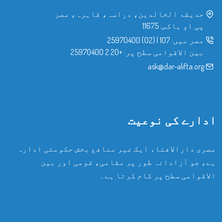
حدیقۃ الخالدین، دراسہ، قاہرہ، مصر
پی او باکس: 11675
مصر میں:
107
|
(02) 25970400
بین الاقوامی سطح پر:
+20 2 25970400
ask@dar-alifta.org
ادارے کی نوعیت
مصری دارالافتاء ایک غیر منافع بخش حکومتی ادارہ
ہے، جو آزادانہ طور پر مقامی، قومی اور بین
الاقوامی سطح پر کام کرتا ہے۔