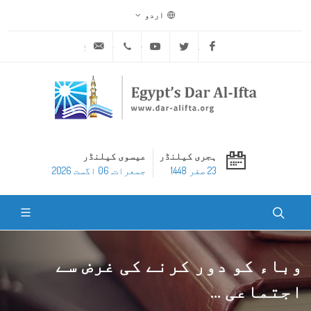
اردو
ask@dar-alifta.org
+20 2 25970400
Youtube
Twitter
Facebook
ہجری کیلنڈر
عیسوی کیلنڈر
23 صفر 1448
جمعرات, 06 اگست 2026
وباء کو دور کرنے کی غرض سے
اجتماعی ...