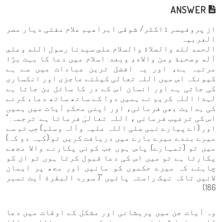
ANSWER
از پروفیسر ڈاکٹر/ شوقی ابراھیم علام مفتی دیار مصر
العربیہ
الحمد لله والصلاة والسلام على سيدنا رسول الله وعلى
آله وصحبة ومن والاه، وبعد: اسلام میں دعا کا بہت بڑا
مرتبہ ہے، اور یہ افضل ترین عبادات میں سے ہے
کیونکہ اس میں اللہ تعالی کیلئے عاجزی اور انکساری
کی جاتی ہے اور انسان اس کے در کا سائل بن جاتا ہے
لہذا اللہ کریم نے ہمیں دوا کے ساتھ ساتھ دعاء کرنے
کی ہدایت بھی فرمائی، اور اپنی محکم آیات میں ہمیں
اس کی ترغیب فرمائی ، اللہ تعالیٰ فرماتا ہے: ترجمہ: "
اور (اے پیارے نبی صلی اللہ علیہ وآلہ وسلم) جب تم سے
میرے بندے میرے بارے میں دریافت کریں تو (کہہ دو کہ)
میں تو (تمہارے) پاس ہوں جب کوئی پکارنے والا مجھے
پکارتا ہے تو میں اس کی دعا قبول کرتا ہوں تو ان کو
چاہئے کہ میرے حکموں کو مانیں اور مجھ پر ایمان
لائیں تاکہ نیک راستہ پائیں "( سورۃ البقرة آیت نمبر
186)
وہ آیات جن میں پریشانی اور مشکل کے اوقات میں دعا