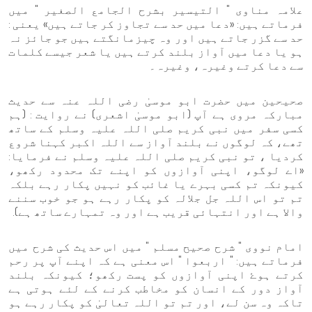
علامہ مناوی " التیسیر بشرح الجامع الصغیر " میں
فرماتے ہیں: «دعا میں حد سے تجاوز کر جاتے ہیں» یعنی :
حد سے گزر جاتے ہیں اور وہ چیزمانگتے ہیں جو جائز نہ
ہو یا دعا میں آواز بلند کرتے ہیں یا شعر جیسے کلمات
سے دعا کرتے وغیرہ، وغیرہ۔
صحیحین میں حضرت ابو موسیٰ رضی اللہ عنہ سے حدیث
مبارکہ مروی ہے آپ (ابو موسیٰ اشعری) نے روایت : (ہم
کسی سفر میں نبی کریم صلی اللہ علیہ وسلم کے ساتھ
تھے، کہ لوگوں نے بلند آواز سے اللہ اکبر کہنا شروع
کردیا ، تو نبی کریم صلی اللہ علیہ وسلم نے فرمایا:
«اے لوگو، اپنی آوازوں کو اپنے تک محدود رکھو،
کیونکہ تم کسی بہرے یا غائب کو نہیں پکار رہے بلکہ
تم تو اس اللہ جل جلالہ کو پکار رہے ہو جو خوب سننے
والا ہے اور انتہائی قریب ہے اور وہ تمہارے ساتھ ہے).
امام نووی " شرح صحیح مسلم " میں اس حدیث کی شرح میں
فرماتے ہیں: " اربعوا " اس معنی ہے کہ اپنے آپ پر رحم
کرتے ہوۓ اپنی آوازوں کو پست رکھو؛ کیونکہ بلند
آواز دور کے انسان کو مخاطب کرنے کے لئے ہوتی ہے
تاکہ وہ سن لے، اور تم تو اللہ تعالیٰ کو پکار رہے ہو