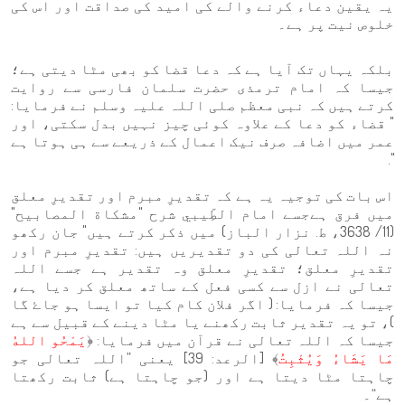
یہ یقین دعاء کرنے والے کی امید کی صداقت اور اس کی
خلوص نیت پر ہے۔
بلکہ یہاں تک آیا ہے کہ دعا قضا کو بھی مٹا دیتی ہے؛
جیسا کہ امام ترمذی حضرت سلمان فارسی سے روایت
کرتے ہیں کہ نبی معظم صلی اللہ علیہ وسلم نے فرمایا:
" قضاء کو دعا کے علاوہ کوئی چیز نہیں بدل سکتی، اور
عمر میں اضافہ صرف نیک اعمال کے ذریعے سے ہی ہوتا ہے
".
اس بات کی توجیہ یہ ہے کہ تقدیرِ مبرم اور تقدیرِ معلق
میں فرق ہےجسے امام الطِّيبي شرح "مشكاة المصابيح"
(11/ 3638، ط. نزار الباز) میں ذکر کرتے ہیں" جان رکھو
نہ اللہ تعالی کی دو تقدیریں ہیں: تقدیرِ مبرم اور
تقدیرِ معلق؛ تقدیرِ معلق وہ تقدیر ہے جسے اللہ
تعالی نے ازل سے کسی فعل کے ساتھ معلق کر دیا ہے،
جیسا کہ فرمایا: ( اگر فلان کام کیا تو ایسا ہو جاۓ گا
)، تو یہ تقدیر ثابت رکھنے یا مٹا دینے کے قبیل سے ہے
جیسا کہ اللہ تعالی نے قرآن میں فرمایا: ﴿
يَمْحُو اللهُ
مَا يَشَاءُ وَيُثْبِتُ
﴾ [الرعد: 39] یعنی ”اللہ تعالی جو
چاہتا مٹا دیتا ہے اور (جو چاہتا ہے) ثابت رکھتا
ہے“۔