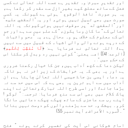
اور تقدیرِ مبرم: وہ تقدیر ہے جسے اللہ تعالی نے کسی
فعل کے ساتھ معلق کیے بغیر ازل سے مقدر کر رکھا ہے،
یہ ہر صورت " نافذ الوقوع " ہوتی ہے کیونکہ یہ کسی
صورت میں بھی تبیل نہیں ہوتی، اور یہ”المقضي عليه”
اور "المقضي له " پر موقوف نہیں ہوتی کیونکہ یہ اللہ
تعالی کے ” ما كان وما يكون، “ کے علم میں سے ہے اور جو
اس کے معلوم کے خلاف ہو وہ محال ہے، یہ "محو واثبات "
کے درپے ہونے والی والی اشیاء کے قبیل میں سے نہیں
ہے؛ اللہ تعالى نے فرمایا ہے: ﴿
لَا مُعَقِّبَ لِحُكْمِهِ
﴾
[الرعد: 41]] اهـ. یعنی: ” کوئی نہیں رد وبدل کر سکتا اس
کے حکم میں “. ۔
لیکن دعا کے کچھ آداب ہیں، جن کا خیال رکھنا ضروری
ہے اور یہ بھی کہ یہ خواہشات کے زیرِ اثر نہ ہو تاکہ
یہ دعاء ایسی بن جاۓ جیسی اللہ تعالیٰ چاہتا ہے، ان
آداب میں سے اہم ترین یہ بھی ہے کہ اس میں حد سے نہ
بڑھا جائے؛ اور اسی طرح اللہ تبارک وتعالیٰ نے اپنے
پاک کلام میں بھی اس سے منع فرمایا: ترجمہ: " لوگو !
اپنے رب سے عاجزی کے ساتھ چپکے چپکے دعائیں مانگا
کرو۔ بیشک وہ حد سے بڑھنے والوں کو دوست نہیں بناتا
" ۔ (سورۃ الأعراف، آیت نمبر 55)
امام شوکانی اس آیت کی تفسیر کرتے ہوئے " فتح