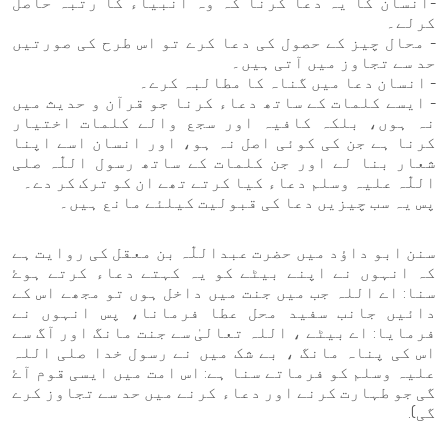
-انسان کا یہ دعا کرنا کہ وہ انبیاء کا رتبہ حاصل
کرلے۔
- محال چیز کے حصول کی دعا کرے تو اس طرح کی صورتیں
حد سے تجاوز میں آتی ہیں۔
- انسان دعا میں گناہ کا مطالبہ کرے۔
- ایسے کلمات کے ساتھ دعاء کرنا جو قرآن و حدیث میں
نہ ہوں، بلکہ کافیہ اور سجع والے کلمات اختیار
کرنا ہے جن کی کوئی اصل نہ ہو، اور انسان اسے اپنا
شعار بنا لے اور جن کلمات کے ساتھ رسول اللّٰہ صلی
اللّٰہ علیہ وسلم دعاء کیا کرتے تھے ان کو ترک کر دے۔
پس یہ سب چیزیں دعا کی قبولیت کیلئے مانع ہیں۔
سنن ابو داؤد میں حضرت عبداللّٰہ بن معقل کی روایت ہے
کہ انہوں نے اپنے بیٹے کو یہ کہتے دعاء کرتے ہوۓ
سنا: اے اللہ جب میں جنت میں داخل ہوں تو مجھے اس کے
دائیں جانب سفید محل عطا فرمانا، پس انہوں نے
فرمایا: اے بیٹے ، اللہ تعالیٰ سے جنت مانگ اور آگ سے
اس کی پناہ مانگ ، بے شک میں نے رسول خدا صلی اللہ
علیہ وسلم کو فرماتے سنا ہے: اس امت میں ایسی قوم آۓ
گی جو طہارت کرنے اور دعاء کرنے میں حد سے تجاوز کرے
گی).