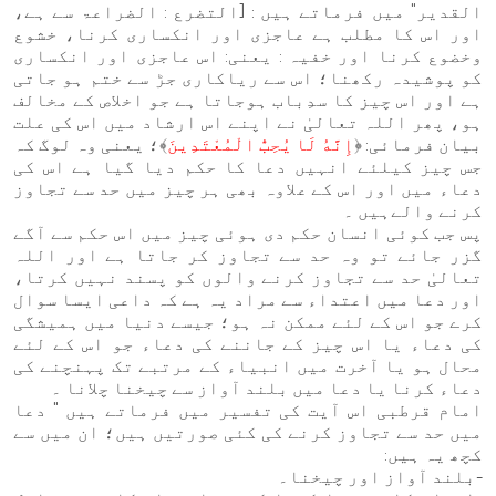
القدیر" میں فرماتے ہیں : [التضرع : الضراعۃ سے ہے،
اور اس کا مطلب ہے عاجزی اور انکساری کرنا، خشوع
وخضوع کرنا اور خفیہ : یعنی: اس عاجزی اور انکساری
کو پوشیدہ رکھنا؛ اس سے ریاکاری جڑ سے ختم ہو جاتی
ہے اور اس چیز کا سدِباب ہوجاتا ہے جو اخلاص کے مخالف
ہو، پھر اللہ تعالیٰ نے اپنے اس ارشاد میں اس کی علت
بیان فرمائی: ﴿
إِنَّهُ لَا يُحِبُّ الْمُعْتَدِينَ
﴾؛ یعنی وہ لوگ کہ
جس چیز کیلئے انہیں دعا کا حکم دیا گیا ہے اس کی
دعاء میں اور اس کے علاوہ بھی ہر چیز میں حد سے تجاوز
کرنے والےہیں ۔
پس جب کوئی انسان حکم دی ہوئی چیز میں اس حکم سے آگے
گزر جائے تو وہ حد سے تجاوز کر جاتا ہے اور اللہ
تعالیٰ حد سے تجاوز کرنے والوں کو پسند نہیں کرتا،
اور دعا میں اعتداء سے مراد یہ ہے کہ داعی ایسا سوال
کرے جو اس کے لئے ممکن نہ ہو؛ جیسے دنیا میں ہمیشگی
کی دعاء یا اس چیز کے جاننے کی دعاء جو اس کے لئے
محال ہو یا آخرت میں انبیاء کے مرتبے تک پہنچنے کی
دعاء کرنا یا دعا میں بلند آواز سے چیخنا چلانا ۔
امام قرطبی اس آیت کی تفسیر میں فرماتے ہیں " دعا
میں حد سے تجاوز کرنے کی کئی صورتیں ہیں؛ ان میں سے
کچھ یہ ہیں:
-بلند آواز اور چیخنا۔