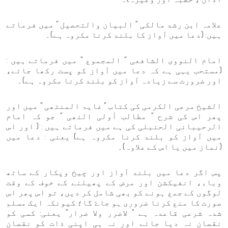
علامہ ابن رشد مالکی " البیان والتحصیل " میں فرماتے
ہیں: (دعا میں آواز کا بلند کرنا مکروہ ہے)۔
امام النووی الشافعی " المجموع " میں فرماتے ہیں :
(مستحب یہی ہے کہ دعا میں آواز کو پست رکھا جائے،
اور ضرورت سے زیادہ آواز کو بلند کرنا مکروہ ہے)۔
الشیخ مرعی الکرمی کی کتاب " غایۃ المنتھی " میں اور
پھر اس کی شرح " مطالب أولی النھی " جو کہ امام
الرحیبانی الحنبلی کی ہے میں فرماتے ہیں : ( اور اس
میں آواز کو بلند کرنا مکروہ ہے) یعنی : دعا میں
(نماز میں یا اس کے علاوہ)۔
پس اگر دعا میں بلند آواز اور چیخ وپکار کے ساتھ
وباء، انفیکشن اور مرض کے پھیلنے کے خوف کے وقت
لوگوں کے جمع ہونے کو بھی شامل کر دیں، تو اس پھر اس
صورت کا منع کرنا ضروری ہو جاۓ گا؛ کیونکہ ایک مسلم
شدہ شرعی قاعدہ ہے " لاضرر ولا ضرار" یعنی: کسی کو
نقصان نہ دیا جائے اور نہ ہی اپنی ذات کو نقصان