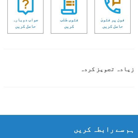
فون پر فتویٰ
فتوی طلب
جواب دوبارہ
حاصل کریں
کریں
حاصل کریں
زیادہ تجویز کردہ
ہم سے رابطہ کریں