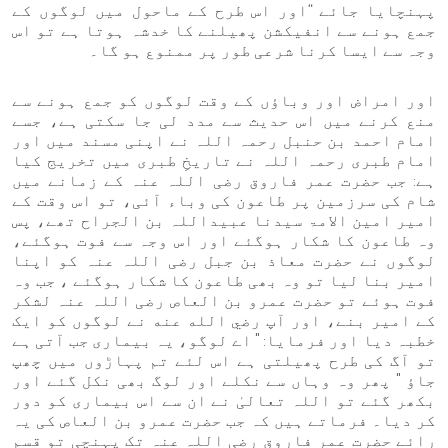
پہنچایا جائے “اور اس طرح کے ماحول میں لوگوں کے
جمع ہونے سے انفیکشن پھیلنے کا خدشہ ہوتا ہے تو اس
وجہ سے ایسا کرنا شرعی طور پر ممنوع ہو گا۔
اور امراض اور وباؤں کے وقت لوگوں کو جمع ہونے سے
منع کرنے میں اس حدیث سے مدد لی جا سکتی ہے، جسے
امام احمد بن حنبل رحمہ اللہ نے اپنی مسند میں اور
امام طبری رحمہ اللہ نے تاریخِ طبری میں تخریج کیا
ہے: جب حضرت عمر فاروق رضی اللہ عنہ کے زمانے میں
شام کی سرزمین پر طاعون کی وباء آئی، تو اس وقت کے
امیر امین الامۃ سیدنا عبیداللہ بن الجراح تھے، پس
وہ طاعون کا شکار ہوگئے اور اس وجہ سے فوت ہوگئے،
لوگوں نے حضرت معاذ بن جبل رضی اللہ عنہ کو اپنا
امیر بنا لیا تو وہ بھی طاعون کا شکار ہوگئے ، جب وہ
فوت ہوئے تو حضرت عمرو بن العاص رضی اللہ عنہ لشکر
کے امیر بنے، اور آپ رضي الله عنه نے لوگوں کو ایک
خطبہ دیا اور فرمایا: " اے لوگو، یہ بیماری جب آتی ہے
تو آگ کی طرح پھیلتی ہے اس لئے تم پہاڑوں میں چھپ
جاؤ " پھر وہ وہاں سے نکلے اور لوگ بھی نکل گئے اور
بکھر گئے تو اللہ تعالیٰ نے ان سے اس بیماری کو دور
کر دیا۔ فرماتے ہیں کہ جب حضرت عمرو بن العاص کی یہ
رائے حضرت عمر فاروق رضی اللہ عنہ تک پہنچی تو قسم