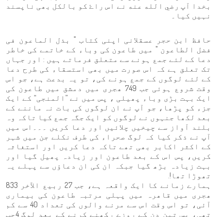
بخدا آپ رضي الله عنه نے اس راۓ کو بالکل بھی ناپسند
نہیں کیا۔
حافظ ابن حجر عسقلانی اپنی کتاب " بذل الماعون فی
فضل الطاعون " میں طاعون کی وباء کے خاتمے کی خاطر
دعا کے لئے جمع ہونے سے متعلق فرماتے ہیں : اور جہاں
تک تعلق ہے کہ اس صورت میں بھی استسقاء کی طرح دعا
کے لئے لوگوں کے جمع ہونے کی، تو یہ بدعت ہے، جو اس
وقت شروع ہوئی جب 749 ھجری میں دمشق میں طاعون کی
ایک بہت بڑی وباء پھیلی ، پس میں نے ”المنجی“ کے ایک
جزء کو پڑھا، جو آپ نے ان لوگوں کی بات نہ ماننے کے
بعد لکھا جنہوں نے لوگوں کو ایک جگہ جمع کیا تاکہ وہ
بلند آواز سے چیخیں چلائیں اور دعا کریں ۔۔۔اس میں
آپ نے ذکر کیا کہ لوگ صحراء کی طرف نکلے جن میں شہر
کے اکثر اکابر بھی تھے تاکہ دعا کریں اور استغاثہ
کریں، پس اس کے بعد طاعون اور زیادہ پھیل گیا اور
بہت زیادہ بڑھ گیا جبکہ ان کی ان دعاؤں سے پہلے یہ
تھوڑا تھا!.
ہمارے زمانے کا ایک واقعہ ہے، جب 27 ربیع الآخر 833
ھجری میں قاھرہ میں پہلی مرتبہ طاعون کی بیماری
آئی، تو اس وقت اس سے مرنے والوں کی تعداد 40 سے کم
تھی، پس تین دن کے روزے رکھنے کرنے کے بعد لوگ 4جب