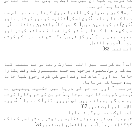
کا فرمایا گیا ان میں سے ایک یہ بھی ہے: اللہ تعالیٰ
فرماتا ہے: " ترجمہ:
" بھلا کون بےقرار کی التجا قبول کرتا ہے جب وہ اس سے
دعا کرتا ہے اور (کون اسکی) تکلیف کو دور کرتا ہے اور
(کون) تم کو زمین میں (اگلوں کا) جانشین بناتا ہے (یہ
سب کچھ خدا کرتا ہے) تو کیا خدا کے ساتھ کوئی اور
معبود بھی ہے ؟ (ہر گز نہیں) مگر تم غور بہت کم کرتے
ہو "۔ (سورۃ النمل
آیت نمبر 62)
اس آیت کریمہ میں اللہ تبارک وتعالی نے متنبہ کیا
ہے کہ وہی(معبود برحق) ہے جسے مصیبتوں کے وقت پکارا
جاتا ہے اور آفات کے وقت اسی کی طرف رجوع کیا جاتا
ہے؛ جیسا کہ فرمایا:
ترجمہ: " اور جب تم کو دریا میں تکلیف پہنچتی ہے
(یعنی ڈوبنے کا خوف ہوتا ہے) تو جن کو تم پکارا کرتے
ہو سب گم ہوجاتے ہیں اس (پروردگار) کے سوا ". (سورۃ
الإسراء، آیت نمبر 67)
اور ایک دوسری جگہ فرمایا:
ترجمہ: " جب تم کو کوئی تکلیف پہنچتی ہے تو اسی کے آگے
گڑگڑاتے ہو "۔ (سورۃ النحل، آیت نمبر 53)