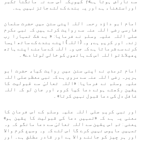
سے ناراض ہوتا ہے»؛ کیوںکہ اس سے نہ مانگنا تکبر
اوراستغناء ہے اور یہ بندے کے لئے جائز نہیں ہے۔
امام ابو داؤد رحمہ اللہ اپنی سنن میں حضرت سلمان
فارسی رضی اللہ عنہ سے روایت کرتے ہیں کہ نبی مکرم
صلی اللہ علیہ وسلم نے فرمایا: « بے شک تمہارا رب
زندہ اور کریم ہے، وہ (اللہ) اپنے بندے کے ساتھ ایسا
کرنے سے شرماتا ہے کہ جب وہ اللہ کے سامنے اپنے ہاتھ
پھیلاۓ تو اللہ اس کے ہاتھوں کو خالی لوٹا دے» ۔
امام ترمذی نے اپنی سنن میں روایت کیا، حضرت ابو
ہریرہ رضی اللہ عنہ سے مروی ہے کہ نبی معظم صلی اللہ
علیہ وسلم نے فرمایا: «اللہ تعالیٰ سے قبولیت کا
یقین رکھتے ہوئے دعا کیا کرو، اور جان لو کہ اللہ
غافل دل کی دعا قبول نہیں کرتا» ۔
اور نبی کریم صلی اللہ علیہ وسلم کے اس فرمان کا
معنی یہ ہے کہ «تمہیں دعا کی قبولیت کا یقین ہو»
یعنی : تم اس یقین سے اللہ تعالیٰ سے دعا مانگو کہ وہ
تمہیں مایوس نہیں کرے گا اس لئے کہ وہ وسیع کرم والا
اور ہر چیز کو جاننے والا ہے اور قادر مطلق ہے۔ اور