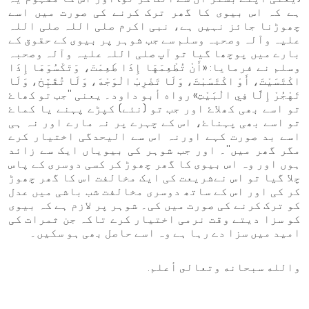
ہے کہ اس بیوی کا گھر ترک کرنے کی صورت میں اسے
چھوڑنا جائز نہیں ہے، نبی اکرم صلی اللہ صلی اللہ
علیہ وآلہ وصحبہ وسلم سے جب شوہر پر بیوی کے حقوق کے
بارے میں پوچھا گیا تو آپ صلی اللہ علیہ وآلہ وصحبہ
وسلم نے فرمایا: «أَنْ تُطْعِمَهَا إِذَا طَعِمْتَ، وَتَكْسُوَهَا إِذَا
اكْتَسَيْتَ، أَوْ اكْتَسَبْتَ، وَلَا تَضْرِبْ الْوَجْهَ، وَلَا تُقَبِّحْ، وَلَا
تَهْجُرْ إِلَّا فِي الْبَيْتِ» رواه أبو داود۔ یعنی ''جب تو کھاۓ
تو اسے بھی کھلاۓ اور جب تو (نئے) کپڑے پہنے یا کماۓ
تو اسے بھی پہناۓ، اس کے چہرے پر نہ مارے اور نہ ہی
اسے بد صورت کہے اورنہ اس سے الیحدگی اختیار کرے
مگر گھر میں''۔ اور جب شوہر کی بیویاں ایک سے زائد
ہوں اور وہ اس بیوی کا گھر چھوڑ کر کسی دوسری کے پاس
چلا گیا تو اس نےشریعت کی ایک مخالفت اس کا گھر چھوڑ
کر کی اور اس کے ساتھ دوسری مخالفت شب باشی میں عدل
کو ترک کرنے کی صورت میں کی۔ شوہر پر لازم ہے کہ بیوی
کو سزا دیتے وقت نرمی اختیار کرے تاکہ جن ثمرات کی
امید میں سزا دے رہا ہے وہ اسے حاصل بھی ہو سکیں۔
والله سبحانه وتعالى أعلم.