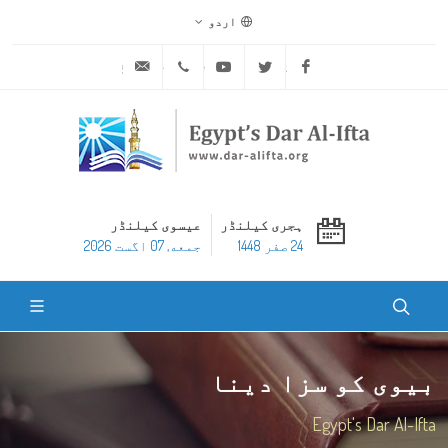
اردو
ask@dar-alifta.org
+20 2 25970400
Youtube
Twitter
Facebook
ہجری کیلنڈر
عیسوی کیلنڈر
24 صفر 1448
جمعه, 07 اگست 2026
بیوی کو سزا دینا
Egypt's Dar Al-Ifta