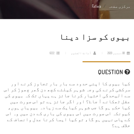
مرکزی صفحہ
Fatwa
بیوی کو سزا دینا
بیوی کو سزا دینا
08 دسمبر 2020
أمانة الفتوى
6222
QUESTION
کیا بیوی کا اپنی حدود سے بار بار تجاوز کرنے اور
سرکشی کرنے کی وجہ شوہر کیلئے کچھ دن گھر چھوڑ کر اس
سے الیحدگی اختیار کرنا جائز ہے یہاں تک کہ بیوی کی
عقل ٹھکانے آ جاۓ؟ اور اگر جائز ہے تو اس صورت میں
کیا حکم ہو گا جب شوہر کیایک سے زیادہ بیویاں ہوں،
کیونکہ اس صورت میں اس بیوی کی باری کے دن میں وہ اس
کے پاس نہیں ہو گا، تو کیا ایسا کرنا عدل وانصاف کے
خلاف ہے؟