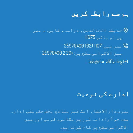
ہم سے رابطہ کریں
حدیقۃ الخالدین، دراسہ، قاہرہ، مصر
پی او باکس: 11675
مصر میں:
107
|
(02) 25970400
بین الاقوامی سطح پر:
+20 2 25970400
ask@dar-alifta.org
ادارے کی نوعیت
مصری دارالافتاء ایک غیر منافع بخش حکومتی ادارہ
ہے، جو آزادانہ طور پر مقامی، قومی اور بین
الاقوامی سطح پر کام کرتا ہے۔