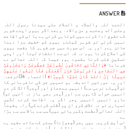
ANSWER
الحمد للہ والصلاۃ و السلام علی سيدنا رسول اللہ
وعلى آله وصحبه و من والاه۔ وبعد:اگر بیوی اپنے شوہر
کے حقوق ادا کرنے میں کوتاہی کرتی ہے یا اس کی اطاعت
نہیں کرتی تو شوہر کیلئے بیوی کو خفیف سزا دینا
جائز ہے، اور یہ اس صورت میں جب شوہر کا مقصد بیوی
کی اصلاح کرنا ہو، نہ کہ اس سے انتقام لینا اور اپنی
تسکینِ قلب کرنا مقصود ہو، جیسا کہ اللہ تعالى نے
فرمایا:
﴿وَاللَّاتِي تَخَافُونَ نُشُوزَهُنَّ فَعِظُوهُنَّ وَاهْجُرُوهُنَّ
فِي الْمَضَاجِعِ وَاضْرِبُوهُنَّ فَإِنْ أَطَعْنَكُمْ فَلَا تَبْغُوا عَلَيْهِنَّ
سَبِيلًا إِنَّ اللهَ كَانَ عَلِيًّا كَبِيرًا﴾
(النساء: 34)ترجمہ:
اور وہ عورتیں اندیشہ ہو تمہیں جن کی نافرمانی کا
تو (پہلے نرمی سے) انہیں سمجھاؤ اور (پھر) الگ کر دو
انہیں خواب گاہوں سے اور (پھر بھی باز نہ آئیں تو)
مارو انہیں انہیں پھر اگر وہ اطاعت کرنے لگیں
تمہاری تو نہ تلاش کرو ان پر (ظلم کرنے کی) راہ یقیناً
اللہ تعالی (عظمت وکبریائی میں) سب سے بالا سب سے بڑا
ہے
اس آیتِ کریمہ میں ہجر (چھوڑنا) بستر کے ساتھ مقید ہے
(یعنی اپنے بستر ان سے الگ کر لو) اور اس کا مفہوم یہ