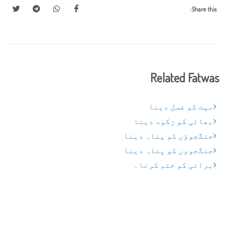
Share this:
Related Fatwas
میت کو غسل دینا
بھائی کو زکوٰۃ دینا
جنگجوؤں کو پناہ دینا
جنگجووں کو پناہ دینا
برائی کو ختم کرنا۔