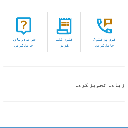
فون پر فتویٰ
فتوی طلب
جواب دوبارہ
حاصل کریں
کریں
حاصل کریں
زیادہ تجویز کردہ