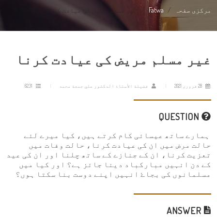
مرکزی صفحہ
Fatwa
غیر مسلم مریض کی عیادت کرنا
غیر مسلم مریض کی عیادت کرنا
28 فروری 2021
فضيلة الأستاذ الدكتور علي جمعة محمد
6231
QUESTION
ہمارے ساتھ عیسائی کام کرتے ہیں، کیا میرے لئے
حالت مرض میں ان کی عیادت کرنا، حالت وفات میں
تعزیت کرنا، ان کے جنازے کے ساتھ چلنا اور ان کی عید
کے دن انہیں مبارکباد دینا جائز ہے؟ اور کیا میں
مسلمانوں کی بجاۓ انہیں اپنے دوست بنا سکتا ہوں؟
ANSWER