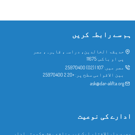
ہم سے رابطہ کریں
حدیقۃ الخالدین، دراسہ، قاہرہ، مصر
پی او باکس: 11675
مصر میں:
107
|
(02) 25970400
بین الاقوامی سطح پر:
+20 2 25970400
ask@dar-alifta.org
ادارے کی نوعیت
مصری دارالافتاء ایک غیر منافع بخش حکومتی ادارہ