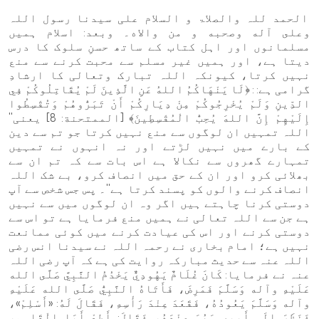
الحمد للہ والصلاۃ و السلام علی سيدنا رسول اللہ
وعلى آله وصحبه و من والاه۔ وبعد: اسلام ہمیں
مسلمانوں اور اہل کتاب کے ساتھ حسنِ سلوک کا درس
دیتا ہے، اور ہمیں غیر مسلم سے محبت کرنے سے منع
نہیں کرتا، کیونکہ اللہ تبارک وتعالی کا ارشادِ
گرامی ہے: : ﴿لَا يَنْهَاكُمُ اللهُ عَنِ الَّذِينَ لَمْ يُقَاتِلُوكُمْ فِي
الدِّينِ وَلَمْ يُخْرِجُوكُمْ مِنْ دِيَارِكُمْ أَنْ تَبَرُّوهُمْ وَتُقْسِطُوا
إِلَيْهِمْ إِنَّ اللهَ يُحِبُّ الْمُقْسِطِينَ﴾ [الممتحنة: 8] یعنی''
اللہ تمہیں ان لوگوں سے منع نہیں کرتا جو تم سے دین
کے بارے میں نہیں لڑتے اور نہ انہوں نے تمہیں
تمہارے گھروں سے نکالا ہے اس بات سے کہ تم ان سے
بھلائی کرو اور ان کے حق میں انصاف کرو، بے شک اللہ
انصاف کرنے والوں کو پسند کرتا ہے''۔ پس جس شخص سے آپ
دوستی کرنا چاہتے ہیں اگر وہ ان لوگوں میں سے نہیں
ہے جن سے اللہ تعالی نے ہمیں منع فرمایا ہے تو اس سے
دوستی کرنے اور اس کی عیادت کرنے میں کوئی ممانعت
نہیں ہے؛ امام بخاری نے رحمہ اللہ نے سیدنا انس رضی
اللہ عنہ سے حدیث مبارکہ روایت کی ہے کہ آپ رضی اللہ
عنہ نے فرمایا: كَانَ غُلَامٌ يَهُودِيٌّ يَخْدُمُ النَّبِيَّ صَلَّى الله
عَلَيْهِ وآله وَسَلَّمَ فَمَرِضَ، فَأَتَاهُ النَّبِيُّ صَلَّى الله عَلَيْهِ
وآله وَسَلَّمَ يَعُودُهُ، فَقَعَدَ عِنْدَ رَأْسِهِ، فَقَالَ لَهُ: «أَسْلِمْ»،
فَنَظَرَ إِلَى أَبِيهِ وَهُوَ عِنْدَهُ، فَقَالَ: أَطِعْ أَبَا الْقَاسِمِ،