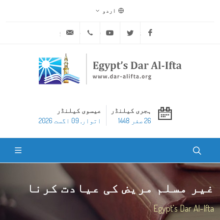
اردو
ask@dar-alifta.org
+20 2 25970400
Youtube
Twitter
Facebook
ہجری کیلنڈر
عیسوی کیلنڈر
26 صفر 1448
اتوار, 09 اگست 2026
غیر مسلم مریض کی عیادت کرنا
Egypt's Dar Al-Ifta