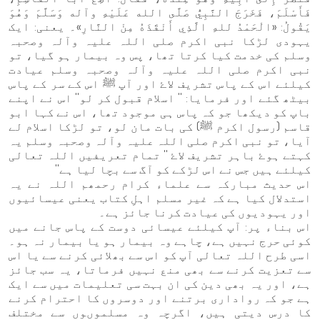
فَأَسْلَمَ، فَخَرَجَ النَّبِيُّ صَلَّى الله عَلَيْهِ وآله وَسَلَّمَ وَهُوَ
يَقُولُ: «الْحَمْدُ للهِ الَّذِي أَنْقَذَهُ مِنْ النَّارِ»۔ یعنی: ایک
یہودی لڑکا نبی اکرم صلی اللہ علیہ وآلہ وصحبہ
وسلم کی خدمت کیا کرتا تھا، پس وہ بیمار ہو گیا، تو
نبی اکرم صلی اللہ علیہ وآلہ وصحبہ وسلم عیادت
کیلئے اس کے پاس تشریف لاۓ اور آپ ﷺ اس کے سر کے پاس
بیٹھ گئے اور فرمایا: '' اسلام قبول کر لو'' اس نے اپنے
باپ کو دیکھا جو کہ پاس ہی موجود تھا، اس نے کہا ابو
قاسم (رسول اکرم ﷺ) کی بات مان لو، تو لڑکا اسلام لے
آیا، تو نبی اکرم صلی اللہ علیہ وآلہ وصحبہ وسلم یہ
کہتے ہوۓ باہر تشریف لاۓ '' تمام تعریفیں اللہ تعالی
کیلئے ہیں جس نے اس لڑکے کو آگ سے بچا لیا ہے''
اس حدیث مبارکہ سے علماء کرام رحمھم اللہ نے یہ
استدلال کیا ہے کہ غیر مسلم اہلِ کتاب یعنی عیسائیوں
اور یہودیوں کی عیادت کرنا جائز ہے۔
اس بناء پر: آپ کیلئے عیسائی دوست کے پاس جانے میں
کوئی حرج نہیں ہے، چاہے وہ بیمار ہو یا بیمار نہ ہو۔
اسی طرح اللہ تعالی آپ کو اس سے بھلائی کرنے سے یا اس
سے تعزیت کرنے سے بھی منع نہیں فرماتا، یہ سب جائز
ہے، اور یہ بھی دین کی ان بہت سی تعلیمات میں سے ایک
ہے جو کہ رواداری برتنے اور دوسروں کا احترام کرنے
کا درس دیتی ہیں، اگرچہ وہ مسلموںوں سے مختلف