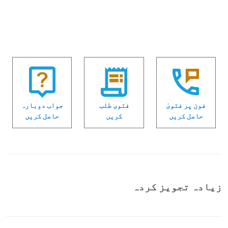
فون پر فتویٰ
فتوی طلب
جواب دوبارہ
حاصل کریں
کریں
حاصل کریں
زیادہ تجویز کردہ