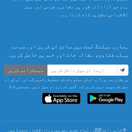
ہے، جو آزادانہ طور پر مقامی، قومی اور بین
الاقوامی سطح پر کام کرتا ہے۔
ہماری میلنگ لسٹ میں سائن اپ کریں اور سب سے
پہلے فتاوی، مقالہ جات اور خبریں حاصل کریں۔
سبسکرائب کریں
پریشان مت ہوں! ہم آپ کی معلومات کو محفوظ رکھیں گے اور آپ کی ای
میل کو سپیم نہیں کریں گے۔ (غیر ضروری ای میل نہیں بھیجیں گے)
© کاپی رائٹ 2021ء۔ تمام حقوق بحق مصری دارالافتاء محفوظ ہیں۔